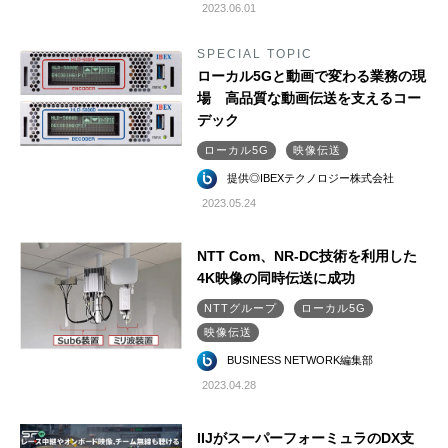
2023.06.01
SPECIAL TOPIC
ローカル5Gと動画で変わる業務の現
場 高品質な動画伝送を支えるコー
デック
ローカル5G
映像伝送
提供◎IBEXテクノロジー株式会社
2023.05.24
NTT Com、NR-DC技術を利用した
4K映像の同時伝送に成功
NTTグループ
ローカル5G
映像伝送
BUSINESS NETWORK編集部
2023.04.28
IIJがスーパーフォーミュラのDX支