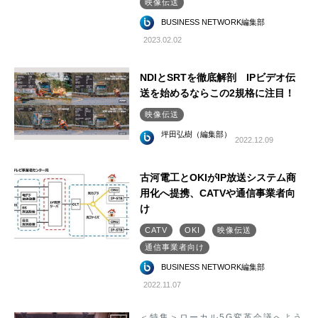
映像伝送
BUSINESS NETWORK編集部
2023.02.02
NDIとSRTを徹底解剖 IPビデオ伝
送を始めるならこの2規格に注目！
映像伝送
坪田弘樹（編集部）
2022.12.09
古河電工とOKIがIP放送システム商
用化へ提携、CATVや通信事業者向
け
CATV
OKI
映像伝送
通信事業者向け
BUSINESS NETWORK編集部
2022.11.07
＜特集＞ローカル5G変革会議へよう