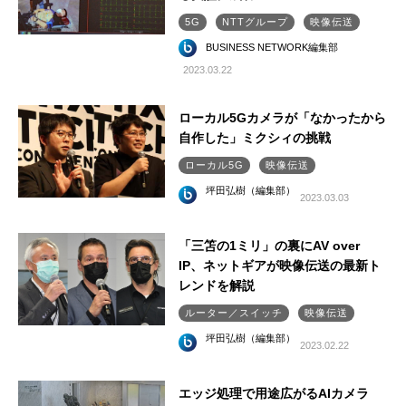
5G
NTTグループ
映像伝送
BUSINESS NETWORK編集部
2023.03.22
ローカル5Gカメラが「なかったから
自作した」ミクシィの挑戦
ローカル5G
映像伝送
坪田弘樹（編集部）
2023.03.03
「三笘の1ミリ」の裏にAV over
IP、ネットギアが映像伝送の最新ト
レンドを解説
ルーター／スイッチ
映像伝送
坪田弘樹（編集部）
2023.02.22
エッジ処理で用途広がるAIカメラ