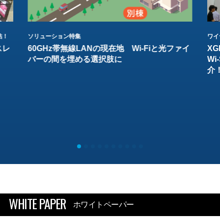
結！
ソリューション特集
ワイ
スレ
60GHz帯無線LANの現在地 Wi-Fiと光ファイ
XG
バーの間を埋める選択肢に
W
介
WHITE PAPER
ホワイトペーパー