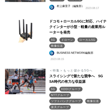
村上麻里子（編集部）
2023.08.17
ドコモ＋ローカル5Gに対応、ハイテ
クインターが小型・軽量の産業用ル
ーターを発売
5G
ドローン
ローカル5G
映像伝送
BUSINESS NETWORK編集部
2023.08.15
＜特集＞もっと儲かる5Gへ
スライシングで新たな競争へ 5G
SA時代の有力な収益源
5G
KDDIグループ
NTTグループ
ソフトバンクグループ
映像伝送
楽天グループ