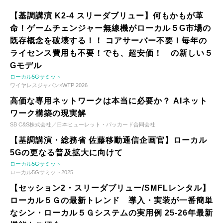
【基調講演 K2-4 スリーダブリュー】何もかもが革
命！ゲームチェンジャー無線機がローカル５G市場の
既存概念を破壊する！！ コアサーバー不要！毎年の
ライセンス費用も不要！でも、超安価！ の新しい５
Gモデル
ローカル5Gサミット
ワイヤレスジャパン×WTP 2026
高価な専用ネットワークは本当に必要か？ AIネット
ワーク構築の現実解
SB C&S株式会社／日本ヒューレット・パッカード合同会社
【基調講演・総務省 佐藤移動通信企画官】ローカル
5Gの更なる普及拡大に向けて
ローカル5Gサミット
ローカル5Gサミット2025
【セッション2・スリーダブリュー/SMFLレンタル】
ローカル５Ｇの最新トレンド 導入・実装が一番簡単
なシン・ローカル５Ｇシステムの実用例 25-26年最新