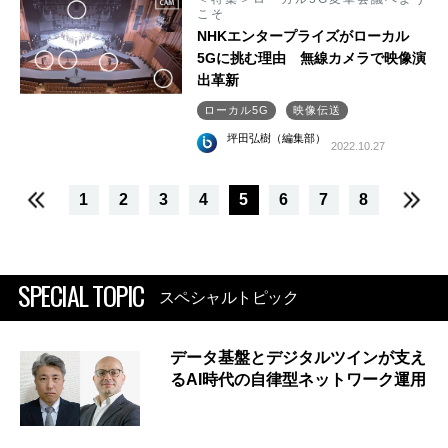
こそ
NHKエンタープライズがローカル
5Gに挑む理由 無線カメラで映像演
出革新
ローカル5G
映像伝送
坪田弘樹（編集部）
2022.10.27
1
2
3
4
5
6
7
8
SPECIAL TOPIC
スペシャルトピック
データ基盤とデジタルツインが支え
るAI時代の自律型ネットワーク運用