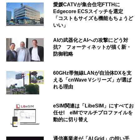
愛媛CATVが集合住宅FTTHに
Edgecore ECSスイッチを選定
「コストもサイズも機能もちょうど
いい」
AIの武器化とAIへの攻撃にどう対
抗? フォーティネットが描く新・
防御戦略
60GHz帯無線LANが自治体DXを支
える「cnWave Vシリーズ」が選ば
れる理由
eSIM関連は「LibeSIM」にすべてお
任せ! eIMでマルチプロファイルを
動的に切り替え
通信事業者が「AI Grid」の担い手