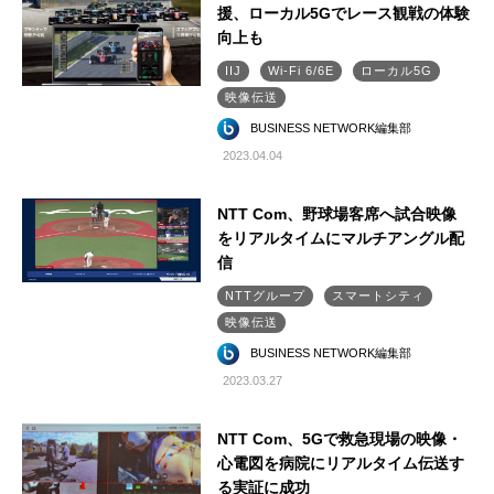
援、ローカル5Gでレース観戦の体験
向上も
IIJ
Wi-Fi 6/6E
ローカル5G
映像伝送
BUSINESS NETWORK編集部
2023.04.04
NTT Com、野球場客席へ試合映像
をリアルタイムにマルチアングル配
信
NTTグループ
スマートシティ
映像伝送
BUSINESS NETWORK編集部
2023.03.27
NTT Com、5Gで救急現場の映像・
心電図を病院にリアルタイム伝送す
る実証に成功