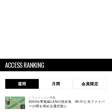
ACCESS RANKING
週間
月間
会員限定
ソリューション特集
60GHz帯無線LANの現在地 Wi-Fiと光ファイバ
ーの間を埋める選択肢に