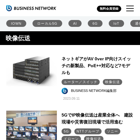
無料会員登録
IOWN
ローカル5G
AI
6G
IoT
通
映像伝送
ネットギアがAV 0ver IP向けスイッ
チの新製品、PoE++対応など7モデ
ルも
ルーター／スイッチ
映像伝送
BUSINESS NETWORK編集部
2023.09.11
5GでIP映像伝送は産業全体へ 建設
現場や災害復旧現場で活用進む
5G
NTTグループ
ソニー
ドローン
映像伝送