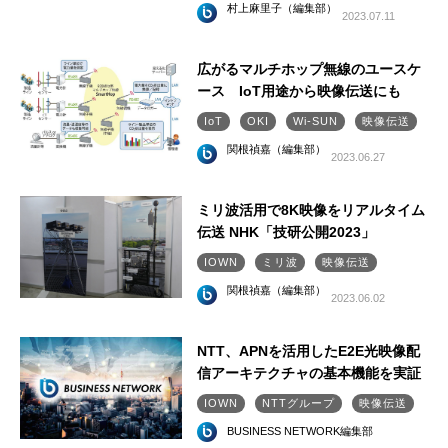
村上麻里子（編集部）
2023.07.11
広がるマルチホップ無線のユースケ
ース IoT用途から映像伝送にも
IoT
OKI
Wi-SUN
映像伝送
関根禎嘉（編集部）
2023.06.27
ミリ波活用で8K映像をリアルタイム
伝送 NHK「技研公開2023」
IOWN
ミリ波
映像伝送
関根禎嘉（編集部）
2023.06.02
NTT、APNを活用したE2E光映像配
信アーキテクチャの基本機能を実証
IOWN
NTTグループ
映像伝送
BUSINESS NETWORK編集部