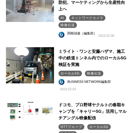
防犯、マーケティングから生産性向
上へ
AI
ネットワークカメラ
映像伝送
関根禎嘉（編集部）
2023.02.06
ミライト・ワンと安藤ハザマ、施工
中の鉄道トンネル内でのローカル5G
検証を実施
ローカル5G
映像伝送
BUSINESS NETWORK編集部
2023.02.03
ドコモ、プロ野球ヤクルトの春期キ
ャンプを「キャリー5G」活用しマル
チアングル映像配信
NTTグループ
ローカル5G