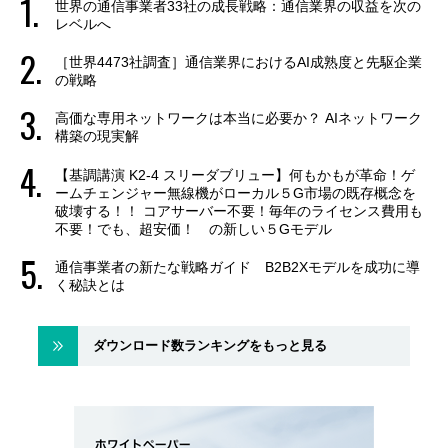
世界の通信事業者33社の成長戦略：通信業界の収益を次の
レベルへ
［世界4473社調査］通信業界におけるAI成熟度と先駆企業
の戦略
高価な専用ネットワークは本当に必要か？ AIネットワーク
構築の現実解
【基調講演 K2-4 スリーダブリュー】何もかもが革命！ゲ
ームチェンジャー無線機がローカル５G市場の既存概念を
破壊する！！ コアサーバー不要！毎年のライセンス費用も
不要！でも、超安価！ の新しい５Gモデル
通信事業者の新たな戦略ガイド B2B2Xモデルを成功に導
く秘訣とは
ダウンロード数ランキングをもっと見る