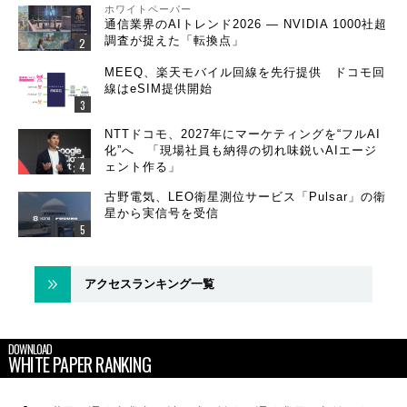
ホワイトペーパー
通信業界のAIトレンド2026 ― NVIDIA 1000社超
調査が捉えた「転換点」
MEEQ、楽天モバイル回線を先行提供 ドコモ回
線はeSIM提供開始
NTTドコモ、2027年にマーケティングを“フルAI
化”へ 「現場社員も納得の切れ味鋭いAIエージ
ェント作る」
古野電気、LEO衛星測位サービス「Pulsar」の衛
星から実信号を受信
アクセスランキング一覧
DOWNLOAD
WHITE PAPER RANKING