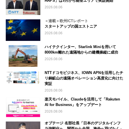
HAPS」は9月から能登エリアで実証開始
2026.08.06
＜連載＞欧州ICTレポート
スタートアップの国エストニア
2026.08.06
ハイテクインター、Starlink Miniを用いて
8000km離れた遠隔地からの建機操縦に成功
2026.08.06
NTTドコモビジネス、IOWN APNを活用したチ
リ銅鉱山の遠隔オペレーション高度化に向けた
実証
2026.08.06
楽天モバイル、Claudeを活用して「Rakuten
AI for Business」をアップデート
2026.08.06
オプテージ 名部社長「日本のデジタルインフ
ラ強靭化へ 関西から全国、海外へ羽ばたく」