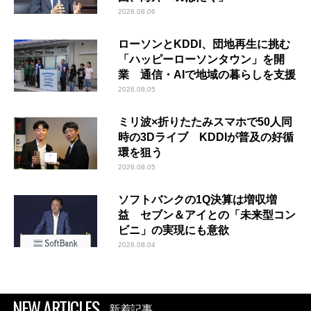
2026.08.06
ローソンとKDDI、団地再生に挑む
「ハッピーローソンタウン」を開
業 通信・AIで地域の暮らしを支援
2026.08.05
ミリ波×折りたたみスマホで50人同
時の3Dライブ KDDIが普及の好循
環を狙う
2026.08.05
ソフトバンクの1Q決算は増収増
益 セブン＆アイとの「未来型コン
ビニ」の実現にも意欲
2026.08.04
NEW ARTICLES
新着記事