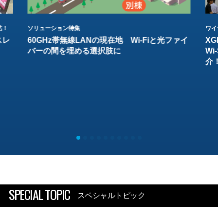
結！
ソリューション特集
ワイ
スレ
60GHz帯無線LANの現在地 Wi-Fiと光ファイ
XG
バーの間を埋める選択肢に
W
介
SPECIAL TOPIC
スペシャルトピック