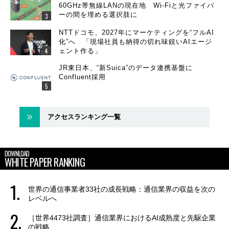
60GHz帯無線LANの現在地 Wi-Fiと光ファイバ
ーの間を埋める選択肢に
NTTドコモ、2027年にマーケティングを“フルAI
化”へ 「現場社員も納得の切れ味鋭いAIエージ
ェント作る」
JR東日本、“新Suica”のデータ連携基盤に
Confluent採用
アクセスランキング一覧
DOWNLOAD
WHITE PAPER RANKING
世界の通信事業者33社の成長戦略：通信業界の収益を次の
レベルへ
［世界4473社調査］通信業界におけるAI成熟度と先駆企業
の戦略