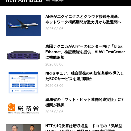
ANAがエクイニクスとクラウド接続を刷新、
ネットワーク構築期間が数カ月から数週間へ
2026.08.06
東陽テクニカがAIデータセンター向け「Ultra
Ethernet」検証機能を提供、VIAVI TestCenter
に機能追加
2026.08.06
NRIセキュア、独自開発のAI統制基盤を導入し
たSOCサービスを運用開始
2026.08.06
総務省の「ワット・ビット連携関連実証」に7
機関が採択
2026.08.06
NTTの1Q決算は増収増益 ドコモの「気球型