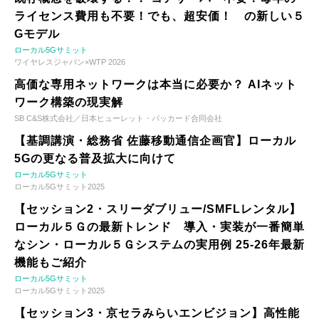
ライセンス費用も不要！でも、超安価！ の新しい５
Gモデル
ローカル5Gサミット
ワイヤレスジャパン×WTP 2026
高価な専用ネットワークは本当に必要か？ AIネット
ワーク構築の現実解
SB C&S株式会社／日本ヒューレット・パッカード合同会社
【基調講演・総務省 佐藤移動通信企画官】ローカル
5Gの更なる普及拡大に向けて
ローカル5Gサミット
ローカル5Gサミット2025
【セッション2・スリーダブリュー/SMFLレンタル】
ローカル５Ｇの最新トレンド 導入・実装が一番簡単
なシン・ローカル５Ｇシステムの実用例 25-26年最新
機能もご紹介
ローカル5Gサミット
ローカル5Gサミット2025
【セッション3・京セラみらいエンビジョン】高性能