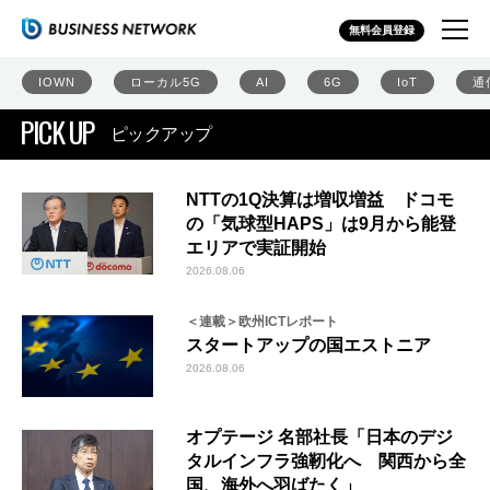
無料会員登録
IOWN
ローカル5G
AI
6G
IoT
通
PICK UP
ピックアップ
NTTの1Q決算は増収増益 ドコモ
の「気球型HAPS」は9月から能登
エリアで実証開始
2026.08.06
＜連載＞欧州ICTレポート
スタートアップの国エストニア
2026.08.06
オプテージ 名部社長「日本のデジ
タルインフラ強靭化へ 関西から全
国、海外へ羽ばたく」