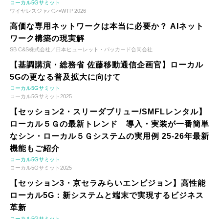
ローカル5Gサミット
ワイヤレスジャパン×WTP 2026
高価な専用ネットワークは本当に必要か？ AIネット
ワーク構築の現実解
SB C&S株式会社／日本ヒューレット・パッカード合同会社
【基調講演・総務省 佐藤移動通信企画官】ローカル
5Gの更なる普及拡大に向けて
ローカル5Gサミット
ローカル5Gサミット2025
【セッション2・スリーダブリュー/SMFLレンタル】
ローカル５Ｇの最新トレンド 導入・実装が一番簡単
なシン・ローカル５Ｇシステムの実用例 25-26年最新
機能もご紹介
ローカル5Gサミット
ローカル5Gサミット2025
【セッション3・京セラみらいエンビジョン】高性能
ローカル5G：新システムと端末で実現するビジネス
革新
ローカル5Gサミット