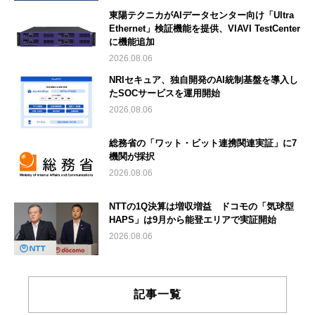
東陽テクニカがAIデータセンター向け「Ultra
Ethernet」検証機能を提供、VIAVI TestCenter
に機能追加
2026.08.06
NRIセキュア、独自開発のAI統制基盤を導入し
たSOCサービスを運用開始
2026.08.06
総務省の「ワット・ビット連携関連実証」に7
機関が採択
2026.08.06
NTTの1Q決算は増収増益 ドコモの「気球型
HAPS」は9月から能登エリアで実証開始
2026.08.06
記事一覧