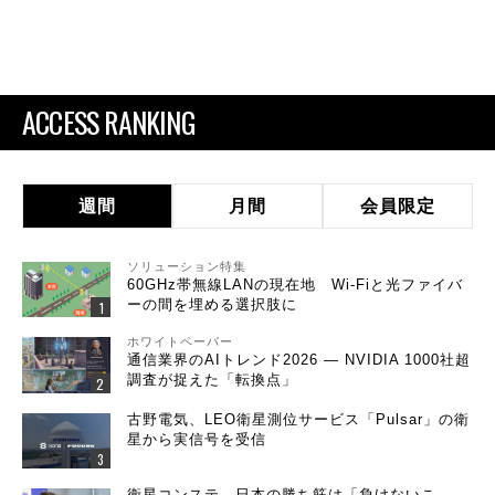
ACCESS RANKING
週間
月間
会員限定
ソリューション特集
60GHz帯無線LANの現在地 Wi-Fiと光ファイバ
ーの間を埋める選択肢に
ホワイトペーパー
通信業界のAIトレンド2026 ― NVIDIA 1000社超
調査が捉えた「転換点」
古野電気、LEO衛星測位サービス「Pulsar」の衛
星から実信号を受信
衛星コンステ、日本の勝ち筋は「負けないこ