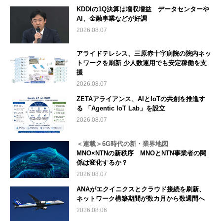
KDDIの1Q決算は増収増益 データセンターや
AI、金融事業などが好調
2026.08.07
アライドテレシス、三原赤十字病院の院内ネッ
トワークを刷新 少人数運用でも安定稼働を支
援
2026.08.07
ZETAアライアンス、AIとIoTの共創を推進す
る 「Agentic IoT Lab」を設立
2026.08.07
＜連載＞6G時代の新・業界地図
MNO×NTNの新秩序 MNOとNTN事業者の関
係は変化するか？
2026.08.07
ANAがエクイニクスとクラウド接続を刷新、
ネットワーク構築期間が数カ月から数週間へ
2026.08.06