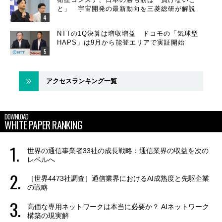
と」 宇宙開発の最新動向を三菱総研が解説
NTTの1Q決算は増収増益 ドコモの「気球型
HAPS」は9月から能登エリアで実証開始
アクセスランキング一覧
DOWNLOAD
WHITE PAPER RANKING
世界の通信事業者33社の成長戦略：通信業界の収益を次の
レベルへ
［世界4473社調査］通信業界におけるAI成熟度と先駆企業
の戦略
高価な専用ネットワークは本当に必要か？ AIネットワーク
構築の現実解