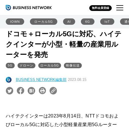
無料会員登録
IOWN
ローカル5G
AI
6G
IoT
通
ドコモ＋ローカル5Gに対応、ハイテ
クインターが小型・軽量の産業用ル
ーターを発売
5G
ドローン
ローカル5G
映像伝送
BUSINESS NETWORK編集部
2023.08.15
ハイテクインターは2023年8月14日、NTTドコモおよ
びローカル5Gに対応した小型軽量産業用5Gルーター