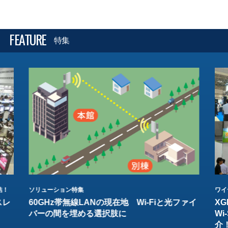
FEATURE
特集
結！
ソリューション特集
ワイ
スレ
60GHz帯無線LANの現在地 Wi-Fiと光ファイ
XG
バーの間を埋める選択肢に
W
介