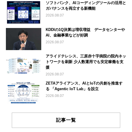
ソフトバンク、AIコーディングツールの活用と
ガバナンスを両立する新機能
2026.08.07
KDDIの1Q決算は増収増益 データセンターや
AI、金融事業などが好調
2026.08.07
アライドテレシス、三原赤十字病院の院内ネッ
トワークを刷新 少人数運用でも安定稼働を支
援
2026.08.07
ZETAアライアンス、AIとIoTの共創を推進す
る 「Agentic IoT Lab」を設立
2026.08.07
記事一覧