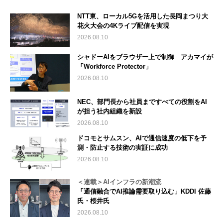
NTT東、ローカル5Gを活用した長岡まつり大
花火大会の4Kライブ配信を実現
2026.08.10
シャドーAIをブラウザー上で制御 アカマイが
「Workforce Protector」
2026.08.10
NEC、部門長から社員まですべての役割をAI
が担う社内組織を新設
2026.08.10
ドコモとサムスン、AIで通信速度の低下を予
測・防止する技術の実証に成功
2026.08.10
＜連載＞AIインフラの新潮流
「通信融合でAI推論需要取り込む」KDDI 佐藤
氏・桜井氏
2026.08.10