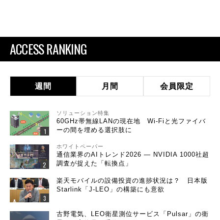
ACCESS RANKING
週間
月間
会員限定
ソリューション特集
60GHz帯無線LANの現在地 Wi-Fiと光ファイバ
ーの間を埋める選択肢に
ホワイトペーパー
通信業界のAIトレンド2026 ― NVIDIA 1000社超
調査が捉えた「転換点」
楽天モバイルの設備投資の進捗状況は？ 日本版
Starlink「J-LEO」の構築にも意欲
古野電気、LEO衛星測位サービス「Pulsar」の衛