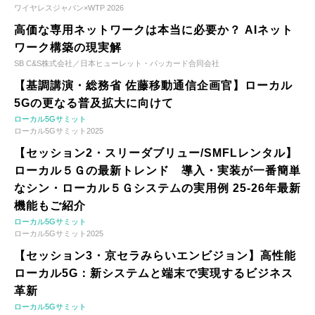
ワイヤレスジャパン×WTP 2026
高価な専用ネットワークは本当に必要か？ AIネット
ワーク構築の現実解
SB C&S株式会社／日本ヒューレット・パッカード合同会社
【基調講演・総務省 佐藤移動通信企画官】ローカル
5Gの更なる普及拡大に向けて
ローカル5Gサミット
ローカル5Gサミット2025
【セッション2・スリーダブリュー/SMFLレンタル】
ローカル５Ｇの最新トレンド 導入・実装が一番簡単
なシン・ローカル５Ｇシステムの実用例 25-26年最新
機能もご紹介
ローカル5Gサミット
ローカル5Gサミット2025
【セッション3・京セラみらいエンビジョン】高性能
ローカル5G：新システムと端末で実現するビジネス
革新
ローカル5Gサミット