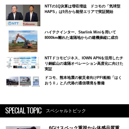
NTTの1Q決算は増収増益 ドコモの「気球型
HAPS」は9月から能登エリアで実証開始
ハイテクインター、Starlink Miniを用いて
8000km離れた遠隔地からの建機操縦に成功
NTTドコモビジネス、IOWN APNを活用したチ
リ銅鉱山の遠隔オペレーション高度化に向けた
実証
ドコモ、熊本地震の被災者向けPFI船舶「はく
おうⅡ」と八代港の通信環境を整備
SPECIAL TOPIC
スペシャルトピック
6Gはスペック重視から体感品質重