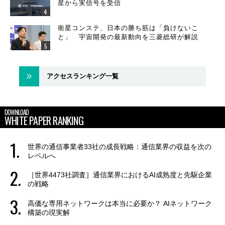
星から実信号を受信
衛星コンステ、日本の勝ち筋は「負けないこ
と」 宇宙開発の最新動向を三菱総研が解説
アクセスランキング一覧
DOWNLOAD
WHITE PAPER RANKING
世界の通信事業者33社の成長戦略：通信業界の収益を次の
レベルへ
［世界4473社調査］通信業界におけるAI成熟度と先駆企業
の戦略
高価な専用ネットワークは本当に必要か？ AIネットワーク
構築の現実解