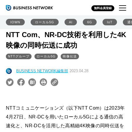
無料会員登録
IOWN
ローカル5G
AI
6G
IoT
通
NTT Com、NR-DC技術を利用した4K
映像の同時伝送に成功
NTTグループ
ローカル5G
映像伝送
BUSINESS NETWORK編集部
2023.04.28
NTTコミュニケーションズ（以下NTT Com）は2023年
4月27日、NR-DCを用いたローカル5Gによる通信の高
速化と、NR-DCを活用した高精細4K映像の同時伝送を