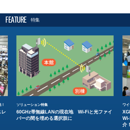
FEATURE
特集
結！
ソリューション特集
ワイ
スレ
60GHz帯無線LANの現在地 Wi-Fiと光ファイ
XG
バーの間を埋める選択肢に
W
介