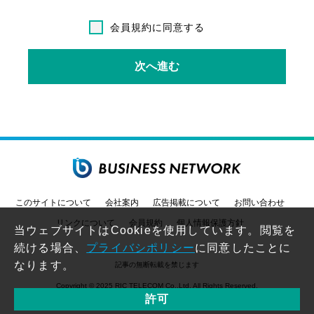
いるものとします。
会員規約に同意する
第2条（会員登録及び利用規定）
次へ進む
(1)会員登録及びサービスの利用は無料で
す。
(2)登録は、お一人、１登録でお願いしま
す。
(3)一つのメールアドレスを複数の方が共有
して使用されている場合は、登録できませ
ん。個別のメールアドレスで登録をお願い
します。
このサイトについて
会社案内
広告掲載について
お問い合わせ
(4)ログインに必要なユーザーIDとパスワ
リンクについて
会員規約
個人情報保護方針
ードは、お客様の責任において管理してく
当ウェブサイトはCookieを使用しています。閲覧を
ださい。ユーザーID・パスワードの不正使
続ける場合、
プライバシポリシー
に同意したことに
用によって生じた損害等について、弊社は
なります。
記事の無断転載を禁じます
一切責任を負わないものとします。
Copyright © 2025 RIC TELECOM Co.,Ltd. All Rights Reserved.
(5)住所・電話番号・メールアドレスなど登
許可
録内容に変更が生じた場合は、登録情報の