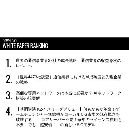
DOWNLOAD
WHITE PAPER RANKING
世界の通信事業者33社の成長戦略：通信業界の収益を次の
レベルへ
［世界4473社調査］通信業界におけるAI成熟度と先駆企業
の戦略
高価な専用ネットワークは本当に必要か？ AIネットワーク
構築の現実解
【基調講演 K2-4 スリーダブリュー】何もかもが革命！ゲ
ームチェンジャー無線機がローカル５G市場の既存概念を
破壊する！！ コアサーバー不要！毎年のライセンス費用も
不要！でも、超安価！ の新しい５Gモデル