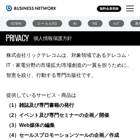
無料会員登録
IOWN
ローカル5G
AI
6G
IoT
通
PRIVACY
個人情報保護方針
株式会社リックテレコムは、対象領域であるテレコム・
IT・家電分野の市場拡大/市場創造の一翼を担うために、
智恵を絞り、行動する専門出版社です。
提供しているサービス・商品は
（1）雑誌及び専門書籍の発行
（2）イベント及び専門セミナーの企画／開催
（3）Web媒体の編集
（4）セールスプロモーションツールの企画／作成