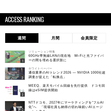
ACCESS RANKING
週間
月間
会員限定
ソリューション特集
60GHz帯無線LANの現在地 Wi-Fiと光ファイバ
ーの間を埋める選択肢に
ホワイトペーパー
通信業界のAIトレンド2026 ― NVIDIA 1000社超
調査が捉えた「転換点」
MEEQ、楽天モバイル回線を先行提供 ドコモ回
線はeSIM提供開始
NTTドコモ、2027年にマーケティングを“フルAI
化”へ 「現場社員も納得の切れ味鋭いAIエージ