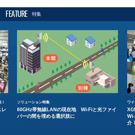
FEATURE
特集
結！
ソリューション特集
ワイ
スレ
60GHz帯無線LANの現在地 Wi-Fiと光ファイ
XG
バーの間を埋める選択肢に
W
介