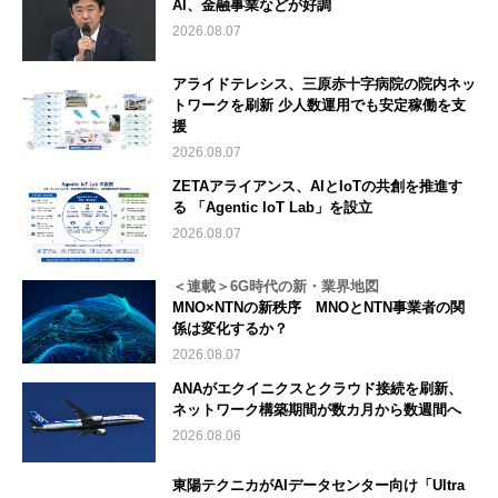
AI、金融事業などが好調
2026.08.07
アライドテレシス、三原赤十字病院の院内ネッ
トワークを刷新 少人数運用でも安定稼働を支
援
2026.08.07
ZETAアライアンス、AIとIoTの共創を推進す
る 「Agentic IoT Lab」を設立
2026.08.07
＜連載＞6G時代の新・業界地図
MNO×NTNの新秩序 MNOとNTN事業者の関
係は変化するか？
2026.08.07
ANAがエクイニクスとクラウド接続を刷新、
ネットワーク構築期間が数カ月から数週間へ
2026.08.06
東陽テクニカがAIデータセンター向け「Ultra