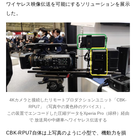
ワイヤレス映像伝送を可能にするソリューションを展示
した。
4Kカメラと接続したリモートプロダクションユニット「CBK-
RPU7」（写真中の黄色枠のデバイス）。
この装置でエンコードした圧縮データをXperia Pro（緑枠）経由
で 放送局や中継車へワイヤレス伝送する
CBK-RPU7自体は上写真のように小型で、機動力を損