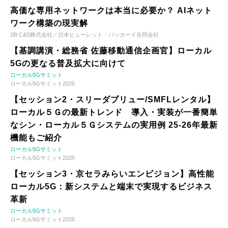
高価な専用ネットワークは本当に必要か？ AIネット
ワーク構築の現実解
SB C&S株式会社／日本ヒューレット・パッカード合同会社
【基調講演・総務省 佐藤移動通信企画官】ローカル
5Gの更なる普及拡大に向けて
ローカル5Gサミット
ローカル5Gサミット2025
【セッション2・スリーダブリュー/SMFLレンタル】
ローカル５Ｇの最新トレンド 導入・実装が一番簡単
なシン・ローカル５Ｇシステムの実用例 25-26年最新
機能もご紹介
ローカル5Gサミット
ローカル5Gサミット2025
【セッション3・京セラみらいエンビジョン】高性能
ローカル5G：新システムと端末で実現するビジネス
革新
ローカル5Gサミット
ローカル5Gサミット2025