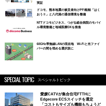
実証
ドコモ、熊本地震の被災者向けPFI船舶「はく
おうⅡ」と八代港の通信環境を整備
NTTドコモビジネス、つがる総合病院のモバイ
ル環境整備と地域医療DXを推進
60GHz帯無線LANの現在地 Wi-Fiと光ファイ
バーの間を埋める選択肢に
SPECIAL TOPIC
スペシャルトピック
愛媛CATVが集合住宅FTTHに
Edgecore ECSスイッチを選定
「コストもサイズも機能もちょうど