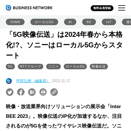
無料会員登録
IOWN
ローカル5G
AI
6G
IoT
通
「5G映像伝送」は2024年春から本格
化!?、ソニーはローカル5Gからスタ
ート
5G
NTTグループ
ソニー
ローカル5G
映像伝送
坪田弘樹（編集部）
2023.11.17
映像・放送業界向けソリューションの展示会「Inter
BEE 2023」。映像伝送のIP化が加速するなか、注目
されるのが5Gを使ったワイヤレス映像伝送だ。ソニ