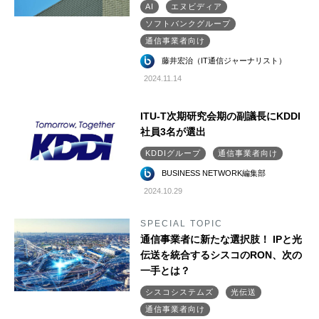
AI
エヌビディア
ソフトバンクグループ
通信事業者向け
藤井宏治（IT通信ジャーナリスト）
2024.11.14
ITU-T次期研究会期の副議長にKDDI
社員3名が選出
KDDIグループ
通信事業者向け
BUSINESS NETWORK編集部
2024.10.29
SPECIAL TOPIC
通信事業者に新たな選択肢！ IPと光
伝送を統合するシスコのRON、次の
一手とは？
シスコシステムズ
光伝送
通信事業者向け