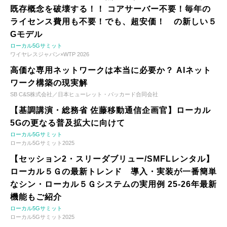
既存概念を破壊する！！ コアサーバー不要！毎年の
ライセンス費用も不要！でも、超安価！ の新しい５
Gモデル
ローカル5Gサミット
ワイヤレスジャパン×WTP 2026
高価な専用ネットワークは本当に必要か？ AIネット
ワーク構築の現実解
SB C&S株式会社／日本ヒューレット・パッカード合同会社
【基調講演・総務省 佐藤移動通信企画官】ローカル
5Gの更なる普及拡大に向けて
ローカル5Gサミット
ローカル5Gサミット2025
【セッション2・スリーダブリュー/SMFLレンタル】
ローカル５Ｇの最新トレンド 導入・実装が一番簡単
なシン・ローカル５Ｇシステムの実用例 25-26年最新
機能もご紹介
ローカル5Gサミット
ローカル5Gサミット2025