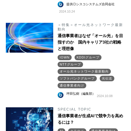
提供◎シスコシステムズ合同会社
2024.10.24
＜特集＞オール光ネットワーク最新
動向
通信事業者はなぜ「オール光」を目
指すのか 国内キャリア3社の戦略
と理想像
IOWN
KDDIグループ
NTTグループ
オール光ネットワーク最新動向
ソフトバンクグループ
光伝送
通信事業者向け
坪田弘樹（編集部）
2024.10.08
SPECIAL TOPIC
通信事業者が生成AIで競争力を高め
るには？