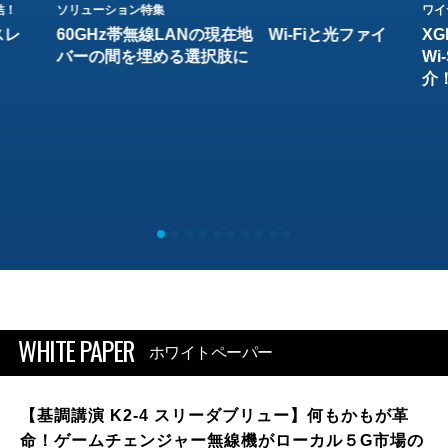
結！
ソリューション特集
ワイ
スレ
60GHz帯無線LANの現在地 Wi-Fiと光ファイ
XG
バーの間を埋める選択肢に
W
介
WHITE PAPER
ホワイトペーパー
【基調講演 K2-4 スリーダブリュー】何もかもが革
命！ゲームチェンジャー無線機がローカル５G市場の