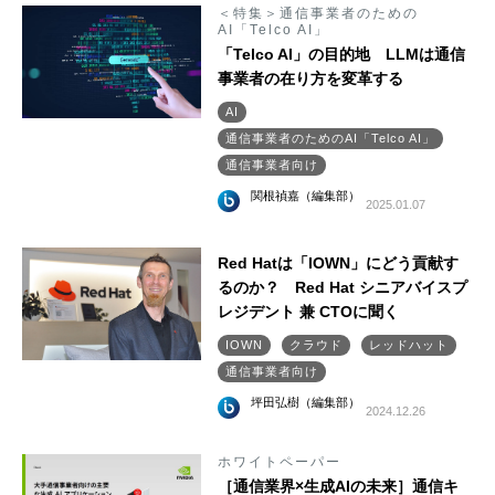
＜特集＞通信事業者のための
AI「Telco AI」
「Telco AI」の目的地 LLMは通信
事業者の在り方を変革する
AI
通信事業者のためのAI「Telco AI」
通信事業者向け
関根禎嘉（編集部）
2025.01.07
Red Hatは「IOWN」にどう貢献す
るのか？ Red Hat シニアバイスプ
レジデント 兼 CTOに聞く
IOWN
クラウド
レッドハット
通信事業者向け
坪田弘樹（編集部）
2024.12.26
ホワイトペーパー
［通信業界×生成AIの未来］通信キ