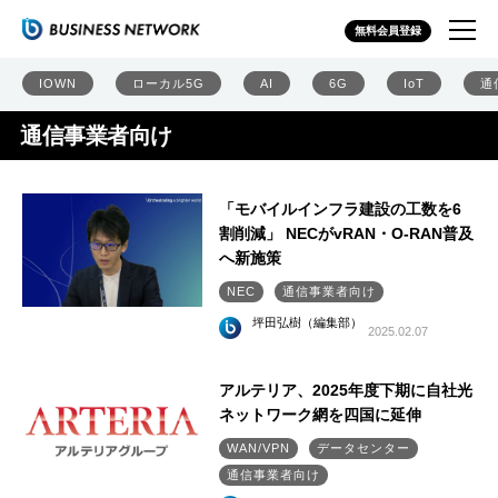
無料会員登録
IOWN
ローカル5G
AI
6G
IoT
通
通信事業者向け
「モバイルインフラ建設の工数を6
割削減」 NECがvRAN・O-RAN普及
へ新施策
NEC
通信事業者向け
坪田弘樹（編集部）
2025.02.07
アルテリア、2025年度下期に自社光
ネットワーク網を四国に延伸
WAN/VPN
データセンター
通信事業者向け