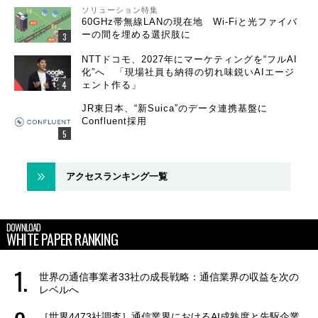
ソリューション特集
60GHz帯無線LANの現在地 Wi-Fiと光ファイバ
ーの間を埋める選択肢に
NTTドコモ、2027年にマーケティングを“フルAI
化”へ 「現場社員も納得の切れ味鋭いAIエージ
ェント作る」
JR東日本、“新Suica”のデータ連携基盤に
Confluent採用
アクセスランキング一覧
DOWNLOAD
WHITE PAPER RANKING
世界の通信事業者33社の成長戦略：通信業界の収益を次の
レベルへ
［世界4473社調査］通信業界におけるAI成熟度と先駆企業