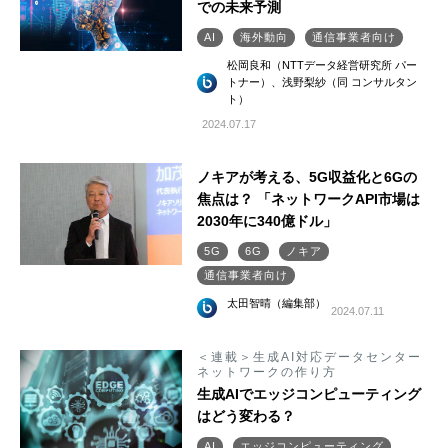
での未来予測
AI
海外動向
通信事業者向け
松岡良和（NTTデータ経営研究所 パー
トナー）、浅野梨紗（同 コンサルタン
ト）
2024.07.17
ノキアが考える、5G収益化と6Gの
焦点は？ 「ネットワークAPI市場は
2030年に340億ドル」
5G
6G
ノキア
通信事業者向け
太田智晴（編集部）
2024.07.11
＜連載＞生成AI対応データセンター
ネットワークの作り方
生成AIでエッジコンピューティング
はどう変わる？
AI
エッジコンピューティング