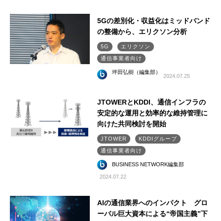
5Gの差別化・収益化はミッドバンド
の整備から、エリクソン分析
5G
エリクソン
通信事業者向け
坪田弘樹（編集部）
2024.07.25
JTOWERとKDDI、通信インフラの
安定的な運用と効率的な維持管理に
向けた共同検討を開始
JTOWER
KDDIグループ
通信事業者向け
BUSINESS NETWORK編集部
2024.07.22
AIの通信業界へのインパクト グロ
ーバル巨大資本による“帝国主義”下