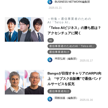
BUSINESS NETWORK編集部
2025.01.21
＜特集＞通信事業者のための
AI「Telco AI」
「Telco AIビジネス」の勝ち筋は？
アクセンチュアに聞く
AI
通信事業者のためのAI「Telco AI」
通信事業者向け
坪田弘樹（編集部）
2025.01.17
Bangoが目指すキャリアのARPU向
上 “サブスク自販機”で通信バンド
ルサービスを拡充
通信事業者向け
関根禎嘉（編集部）
2025.01.16