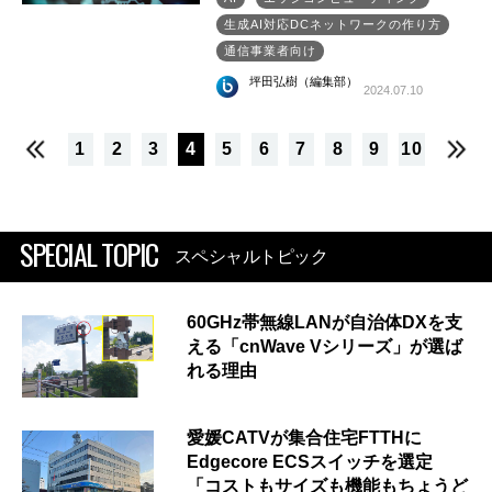
生成AI対応DCネットワークの作り方
通信事業者向け
坪田弘樹（編集部）
2024.07.10
1
2
3
4
5
6
7
8
9
10
SPECIAL TOPIC
スペシャルトピック
60GHz帯無線LANが自治体DXを支
える「cnWave Vシリーズ」が選ば
れる理由
愛媛CATVが集合住宅FTTHに
Edgecore ECSスイッチを選定
「コストもサイズも機能もちょうど