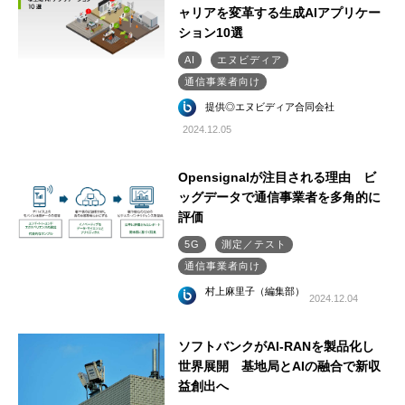
ャリアを変革する生成AIアプリケー
ション10選
AI
エヌビディア
通信事業者向け
提供◎エヌビディア合同会社
2024.12.05
Opensignalが注目される理由 ビ
ッグデータで通信事業者を多角的に
評価
5G
測定／テスト
通信事業者向け
村上麻里子（編集部）
2024.12.04
ソフトバンクがAI-RANを製品化し
世界展開 基地局とAIの融合で新収
益創出へ