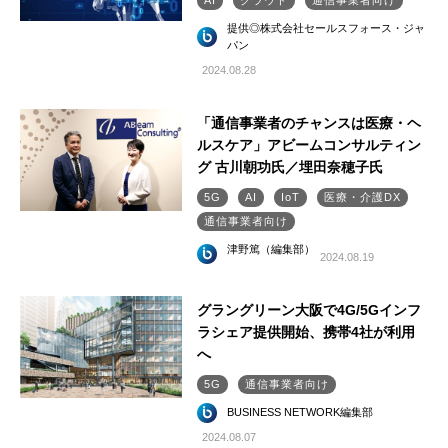
AI
クラウド
通信事業者向け
提供◎株式会社セールスフォース・ジャ
パン
2024.08.28
「通信事業者のチャンスは医療・ヘ
ルスケア」アビームコンサルティン
グ 古川朝功氏／埋田奈穂子氏
5G
AI
IoT
医療・介護DX
通信事業者向け
津野篤（編集部）
2024.08.19
グラングリーン大阪で4G/5Gインフ
ラシェア提供開始、携帯4社が利用
へ
5G
通信事業者向け
BUSINESS NETWORK編集部
2024.08.07