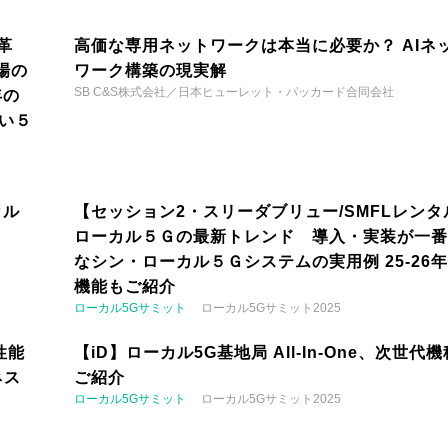
革
高価な専用ネットワークは本当に必要か？ AIネ
場の
ワーク構築の現実解
SB C&S株式会社／日本ヒューレット・パッカード合同会社
年の
い５
カル
【セッション2・スリーダブリュー/SMFLレンタ
ローカル５Ｇの最新トレンド 導入・実装が一番
なシン・ローカル５Ｇシステムの実用例 25-26
機能もご紹介
ローカル5Gサミット
ローカル5Gサミット2025
性能
【iD】ローカル5G基地局 All-In-One、次世代
ネス
ご紹介
ローカル5Gサミット
ローカル5Gサミット2025