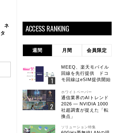
ACCESS RANKING
製 ネ
スタ
週間
月間
会員限定
MEEQ、楽天モバイル
回線を先行提供 ドコ
モ回線はeSIM提供開始
ホワイトペーパー
通信業界のAIトレンド
2026 ― NVIDIA 1000
社超調査が捉えた「転
換点」
ソリューション特集
60GHz帯無線LANの現