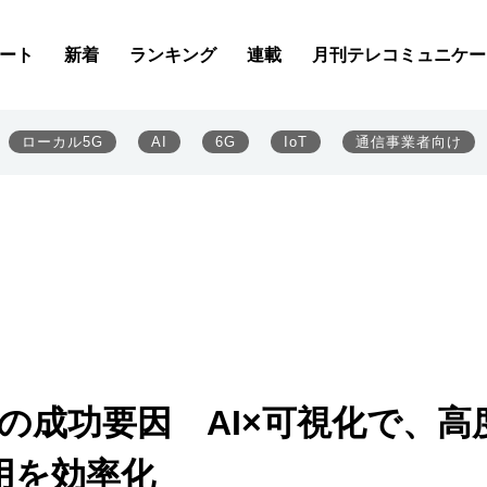
ート
新着
ランキング
連載
月刊テレコミュニケー
ローカル5G
AI
6G
IoT
通信事業者向け
革の成功要因 AI×可視化で、高
用を効率化