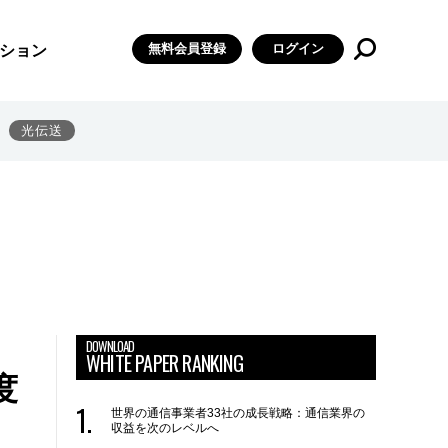
無料会員登録
ログイン
ション
光伝送
DOWNLOAD
WHITE PAPER RANKING
度
世界の通信事業者33社の成長戦略：通信業界の
収益を次のレベルへ