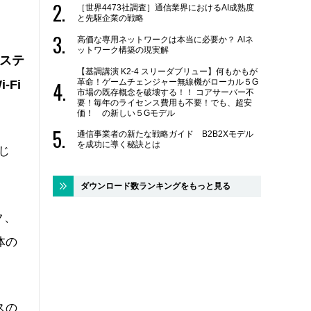
［世界4473社調査］通信業界におけるAI成熟度
と先駆企業の戦略
高価な専用ネットワークは本当に必要か？ AIネ
ットワーク構築の現実解
システ
【基調講演 K2-4 スリーダブリュー】何もかもが
革命！ゲームチェンジャー無線機がローカル５G
Fi
市場の既存概念を破壊する！！ コアサーバー不
要！毎年のライセンス費用も不要！でも、超安
価！ の新しい５Gモデル
通信事業者の新たな戦略ガイド B2B2Xモデル
を成功に導く秘訣とは
じ
ダウンロード数ランキングをもっと見る
ク、
体の
スの