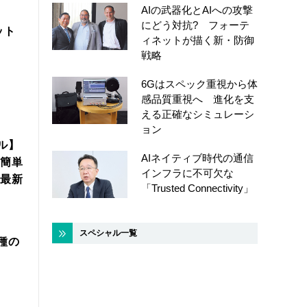
AIの武器化とAIへの攻撃
にどう対抗? フォーテ
ット
ィネットが描く新・防御
戦略
6Gはスペック重視から体
感品質重視へ 進化を支
える正確なシミュレーシ
ョン
ル】
AIネイティブ時代の通信
簡単
インフラに不可欠な
年最新
「Trusted Connectivity」
スペシャル一覧
機種の