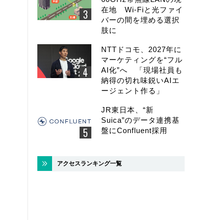
在地 Wi-Fiと光ファイ
バーの間を埋める選択
肢に
NTTドコモ、2027年に
マーケティングを“フル
AI化”へ 「現場社員も
納得の切れ味鋭いAIエ
ージェント作る」
JR東日本、“新
Suica”のデータ連携基
盤にConfluent採用
アクセスランキング一覧