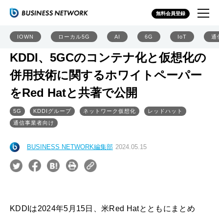
無料会員登録
IOWN
ローカル5G
AI
6G
IoT
通
KDDI、5GCのコンテナ化と仮想化の
併用技術に関するホワイトペーパー
をRed Hatと共著で公開
5G
KDDIグループ
ネットワーク仮想化
レッドハット
通信事業者向け
BUSINESS NETWORK編集部
2024.05.15
KDDIは2024年5月15日、米Red Hatとともにまとめ