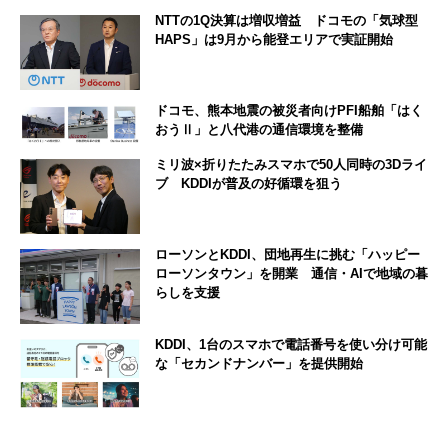
NTTの1Q決算は増収増益 ドコモの「気球型
HAPS」は9月から能登エリアで実証開始
ドコモ、熊本地震の被災者向けPFI船舶「はく
おうⅡ」と八代港の通信環境を整備
ミリ波×折りたたみスマホで50人同時の3Dライ
ブ KDDIが普及の好循環を狙う
ローソンとKDDI、団地再生に挑む「ハッピー
ローソンタウン」を開業 通信・AIで地域の暮
らしを支援
KDDI、1台のスマホで電話番号を使い分け可能
な「セカンドナンバー」を提供開始