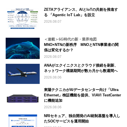
ZETAアライアンス、AIとIoTの共創を推進す
る 「Agentic IoT Lab」を設立
2026.08.07
＜連載＞6G時代の新・業界地図
MNO×NTNの新秩序 MNOとNTN事業者の関
係は変化するか？
2026.08.07
ANAがエクイニクスとクラウド接続を刷新、
ネットワーク構築期間が数カ月から数週間へ
2026.08.06
東陽テクニカがAIデータセンター向け「Ultra
Ethernet」検証機能を提供、VIAVI TestCenter
に機能追加
2026.08.06
NRIセキュア、独自開発のAI統制基盤を導入し
たSOCサービスを運用開始