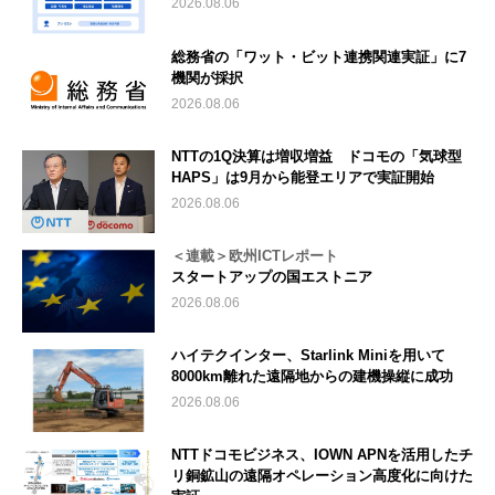
2026.08.06
総務省の「ワット・ビット連携関連実証」に7
機関が採択
2026.08.06
NTTの1Q決算は増収増益 ドコモの「気球型
HAPS」は9月から能登エリアで実証開始
2026.08.06
＜連載＞欧州ICTレポート
スタートアップの国エストニア
2026.08.06
ハイテクインター、Starlink Miniを用いて
8000km離れた遠隔地からの建機操縦に成功
2026.08.06
NTTドコモビジネス、IOWN APNを活用したチ
リ銅鉱山の遠隔オペレーション高度化に向けた