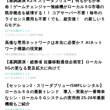
【基調講演 K2-4 スリーダブリュー】何もかもが革
命！ゲームチェンジャー無線機がローカル５G市場の
既存概念を破壊する！！ コアサーバー不要！毎年の
ライセンス費用も不要！でも、超安価！ の新しい５
Gモデル
ローカル5Gサミット
ワイヤレスジャパン×WTP 2026
高価な専用ネットワークは本当に必要か？ AIネット
ワーク構築の現実解
SB C&S株式会社／日本ヒューレット・パッカード合同会社
【基調講演・総務省 佐藤移動通信企画官】ローカル
5Gの更なる普及拡大に向けて
ローカル5Gサミット
ローカル5Gサミット2025
【セッション2・スリーダブリュー/SMFLレンタル】
ローカル５Ｇの最新トレンド 導入・実装が一番簡単
なシン・ローカル５Ｇシステムの実用例 25-26年最新
機能もご紹介
ローカル5Gサミット