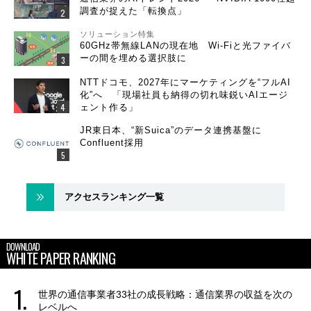
調査が捉えた「転換点」
ソリューション特集
60GHz帯無線LANの現在地 Wi-Fiと光ファイバ
ーの間を埋める選択肢に
NTTドコモ、2027年にマーケティングを“フルAI
化”へ 「現場社員も納得の切れ味鋭いAIエージ
ェント作る」
JR東日本、“新Suica”のデータ連携基盤に
Confluent採用
アクセスランキング一覧
DOWNLOAD
WHITE PAPER RANKING
世界の通信事業者33社の成長戦略：通信業界の収益を次の
レベルへ