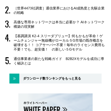
［世界4473社調査］通信業界におけるAI成熟度と先駆企業
の戦略
高価な専用ネットワークは本当に必要か？ AIネットワーク
構築の現実解
【基調講演 K2-4 スリーダブリュー】何もかもが革命！ゲ
ームチェンジャー無線機がローカル５G市場の既存概念を
破壊する！！ コアサーバー不要！毎年のライセンス費用も
不要！でも、超安価！ の新しい５Gモデル
通信事業者の新たな戦略ガイド B2B2Xモデルを成功に導
く秘訣とは
ダウンロード数ランキングをもっと見る