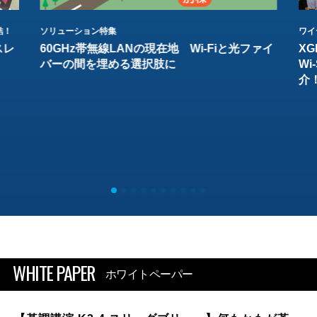
結！
ソリューション特集
ワイ
スレ
60GHz帯無線LANの現在地 Wi-Fiと光ファイ
XG
バーの間を埋める選択肢に
W
介
WHITE PAPER
ホワイトペーパー