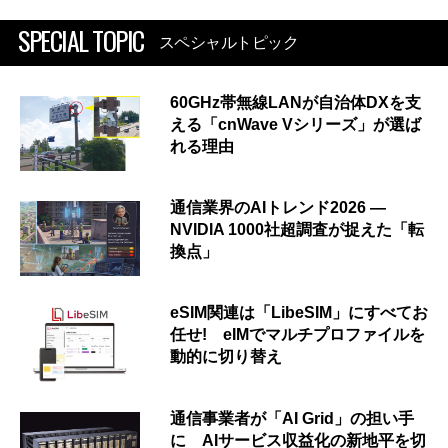
SPECIAL TOPIC
スペシャルトピック
60GHz帯無線LANが自治体DXを支
える「cnWave Vシリーズ」が選ば
れる理由
通信業界のAIトレンド2026 ―
NVIDIA 1000社超調査が捉えた「転
換点」
eSIM関連は「LibeSIM」にすべてお
任せ! eIMでマルチプロファイルを
動的に切り替え
通信事業者が「AI Grid」の担い手
に AIサービス収益化の新地平を切