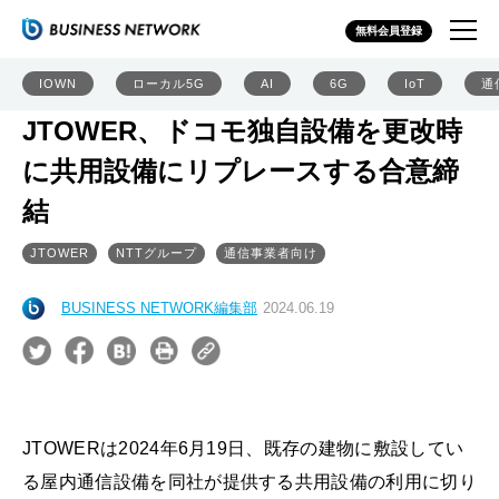
無料会員登録
IOWN
ローカル5G
AI
6G
IoT
通
JTOWER、ドコモ独自設備を更改時
に共用設備にリプレースする合意締
結
JTOWER
NTTグループ
通信事業者向け
BUSINESS NETWORK編集部
2024.06.19
JTOWERは2024年6月19日、既存の建物に敷設してい
る屋内通信設備を同社が提供する共用設備の利用に切り