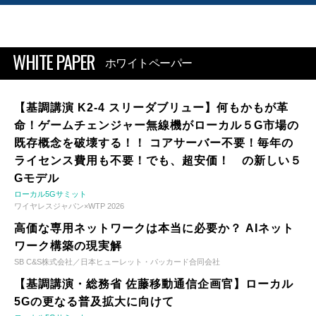
WHITE PAPER
ホワイトペーパー
【基調講演 K2-4 スリーダブリュー】何もかもが革
命！ゲームチェンジャー無線機がローカル５G市場の
既存概念を破壊する！！ コアサーバー不要！毎年の
ライセンス費用も不要！でも、超安価！ の新しい５
Gモデル
ローカル5Gサミット
ワイヤレスジャパン×WTP 2026
高価な専用ネットワークは本当に必要か？ AIネット
ワーク構築の現実解
SB C&S株式会社／日本ヒューレット・パッカード合同会社
【基調講演・総務省 佐藤移動通信企画官】ローカル
5Gの更なる普及拡大に向けて