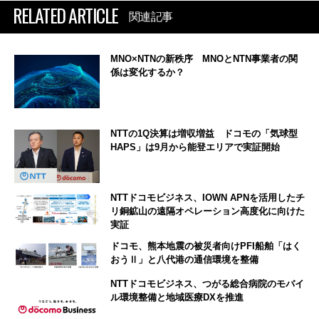
RELATED ARTICLE
関連記事
MNO×NTNの新秩序 MNOとNTN事業者の関
係は変化するか？
NTTの1Q決算は増収増益 ドコモの「気球型
HAPS」は9月から能登エリアで実証開始
NTTドコモビジネス、IOWN APNを活用したチ
リ銅鉱山の遠隔オペレーション高度化に向けた
実証
ドコモ、熊本地震の被災者向けPFI船舶「はく
おうⅡ」と八代港の通信環境を整備
NTTドコモビジネス、つがる総合病院のモバイ
ル環境整備と地域医療DXを推進