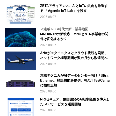
ZETAアライアンス、AIとIoTの共創を推進す
る 「Agentic IoT Lab」を設立
2026.08.07
＜連載＞6G時代の新・業界地図
MNO×NTNの新秩序 MNOとNTN事業者の関
係は変化するか？
2026.08.07
ANAがエクイニクスとクラウド接続を刷新、
ネットワーク構築期間が数カ月から数週間へ
2026.08.06
東陽テクニカがAIデータセンター向け「Ultra
Ethernet」検証機能を提供、VIAVI TestCenter
に機能追加
2026.08.06
NRIセキュア、独自開発のAI統制基盤を導入し
たSOCサービスを運用開始
2026.08.06