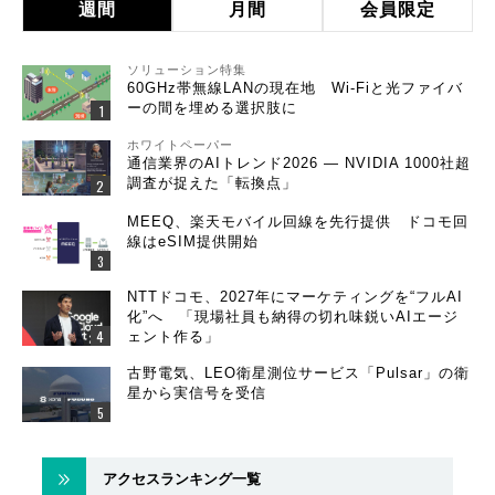
週間
月間
会員限定
ソリューション特集
60GHz帯無線LANの現在地 Wi-Fiと光ファイバ
ーの間を埋める選択肢に
ホワイトペーパー
通信業界のAIトレンド2026 ― NVIDIA 1000社超
調査が捉えた「転換点」
MEEQ、楽天モバイル回線を先行提供 ドコモ回
線はeSIM提供開始
NTTドコモ、2027年にマーケティングを“フルAI
化”へ 「現場社員も納得の切れ味鋭いAIエージ
ェント作る」
古野電気、LEO衛星測位サービス「Pulsar」の衛
星から実信号を受信
アクセスランキング一覧