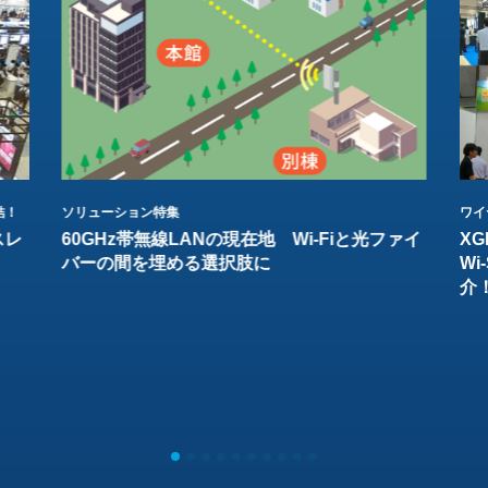
結！
ソリューション特集
ワイ
スレ
60GHz帯無線LANの現在地 Wi-Fiと光ファイ
XG
バーの間を埋める選択肢に
W
介