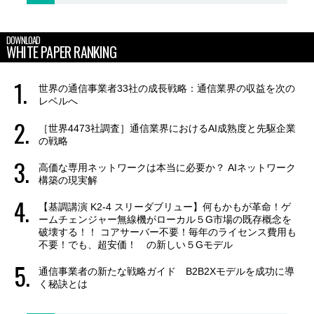
DOWNLOAD
WHITE PAPER RANKING
世界の通信事業者33社の成長戦略：通信業界の収益を次の
レベルへ
［世界4473社調査］通信業界におけるAI成熟度と先駆企業
の戦略
高価な専用ネットワークは本当に必要か？ AIネットワーク
構築の現実解
【基調講演 K2-4 スリーダブリュー】何もかもが革命！ゲ
ームチェンジャー無線機がローカル５G市場の既存概念を
破壊する！！ コアサーバー不要！毎年のライセンス費用も
不要！でも、超安価！ の新しい５Gモデル
通信事業者の新たな戦略ガイド B2B2Xモデルを成功に導
く秘訣とは