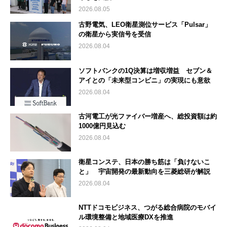
2026.08.05
古野電気、LEO衛星測位サービス「Pulsar」
の衛星から実信号を受信
2026.08.04
ソフトバンクの1Q決算は増収増益 セブン＆
アイとの「未来型コンビニ」の実現にも意欲
2026.08.04
古河電工が光ファイバー増産へ、総投資額は約
1000億円見込む
2026.08.04
衛星コンステ、日本の勝ち筋は「負けないこ
と」 宇宙開発の最新動向を三菱総研が解説
2026.08.04
NTTドコモビジネス、つがる総合病院のモバイ
ル環境整備と地域医療DXを推進