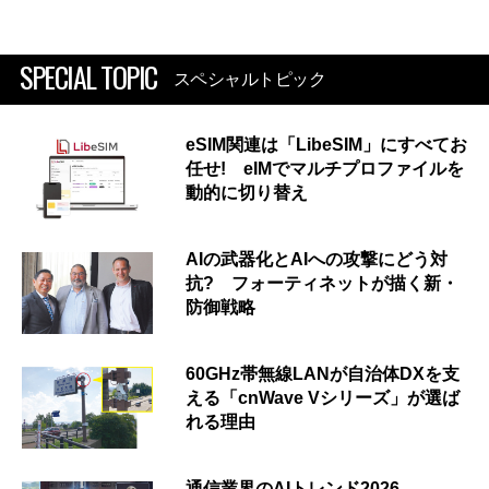
SPECIAL TOPIC
スペシャルトピック
eSIM関連は「LibeSIM」にすべてお
任せ! eIMでマルチプロファイルを
動的に切り替え
AIの武器化とAIへの攻撃にどう対
抗? フォーティネットが描く新・
防御戦略
60GHz帯無線LANが自治体DXを支
える「cnWave Vシリーズ」が選ば
れる理由
通信業界のAIトレンド2026 ―