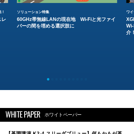
結！
ソリューション特集
ワイ
スレ
60GHz帯無線LANの現在地 Wi-Fiと光ファイ
XG
バーの間を埋める選択肢に
W
介
WHITE PAPER
ホワイトペーパー
【基調講演 K2-4 スリーダブリュー】何もかもが革