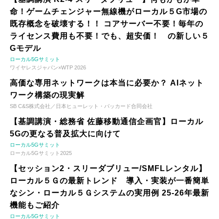
命！ゲームチェンジャー無線機がローカル５G市場の
既存概念を破壊する！！ コアサーバー不要！毎年の
ライセンス費用も不要！でも、超安価！ の新しい５
Gモデル
ローカル5Gサミット
ワイヤレスジャパン×WTP 2026
高価な専用ネットワークは本当に必要か？ AIネット
ワーク構築の現実解
SB C&S株式会社／日本ヒューレット・パッカード合同会社
【基調講演・総務省 佐藤移動通信企画官】ローカル
5Gの更なる普及拡大に向けて
ローカル5Gサミット
ローカル5Gサミット2025
【セッション2・スリーダブリュー/SMFLレンタル】
ローカル５Ｇの最新トレンド 導入・実装が一番簡単
なシン・ローカル５Ｇシステムの実用例 25-26年最新
機能もご紹介
ローカル5Gサミット