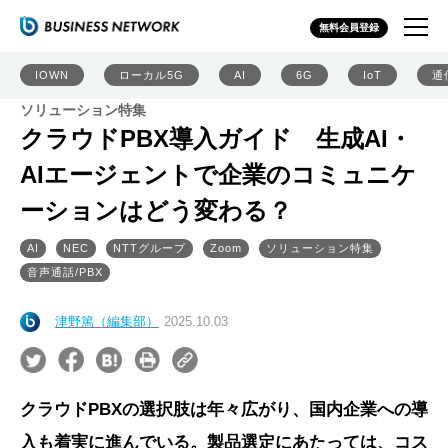
無料会員登録
IOWN
ローカル5G
AI
6G
IoT
通
ソリューション特集
クラウドPBX導入ガイド 生成AI・
AIエージェントで企業のコミュニケ
ーションはどう変わる？
AI
NEC
NTTグループ
Zoom
ソリューション特集
音声通話/PBX
津野篤（編集部）
2025.10.03
クラウドPBXの選択肢は年々広がり、国内企業への導
入も着実に進んでいる。製品選定にあたっては、コス