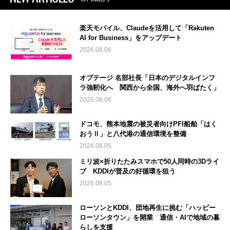
楽天モバイル、Claudeを活用して「Rakuten
AI for Business」をアップデート
2026.08.06
オプテージ 名部社長「日本のデジタルインフ
ラ強靭化へ 関西から全国、海外へ羽ばたく」
2026.08.06
ドコモ、熊本地震の被災者向けPFI船舶「はく
おうⅡ」と八代港の通信環境を整備
2026.08.05
ミリ波×折りたたみスマホで50人同時の3Dライ
ブ KDDIが普及の好循環を狙う
2026.08.05
ローソンとKDDI、団地再生に挑む「ハッピー
ローソンタウン」を開業 通信・AIで地域の暮
らしを支援