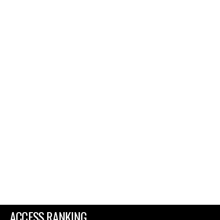
ACCESS RANKING