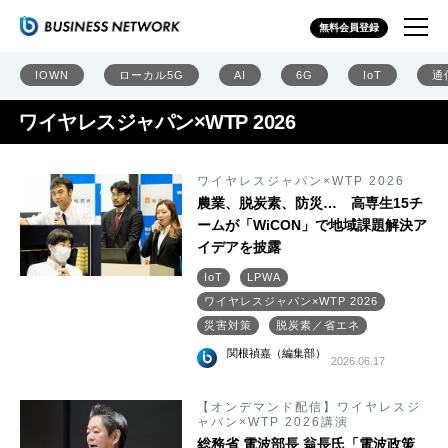
無料会員登録
IOWN
ローカル5G
AI
6G
IoT
通
ワイヤレスジャパン×WTP 2026
ワイヤレスジャパン×WTP 2026
農業、脱炭素、防災… 高専生15チ
ームが「WiCON」で地域課題解決ア
イデアを披露
IoT
LPWA
ワイヤレスジャパン×WTP 2026
災害対策
脱炭素／省エネ
関根禎嘉（編集部）
2026.06.17
【オンデマンド配信】ワイヤレスジ
ャパン×WTP 2026講演
総務省 電波部長 翁長氏「電波政策