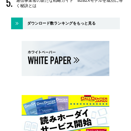
通信事業者の新たな戦略ガイド B2B2Xモデルを成功に導
く秘訣とは
ダウンロード数ランキングをもっと見る