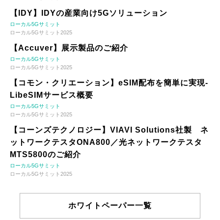
【IDY】IDYの産業向け5Gソリューション
ローカル5Gサミット
ローカル5Gサミット2025
【Accuver】展示製品のご紹介
ローカル5Gサミット
ローカル5Gサミット2025
【コモン・クリエーション】eSIM配布を簡単に実現-
LibeSIMサービス概要
ローカル5Gサミット
ローカル5Gサミット2025
【コーンズテクノロジー】VIAVI Solutions社製 ネ
ットワークテスタONA800／光ネットワークテスタ
MTS5800のご紹介
ローカル5Gサミット
ローカル5Gサミット2025
ホワイトペーパー一覧