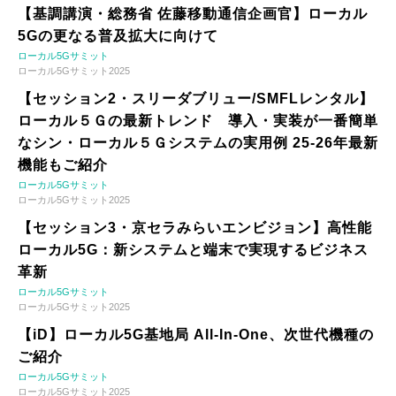
【基調講演・総務省 佐藤移動通信企画官】ローカル
5Gの更なる普及拡大に向けて
ローカル5Gサミット
ローカル5Gサミット2025
【セッション2・スリーダブリュー/SMFLレンタル】
ローカル５Ｇの最新トレンド 導入・実装が一番簡単
なシン・ローカル５Ｇシステムの実用例 25-26年最新
機能もご紹介
ローカル5Gサミット
ローカル5Gサミット2025
【セッション3・京セラみらいエンビジョン】高性能
ローカル5G：新システムと端末で実現するビジネス
革新
ローカル5Gサミット
ローカル5Gサミット2025
【iD】ローカル5G基地局 All-In-One、次世代機種の
ご紹介
ローカル5Gサミット
ローカル5Gサミット2025