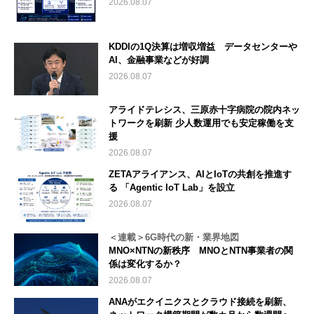
2026.08.07
KDDIの1Q決算は増収増益 データセンターや
AI、金融事業などが好調
2026.08.07
アライドテレシス、三原赤十字病院の院内ネッ
トワークを刷新 少人数運用でも安定稼働を支
援
2026.08.07
ZETAアライアンス、AIとIoTの共創を推進す
る 「Agentic IoT Lab」を設立
2026.08.07
＜連載＞6G時代の新・業界地図
MNO×NTNの新秩序 MNOとNTN事業者の関
係は変化するか？
2026.08.07
ANAがエクイニクスとクラウド接続を刷新、