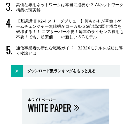
高価な専用ネットワークは本当に必要か？ AIネットワーク
構築の現実解
【基調講演 K2-4 スリーダブリュー】何もかもが革命！ゲ
ームチェンジャー無線機がローカル５G市場の既存概念を
破壊する！！ コアサーバー不要！毎年のライセンス費用も
不要！でも、超安価！ の新しい５Gモデル
通信事業者の新たな戦略ガイド B2B2Xモデルを成功に導
く秘訣とは
ダウンロード数ランキングをもっと見る