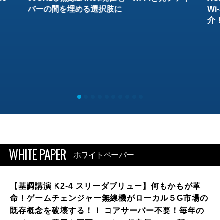
バーの間を埋める選択肢に
W
介
WHITE PAPER
ホワイトペーパー
【基調講演 K2-4 スリーダブリュー】何もかもが革
命！ゲームチェンジャー無線機がローカル５G市場の
既存概念を破壊する！！ コアサーバー不要！毎年の