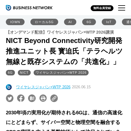
無料会員登録
IOWN
ローカル5G
AI
6G
IoT
通
【オンデマンド配信】ワイヤレスジャパン×WTP 2026講演
NICT Beyond Connectivity研究開発
推進ユニット長 寳迫氏「テラヘルツ
無線と既存システムの「共進化」」
6G
NICT
ワイヤレスジャパン×WTP 2026
ワイヤレスジャパン×WTP 2026
2026.06.15
2030年頃の実用化が期待される6Gは、通信の高速化
にとどまらず、サイバー空間と物理空間を融合する