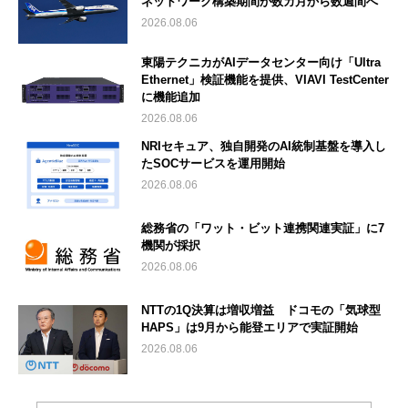
ネットワーク構築期間が数カ月から数週間へ
2026.08.06
東陽テクニカがAIデータセンター向け「Ultra
Ethernet」検証機能を提供、VIAVI TestCenter
に機能追加
2026.08.06
NRIセキュア、独自開発のAI統制基盤を導入し
たSOCサービスを運用開始
2026.08.06
総務省の「ワット・ビット連携関連実証」に7
機関が採択
2026.08.06
NTTの1Q決算は増収増益 ドコモの「気球型
HAPS」は9月から能登エリアで実証開始
2026.08.06