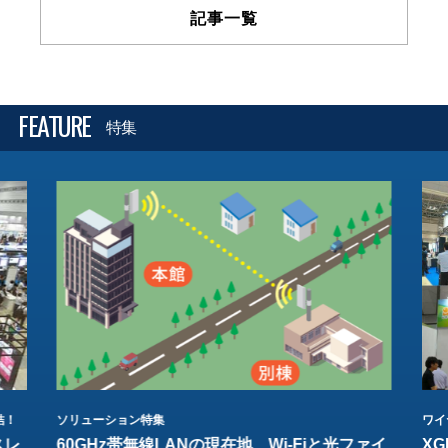
記事一覧
FEATURE
特集
結！
ソリューション特集
ワイ
スレ
60GHz帯無線LANの現在地 Wi-Fiと光ファイ
XG