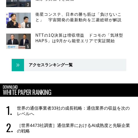
衛星コンステ、日本の勝ち筋は「負けないこ
と」 宇宙開発の最新動向を三菱総研が解説
NTTの1Q決算は増収増益 ドコモの「気球型
HAPS」は9月から能登エリアで実証開始
アクセスランキング一覧
DOWNLOAD
WHITE PAPER RANKING
世界の通信事業者33社の成長戦略：通信業界の収益を次の
レベルへ
［世界4473社調査］通信業界におけるAI成熟度と先駆企業
の戦略