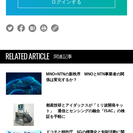
ログインする
RELATED ARTICLE
関連記事
MNO×NTNの新秩序 MNOとNTN事業者の関
係は変化するか？
都産技研とアイダックスが「ミリ波開発キッ
ト」 通信とセンシングの融合「ISAC」の検
証を手軽に
ドコモと特許庁、6Gの標準化と知財活動に関