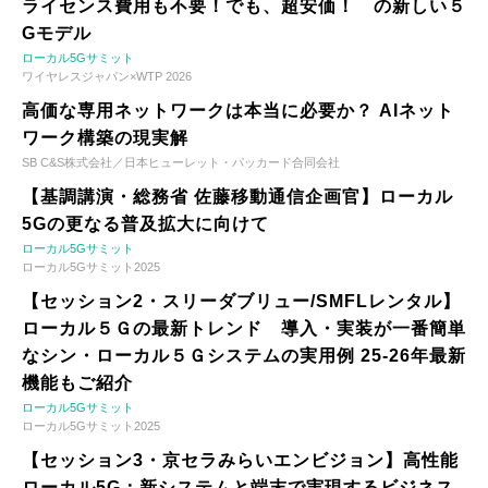
ライセンス費用も不要！でも、超安価！ の新しい５
Gモデル
ローカル5Gサミット
ワイヤレスジャパン×WTP 2026
高価な専用ネットワークは本当に必要か？ AIネット
ワーク構築の現実解
SB C&S株式会社／日本ヒューレット・パッカード合同会社
【基調講演・総務省 佐藤移動通信企画官】ローカル
5Gの更なる普及拡大に向けて
ローカル5Gサミット
ローカル5Gサミット2025
【セッション2・スリーダブリュー/SMFLレンタル】
ローカル５Ｇの最新トレンド 導入・実装が一番簡単
なシン・ローカル５Ｇシステムの実用例 25-26年最新
機能もご紹介
ローカル5Gサミット
ローカル5Gサミット2025
【セッション3・京セラみらいエンビジョン】高性能
ローカル5G：新システムと端末で実現するビジネス