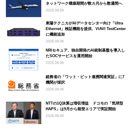
ネットワーク構築期間が数カ月から数週間へ
2026.08.06
東陽テクニカがAIデータセンター向け「Ultra
Ethernet」検証機能を提供、VIAVI TestCenter
に機能追加
2026.08.06
NRIセキュア、独自開発のAI統制基盤を導入し
たSOCサービスを運用開始
2026.08.06
総務省の「ワット・ビット連携関連実証」に7
機関が採択
2026.08.06
NTTの1Q決算は増収増益 ドコモの「気球型
HAPS」は9月から能登エリアで実証開始
2026.08.06