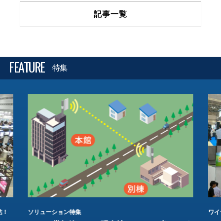
記事一覧
FEATURE
特集
結！
ソリューション特集
ワイ