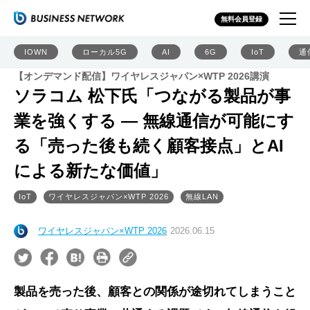
無料会員登録
IOWN
ローカル5G
AI
6G
IoT
通
【オンデマンド配信】ワイヤレスジャパン×WTP 2026講演
ソラコム 松下氏「つながる製品が事
業を強くする ― 無線通信が可能にす
る「売った後も続く顧客接点」とAI
による新たな価値」
IoT
ワイヤレスジャパン×WTP 2026
無線LAN
ワイヤレスジャパン×WTP 2026
2026.06.15
製品を売った後、顧客との関係が途切れてしまうこと