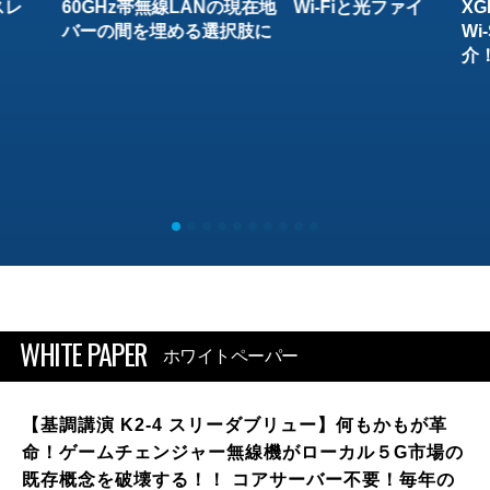
スレ
60GHz帯無線LANの現在地 Wi-Fiと光ファイ
XG
バーの間を埋める選択肢に
W
介
WHITE PAPER
ホワイトペーパー
【基調講演 K2-4 スリーダブリュー】何もかもが革
命！ゲームチェンジャー無線機がローカル５G市場の
既存概念を破壊する！！ コアサーバー不要！毎年の