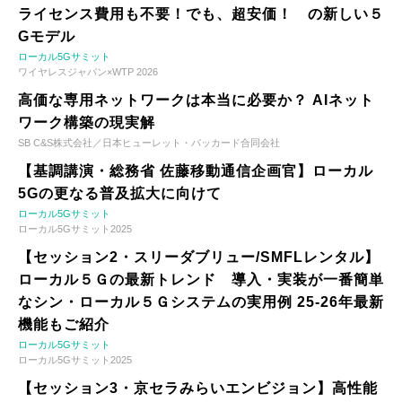
ライセンス費用も不要！でも、超安価！ の新しい５
Gモデル
ローカル5Gサミット
ワイヤレスジャパン×WTP 2026
高価な専用ネットワークは本当に必要か？ AIネット
ワーク構築の現実解
SB C&S株式会社／日本ヒューレット・パッカード合同会社
【基調講演・総務省 佐藤移動通信企画官】ローカル
5Gの更なる普及拡大に向けて
ローカル5Gサミット
ローカル5Gサミット2025
【セッション2・スリーダブリュー/SMFLレンタル】
ローカル５Ｇの最新トレンド 導入・実装が一番簡単
なシン・ローカル５Ｇシステムの実用例 25-26年最新
機能もご紹介
ローカル5Gサミット
ローカル5Gサミット2025
【セッション3・京セラみらいエンビジョン】高性能