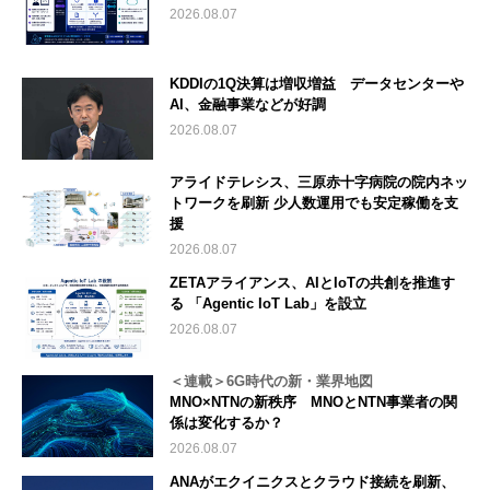
2026.08.07
KDDIの1Q決算は増収増益 データセンターや
AI、金融事業などが好調
2026.08.07
アライドテレシス、三原赤十字病院の院内ネッ
トワークを刷新 少人数運用でも安定稼働を支
援
2026.08.07
ZETAアライアンス、AIとIoTの共創を推進す
る 「Agentic IoT Lab」を設立
2026.08.07
＜連載＞6G時代の新・業界地図
MNO×NTNの新秩序 MNOとNTN事業者の関
係は変化するか？
2026.08.07
ANAがエクイニクスとクラウド接続を刷新、