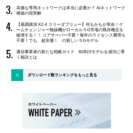
高価な専用ネットワークは本当に必要か？ AIネットワーク
構築の現実解
【基調講演 K2-4 スリーダブリュー】何もかもが革命！ゲ
ームチェンジャー無線機がローカル５G市場の既存概念を
破壊する！！ コアサーバー不要！毎年のライセンス費用も
不要！でも、超安価！ の新しい５Gモデル
通信事業者の新たな戦略ガイド B2B2Xモデルを成功に導
く秘訣とは
ダウンロード数ランキングをもっと見る