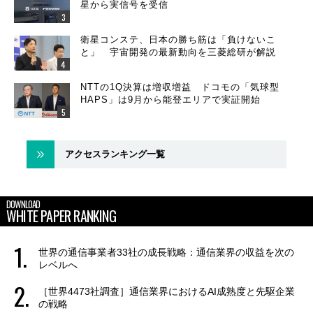
星から実信号を受信
衛星コンステ、日本の勝ち筋は「負けないこ
と」 宇宙開発の最新動向を三菱総研が解説
NTTの1Q決算は増収増益 ドコモの「気球型
HAPS」は9月から能登エリアで実証開始
アクセスランキング一覧
DOWNLOAD
WHITE PAPER RANKING
世界の通信事業者33社の成長戦略：通信業界の収益を次の
レベルへ
［世界4473社調査］通信業界におけるAI成熟度と先駆企業
の戦略