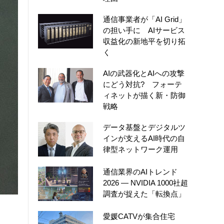
通信事業者が「AI Grid」
の担い手に AIサービス
収益化の新地平を切り拓
く
AIの武器化とAIへの攻撃
にどう対抗? フォーテ
ィネットが描く新・防御
戦略
データ基盤とデジタルツ
インが支えるAI時代の自
律型ネットワーク運用
通信業界のAIトレンド
2026 ― NVIDIA 1000社超
調査が捉えた「転換点」
愛媛CATVが集合住宅