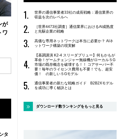
世界の通信事業者33社の成長戦略：通信業界の
収益を次のレベルへ
ンが
［世界4473社調査］通信業界におけるAI成熟度
と先駆企業の戦略
トワ
高価な専用ネットワークは本当に必要か？ AIネ
ットワーク構築の現実解
【基調講演 K2-4 スリーダブリュー】何もかもが
革命！ゲームチェンジャー無線機がローカル５G
市場の既存概念を破壊する！！ コアサーバー不
要！毎年のライセンス費用も不要！でも、超安
価！ の新しい５Gモデル
通信事業者の新たな戦略ガイド B2B2Xモデル
を成功に導く秘訣とは
ダウンロード数ランキングをもっと見る
ンタ