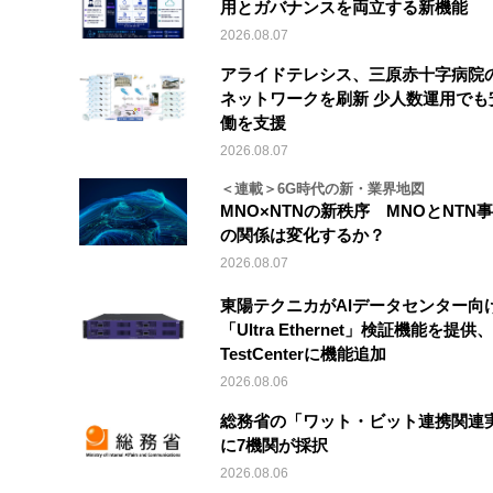
用とガバナンスを両立する新機能
2026.08.07
アライドテレシス、三原赤十字病院
ネットワークを刷新 少人数運用でも
働を支援
2026.08.07
＜連載＞6G時代の新・業界地図
MNO×NTNの新秩序 MNOとNTN
の関係は変化するか？
2026.08.07
東陽テクニカがAIデータセンター向
「Ultra Ethernet」検証機能を提供、V
TestCenterに機能追加
2026.08.06
総務省の「ワット・ビット連携関連
に7機関が採択
2026.08.06