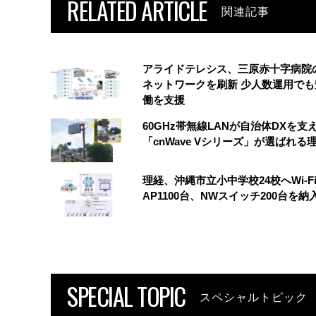
RELATED ARTICLE
関連記事
アライドテレシス、三原赤十字病院
ネットワークを刷新 少人数運用でも
働を支援
60GHz帯無線LANが自治体DXを支
「cnWave Vシリーズ」が選ばれる
理経、沖縄市立小中学校24校へWi-Fi
AP1100台、NWスイッチ200台を納
SPECIAL TOPIC
スペシャルトピック