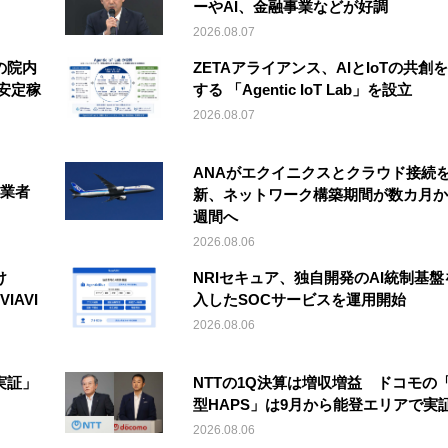
ーやAI、金融事業などが好調
2026.08.07
の院内
ZETAアライアンス、AIとIoTの共創
安定稼
する 「Agentic IoT Lab」を設立
2026.08.07
ANAがエクイニクスとクラウド接続
事業者
新、ネットワーク構築期間が数カ月か
週間へ
2026.08.06
け
NRIセキュア、独自開発のAI統制基盤
IAVI
入したSOCサービスを運用開始
2026.08.06
実証」
NTTの1Q決算は増収増益 ドコモの
型HAPS」は9月から能登エリアで実
2026.08.06