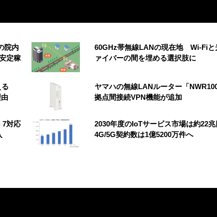
の院内
60GHz帯無線LANの現在地 Wi-Fi
安定稼
ァイバーの間を埋める選択肢に
える
ヤマハの無線LANルーター「NWR10
理由
拠点間接続VPN機能が追加
 7対応
2030年度のIoTサービス市場は約2
入
4G/5G契約数は1億5200万件へ