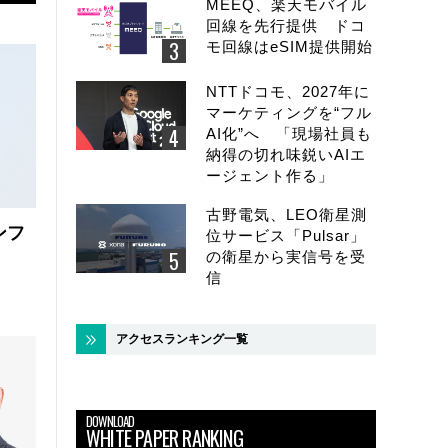
MEEQ、楽天モバイル
回線を先行提供 ドコ
モ回線はeSIM提供開始
NTTドコモ、2027年に
マーケティングを“フル
AI化”へ 「現場社員も
納得の切れ味鋭いAIエ
ージェント作る」
古野電気、LEO衛星測
ンフ
位サービス「Pulsar」
の衛星から実信号を受
信
アクセスランキング一覧
DOWNLOAD
WHITE PAPER RANKING