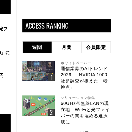
ACCESS RANKING
と光フ
週間
月間
会員限定
0」に
ホワイトペーパー
通信業界のAIトレンド
2026 ― NVIDIA 1000
2兆円
社超調査が捉えた「転
換点」
ソリューション特集
60GHz帯無線LANの現
在地 Wi-Fiと光ファイ
バーの間を埋める選択
肢に