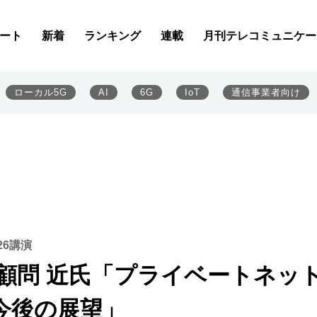
ート
新着
ランキング
連載
月刊テレコミュニケー
ローカル5G
AI
6G
IoT
通信事業者向け
26講演
術顧問 近氏「プライベートネッ
今後の展望」