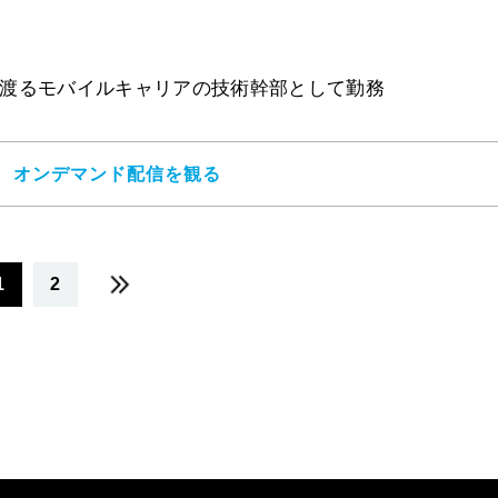
int等で40年に渡るモバイルキャリアの技術幹部として勤務
ジ
オンデマンド配信を観る
1
2