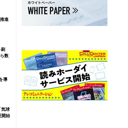
を推進
を刷
ら数
を導
「気球
証開始