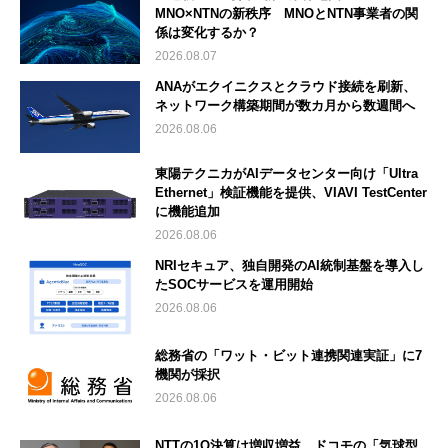
MNO×NTNの新秩序 MNOとNTN事業者の関
係は変化するか？
2026.08.07
ANAがエクイニクスとクラウド接続を刷新、
ネットワーク構築期間が数カ月から数週間へ
2026.08.06
東陽テクニカがAIデータセンター向け「Ultra
Ethernet」検証機能を提供、VIAVI TestCenter
に機能追加
2026.08.06
NRIセキュア、独自開発のAI統制基盤を導入し
たSOCサービスを運用開始
2026.08.06
総務省の「ワット・ビット連携関連実証」に7
機関が採択
2026.08.06
NTTの1Q決算は増収増益 ドコモの「気球型