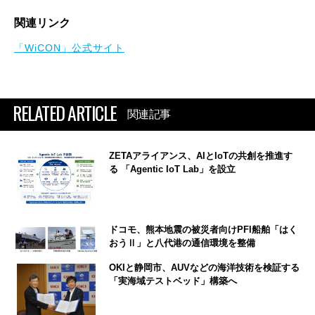
関連リンク
「WiCON」公式サイト
RELATED ARTICLE
関連記事
ZETAアライアンス、AIとIoTの共創を推進す
る 「Agentic IoT Lab」を設立
ドコモ、熊本地震の被災者向けPFI船舶「はく
おうⅡ」と八代港の通信環境を整備
OKIと静岡市、AUVなどの海洋技術を検証する
「実海域テストベッド」構築へ