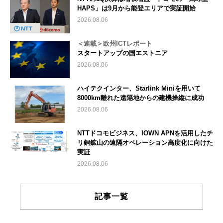
HAPS」は9月から能登エリアで実証開始
2026.08.06
＜連載＞欧州ICTレポート
スタートアップの国エストニア
2026.08.06
ハイテクインター、Starlink Miniを用いて
8000km離れた遠隔地からの建機操縦に成功
2026.08.06
NTTドコモビジネス、IOWN APNを活用したチ
リ銅鉱山の遠隔オペレーション高度化に向けた
実証
2026.08.06
記事一覧