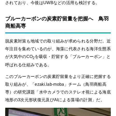
されており、今後はUWBなどの活用も検討する。
ブルーカーボンの炭素貯留量を把握へ 鳥羽
商船高専
脱炭素対策も地域での取り組みが求められる分野だ。近
年注目を集めているのが、海藻に代表される海洋生態系
が大気中のCO
を吸収・貯留する「ブルーカーボン」と
2
呼ばれる仕組みである。
このブルーカーボンの炭素貯留量をより正確に把握する
取り組みが、「ezaki.lab-moba」チーム（鳥羽商船高
専）の研究課題「水中カメラでのステレオ視による海底
地形の3次元形状復元及びAIによる藻場の計測」だ。