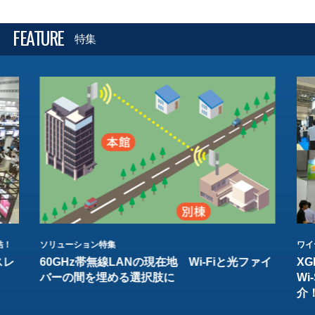
FEATURE
特集
結！
ソリューション特集
ワイ
スレ
60GHz帯無線LANの現在地 Wi-Fiと光ファイ
XG
バーの間を埋める選択肢に
W
介