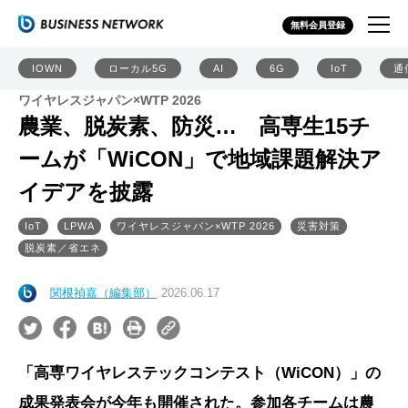
無料会員登録
IOWN
ローカル5G
AI
6G
IoT
通
ワイヤレスジャパン×WTP 2026
農業、脱炭素、防災… 高専生15チ
ームが「WiCON」で地域課題解決ア
イデアを披露
IoT
LPWA
ワイヤレスジャパン×WTP 2026
災害対策
脱炭素／省エネ
関根禎嘉（編集部）
2026.06.17
「高専ワイヤレステックコンテスト（WiCON）」の
成果発表会が今年も開催された。参加各チームは農