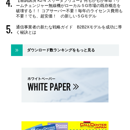
【基調講演 K2-4 スリーダブリュー】何もかもが革命！ゲ
ームチェンジャー無線機がローカル５G市場の既存概念を
破壊する！！ コアサーバー不要！毎年のライセンス費用も
不要！でも、超安価！ の新しい５Gモデル
通信事業者の新たな戦略ガイド B2B2Xモデルを成功に導
く秘訣とは
ダウンロード数ランキングをもっと見る