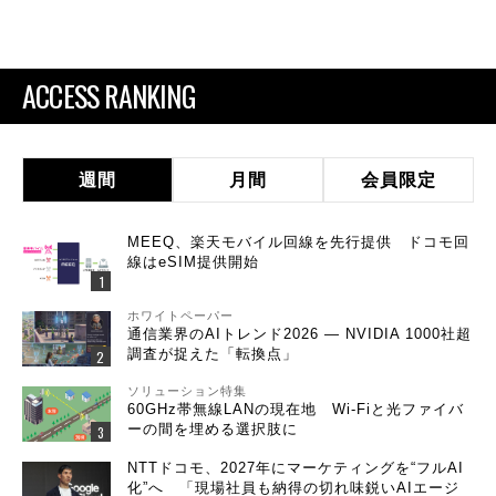
ACCESS RANKING
週間
月間
会員限定
MEEQ、楽天モバイル回線を先行提供 ドコモ回
線はeSIM提供開始
ホワイトペーパー
通信業界のAIトレンド2026 ― NVIDIA 1000社超
調査が捉えた「転換点」
ソリューション特集
60GHz帯無線LANの現在地 Wi-Fiと光ファイバ
ーの間を埋める選択肢に
NTTドコモ、2027年にマーケティングを“フルAI
化”へ 「現場社員も納得の切れ味鋭いAIエージ