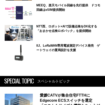
MEEQ、楽天モバイル回線を先行提供 ドコモ
回線はeSIM提供開始
NTT西、ロボット×AIで設備点検をDX化する
「おまかせ点検ロボパック」を提供開始
IIJ、LoRaWAN専用電波測定デバイス発売 ゲ
ートウェイの置局設計を支援
SPECIAL TOPIC
スペシャルトピック
愛媛CATVが集合住宅FTTHに
Edgecore ECSスイッチを選定