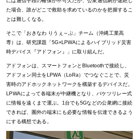
には通信手段の確保が不可欠だが、公衆通信網が途絶し
た場合、誰がどこで救助を求めているのかを把握するこ
とは難しくなる。
そこで「おきなわ りうぇ～ぶ」チーム（沖縄工業高
専）は、研究課題「5G×LPWAによるハイブリッド災害
時デバイス『アドフォン』」に取り組んだ。
アドフォンは、スマートフォンとBluetoothで接続し、
アドフォン同士をLPWA（LoRa）でつなぐことで、災
害時のアドホックネットワークを構築するデバイスだ。
LPWAによって各端末が中継機となり、バケツリレー式
に情報を遠くまで運ぶ。1台でも5Gなどの公衆網に接続
できれば、圏外の端末にも必要な情報を伝達できるよう
にする構想である。