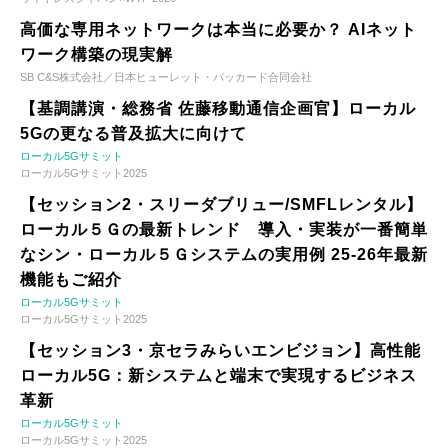
高価な専用ネットワークは本当に必要か？ AIネット
ワーク構築の現実解
SB C&S株式会社／日本ヒューレット・パッカード合同会社
【基調講演・総務省 佐藤移動通信企画官】ローカル
5Gの更なる普及拡大に向けて
ローカル5Gサミット
ローカル5Gサミット2025
【セッション2・スリーダブリュー/SMFLレンタル】
ローカル５Ｇの最新トレンド 導入・実装が一番簡単
なシン・ローカル５Ｇシステムの実用例 25-26年最新
機能もご紹介
ローカル5Gサミット
ローカル5Gサミット2025
【セッション3・京セラみらいエンビジョン】高性能
ローカル5G：新システムと端末で実現するビジネス
革新
ローカル5Gサミット
ローカル5Gサミット2025