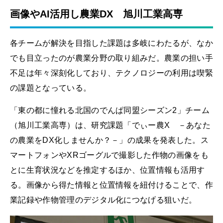
画像やAI活用し農業DX 旭川工業高専
各チームが解決を目指した課題は多岐にわたるが、なか
でも目立ったのが農業分野の取り組みだ。農業の担い手
不足は年々深刻化しており、テクノロジーの利用は喫緊
の課題となっている。
「東の都に憧れる北国のでんぱ同盟シーズン2」チーム
（旭川工業高専）は、研究課題「でぃー農X －あなた
の農業をDX化しませんか？－」の成果を発表した。ス
マートフォンやXRゴーグルで撮影した作物の画像をも
とに生育状況などを推定するほか、位置情報も活用す
る。画像から得た情報と位置情報を紐付けることで、作
業記録や作物管理のデジタル化につなげる狙いだ。