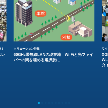
結！
ソリューション特集
ワイ
スレ
60GHz帯無線LANの現在地 Wi-Fiと光ファイ
XG
バーの間を埋める選択肢に
W
介