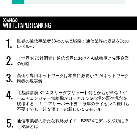
DOWNLOAD
WHITE PAPER RANKING
世界の通信事業者33社の成長戦略：通信業界の収益を次の
レベルへ
［世界4473社調査］通信業界におけるAI成熟度と先駆企業
の戦略
高価な専用ネットワークは本当に必要か？ AIネットワーク
構築の現実解
【基調講演 K2-4 スリーダブリュー】何もかもが革命！ゲ
ームチェンジャー無線機がローカル５G市場の既存概念を
破壊する！！ コアサーバー不要！毎年のライセンス費用も
不要！でも、超安価！ の新しい５Gモデル
通信事業者の新たな戦略ガイド B2B2Xモデルを成功に導
く秘訣とは