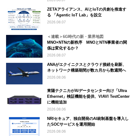
ZETAアライアンス、AIとIoTの共創を推進す
る 「Agentic IoT Lab」を設立
2026.08.07
＜連載＞6G時代の新・業界地図
MNO×NTNの新秩序 MNOとNTN事業者の関
係は変化するか？
2026.08.07
ANAがエクイニクスとクラウド接続を刷新、
ネットワーク構築期間が数カ月から数週間へ
2026.08.06
東陽テクニカがAIデータセンター向け「Ultra
Ethernet」検証機能を提供、VIAVI TestCenter
に機能追加
2026.08.06
NRIセキュア、独自開発のAI統制基盤を導入し
たSOCサービスを運用開始
2026.08.06