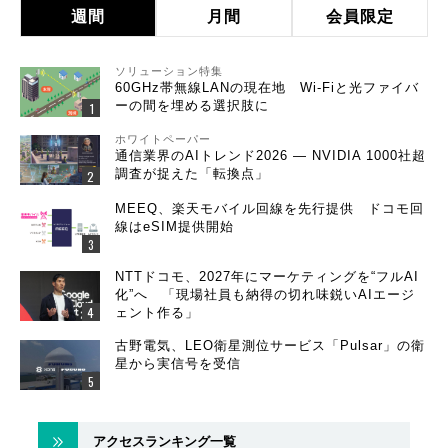
週間
月間
会員限定
ソリューション特集
60GHz帯無線LANの現在地 Wi-Fiと光ファイバ
ーの間を埋める選択肢に
ホワイトペーパー
通信業界のAIトレンド2026 ― NVIDIA 1000社超
調査が捉えた「転換点」
MEEQ、楽天モバイル回線を先行提供 ドコモ回
線はeSIM提供開始
NTTドコモ、2027年にマーケティングを“フルAI
化”へ 「現場社員も納得の切れ味鋭いAIエージ
ェント作る」
古野電気、LEO衛星測位サービス「Pulsar」の衛
星から実信号を受信
アクセスランキング一覧