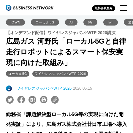
無料会員登録
IOWN
ローカル5G
AI
6G
IoT
通
【オンデマンド配信】ワイヤレスジャパン×WTP 2026講演
広島ガス 河野氏「ローカル5Gと自律
走行ロボットによるスマート保安実
現に向けた取組み」
ローカル5G
ワイヤレスジャパン×WTP 2026
ワイヤレスジャパン×WTP 2026
2026.06.15
総務省「課題解決型ローカル5G等の実現に向けた開
発実証」により、広島ガス株式会社廿日市工場へ導入