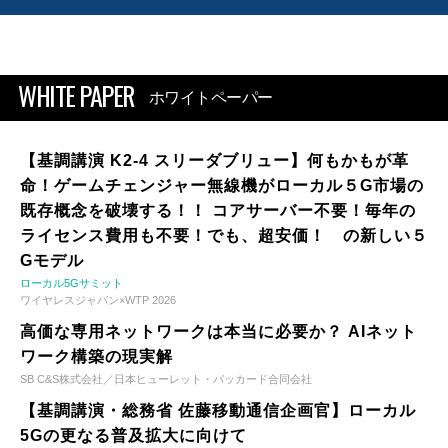
WHITE PAPER
ホワイトペーパー
【基調講演 K2-4 スリーダブリュー】何もかもが革
命！ゲームチェンジャー無線機がローカル５G市場の
既存概念を破壊する！！ コアサーバー不要！毎年の
ライセンス費用も不要！でも、超安価！ の新しい５
Gモデル
ローカル5Gサミット
ワイヤレスジャパン×WTP 2026
高価な専用ネットワークは本当に必要か？ AIネット
ワーク構築の現実解
SB C&S株式会社／日本ヒューレット・パッカード合同会社
【基調講演・総務省 佐藤移動通信企画官】ローカル
5Gの更なる普及拡大に向けて