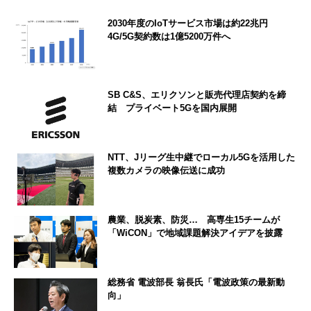
2030年度のIoTサービス市場は約22兆円
4G/5G契約数は1億5200万件へ
SB C&S、エリクソンと販売代理店契約を締
結 プライベート5Gを国内展開
NTT、Jリーグ生中継でローカル5Gを活用した
複数カメラの映像伝送に成功
農業、脱炭素、防災… 高専生15チームが
「WiCON」で地域課題解決アイデアを披露
総務省 電波部長 翁長氏「電波政策の最新動
向」