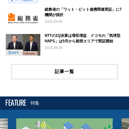
総務省の「ワット・ビット連携関連実証」に7
機関が採択
2026.08.06
NTTの1Q決算は増収増益 ドコモの「気球型
HAPS」は9月から能登エリアで実証開始
2026.08.06
記事一覧
FEATURE
特集