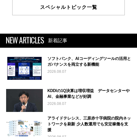
スペシャルトピック一覧
NEW ARTICLES
新着記事
ソフトバンク、AIコーディングツールの活用と
ガバナンスを両立する新機能
2026.08.07
KDDIの1Q決算は増収増益 データセンターや
AI、金融事業などが好調
2026.08.07
アライドテレシス、三原赤十字病院の院内ネッ
トワークを刷新 少人数運用でも安定稼働を支
援
2026.08.07