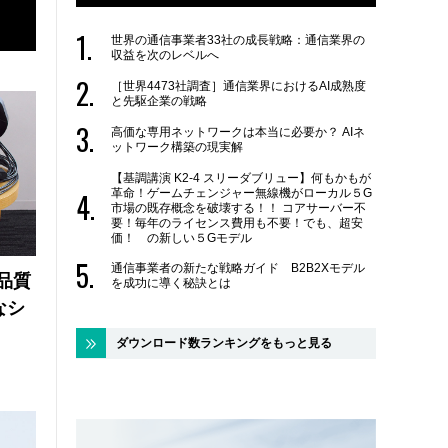
世界の通信事業者33社の成長戦略：通信業界の
収益を次のレベルへ
［世界4473社調査］通信業界におけるAI成熟度
と先駆企業の戦略
高価な専用ネットワークは本当に必要か？ AIネ
ットワーク構築の現実解
【基調講演 K2-4 スリーダブリュー】何もかもが
革命！ゲームチェンジャー無線機がローカル５G
市場の既存概念を破壊する！！ コアサーバー不
要！毎年のライセンス費用も不要！でも、超安
価！ の新しい５Gモデル
通信事業者の新たな戦略ガイド B2B2Xモデル
品質
を成功に導く秘訣とは
なシ
ダウンロード数ランキングをもっと見る