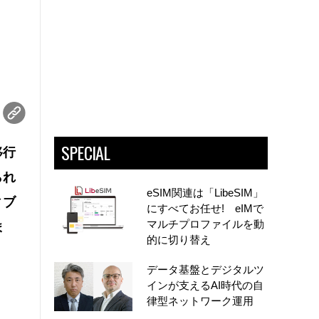
」
SPECIAL
移行
られ
eSIM関連は「LibeSIM」
ィブ
にすべてお任せ! eIMで
マルチプロファイルを動
ま
的に切り替え
データ基盤とデジタルツ
インが支えるAI時代の自
律型ネットワーク運用