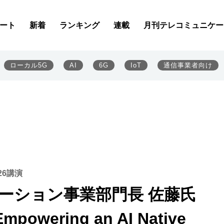
ート
新着
ランキング
連載
月刊テレコミュニケー
ローカル5G
AI
6G
IoT
通信事業者向け
26講演
ューション事業部門長 佐藤氏
Empowering an AI Native