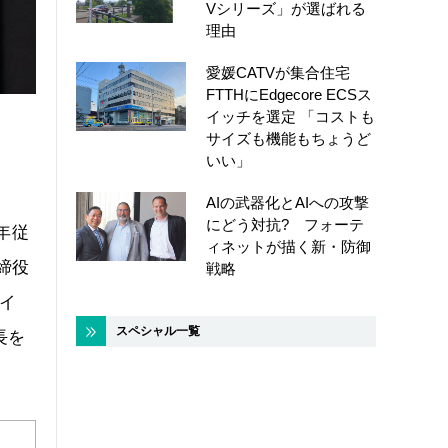
Vシリーズ」が選ばれる
理由
愛媛CATVが集合住宅
FTTHにEdgecore ECSス
イッチを選定 「コストも
サイズも機能もちょうど
いい」
AIの武器化とAIへの攻撃
にどう対抗? フォーテ
年従
ィネットが描く新・防御
締役
戦略
バイ
スペシャル一覧
長を