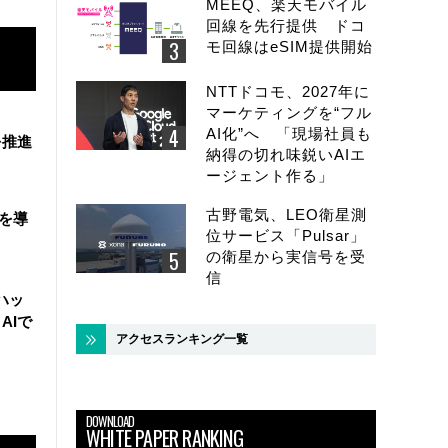
MEEQ、楽天モバイル
回線を先行提供 ドコ
モ回線はeSIM提供開始
NTTドコモ、2027年に
マーケティングを“フル
AI化”へ 「現場社員も
を推進
納得の切れ味鋭いAIエ
ージェント作る」
古野電気、LEO衛星測
盤を導
位サービス「Pulsar」
の衛星から実信号を受
信
ハッ
AIで
アクセスランキング一覧
DOWNLOAD
WHITE PAPER RANKING