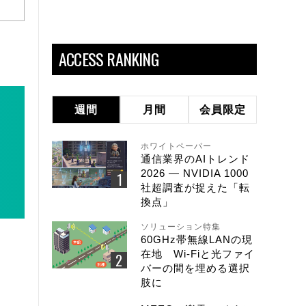
ACCESS RANKING
週間
月間
会員限定
ホワイトペーパー
通信業界のAIトレンド
2026 ― NVIDIA 1000
社超調査が捉えた「転
換点」
ソリューション特集
60GHz帯無線LANの現
在地 Wi-Fiと光ファイ
バーの間を埋める選択
肢に