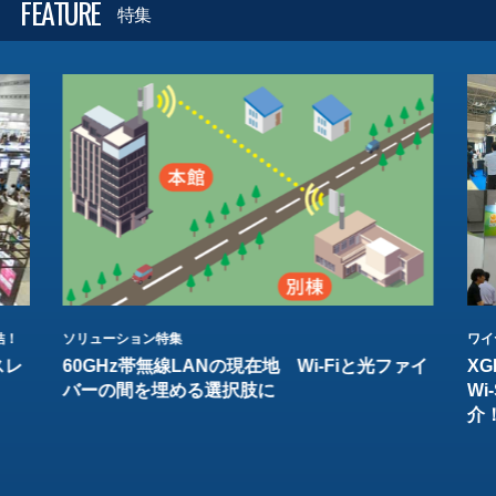
FEATURE
特集
結！
ソリューション特集
ワイ
スレ
60GHz帯無線LANの現在地 Wi-Fiと光ファイ
XG
バーの間を埋める選択肢に
W
介