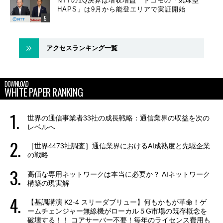
NTTの1Q決算は増収増益 ドコモの「気球型
HAPS」は9月から能登エリアで実証開始
アクセスランキング一覧
DOWNLOAD
WHITE PAPER RANKING
世界の通信事業者33社の成長戦略：通信業界の収益を次の
レベルへ
［世界4473社調査］通信業界におけるAI成熟度と先駆企業
の戦略
高価な専用ネットワークは本当に必要か？ AIネットワーク
構築の現実解
【基調講演 K2-4 スリーダブリュー】何もかもが革命！ゲ
ームチェンジャー無線機がローカル５G市場の既存概念を
破壊する！！ コアサーバー不要！毎年のライセンス費用も