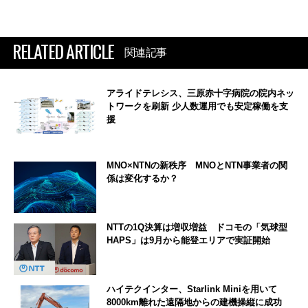
RELATED ARTICLE
関連記事
アライドテレシス、三原赤十字病院の院内ネッ
トワークを刷新 少人数運用でも安定稼働を支
援
MNO×NTNの新秩序 MNOとNTN事業者の関
係は変化するか？
NTTの1Q決算は増収増益 ドコモの「気球型
HAPS」は9月から能登エリアで実証開始
ハイテクインター、Starlink Miniを用いて
8000km離れた遠隔地からの建機操縦に成功