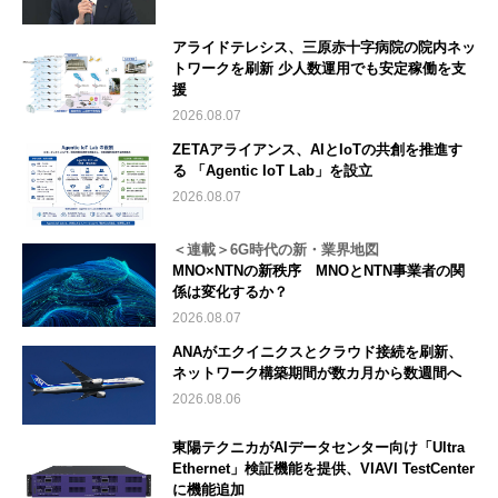
アライドテレシス、三原赤十字病院の院内ネッ
トワークを刷新 少人数運用でも安定稼働を支
援
2026.08.07
ZETAアライアンス、AIとIoTの共創を推進す
る 「Agentic IoT Lab」を設立
2026.08.07
＜連載＞6G時代の新・業界地図
MNO×NTNの新秩序 MNOとNTN事業者の関
係は変化するか？
2026.08.07
ANAがエクイニクスとクラウド接続を刷新、
ネットワーク構築期間が数カ月から数週間へ
2026.08.06
東陽テクニカがAIデータセンター向け「Ultra
Ethernet」検証機能を提供、VIAVI TestCenter
に機能追加