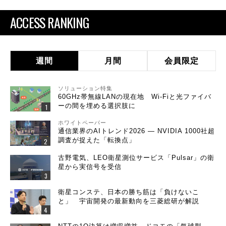
ACCESS RANKING
週間
月間
会員限定
ソリューション特集
60GHz帯無線LANの現在地 Wi-Fiと光ファイバ
ーの間を埋める選択肢に
ホワイトペーパー
通信業界のAIトレンド2026 ― NVIDIA 1000社超
調査が捉えた「転換点」
古野電気、LEO衛星測位サービス「Pulsar」の衛
星から実信号を受信
衛星コンステ、日本の勝ち筋は「負けないこ
と」 宇宙開発の最新動向を三菱総研が解説