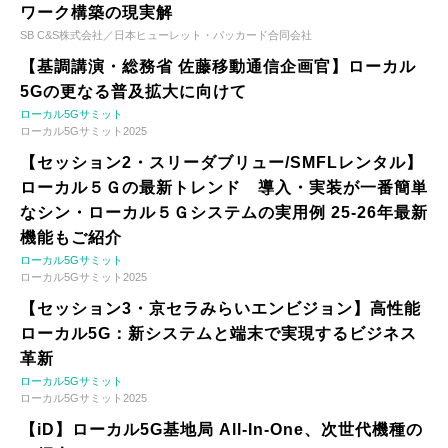
ワーク構築の現実解
SB C&S株式会社／日本ヒューレット・パッカード合同会社
【基調講演・総務省 佐藤移動通信企画官】ローカル
5Gの更なる普及拡大に向けて
ローカル5Gサミット
ローカル5Gサミット2025
【セッション2・スリーダブリュー/SMFLレンタル】
ローカル５Ｇの最新トレンド 導入・実装が一番簡単
なシン・ローカル５Ｇシステムの実用例 25-26年最新
機能もご紹介
ローカル5Gサミット
ローカル5Gサミット2025
【セッション3・京セラみらいエンビジョン】高性能
ローカル5G：新システムと端末で実現するビジネス
革新
ローカル5Gサミット
ローカル5Gサミット2025
【iD】ローカル5G基地局 All-In-One、次世代機種の