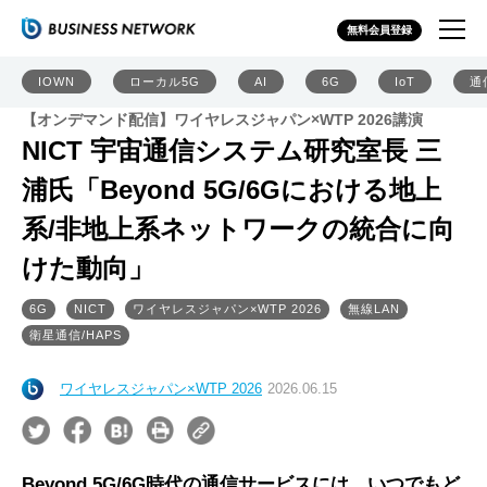
無料会員登録
IOWN
ローカル5G
AI
6G
IoT
通
【オンデマンド配信】ワイヤレスジャパン×WTP 2026講演
NICT 宇宙通信システム研究室長 三
浦氏「Beyond 5G/6Gにおける地上
系/非地上系ネットワークの統合に向
けた動向」
6G
NICT
ワイヤレスジャパン×WTP 2026
無線LAN
衛星通信/HAPS
ワイヤレスジャパン×WTP 2026
2026.06.15
Beyond 5G/6G時代の通信サービスには、いつでもど