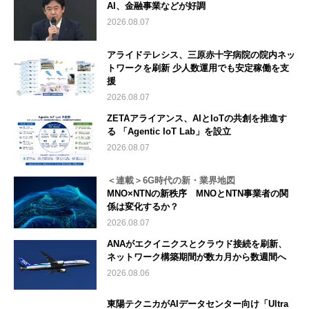
AI、金融事業などが好調
2026.08.07
アライドテレシス、三原赤十字病院の院内ネッ
トワークを刷新 少人数運用でも安定稼働を支
援
2026.08.07
ZETAアライアンス、AIとIoTの共創を推進す
る 「Agentic IoT Lab」を設立
2026.08.07
＜連載＞6G時代の新・業界地図
MNO×NTNの新秩序 MNOとNTN事業者の関
係は変化するか？
2026.08.07
ANAがエクイニクスとクラウド接続を刷新、
ネットワーク構築期間が数カ月から数週間へ
2026.08.06
東陽テクニカがAIデータセンター向け「Ultra