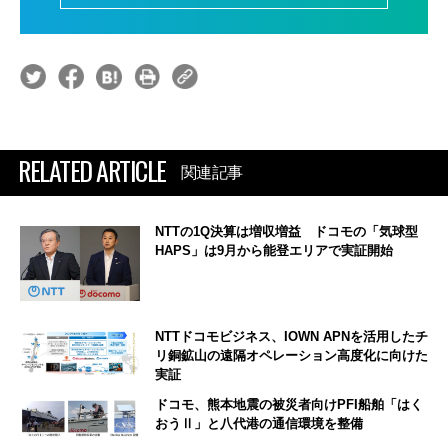
RELATED ARTICLE
関連記事
NTTの1Q決算は増収増益 ドコモの「気球型
HAPS」は9月から能登エリアで実証開始
NTTドコモビジネス、IOWN APNを活用したチ
リ銅鉱山の遠隔オペレーション高度化に向けた
実証
ドコモ、熊本地震の被災者向けPFI船舶「はく
おうⅡ」と八代港の通信環境を整備