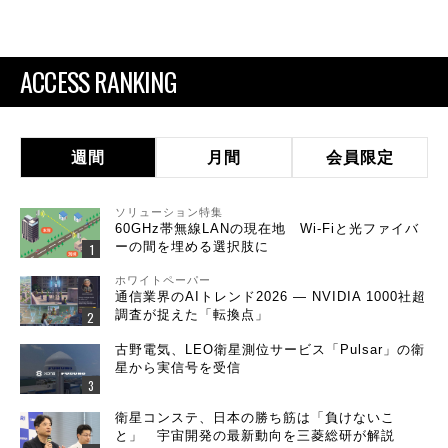
ACCESS RANKING
週間
月間
会員限定
ソリューション特集
60GHz帯無線LANの現在地 Wi-Fiと光ファイバ
ーの間を埋める選択肢に
ホワイトペーパー
通信業界のAIトレンド2026 ― NVIDIA 1000社超
調査が捉えた「転換点」
古野電気、LEO衛星測位サービス「Pulsar」の衛
星から実信号を受信
衛星コンステ、日本の勝ち筋は「負けないこ
と」 宇宙開発の最新動向を三菱総研が解説