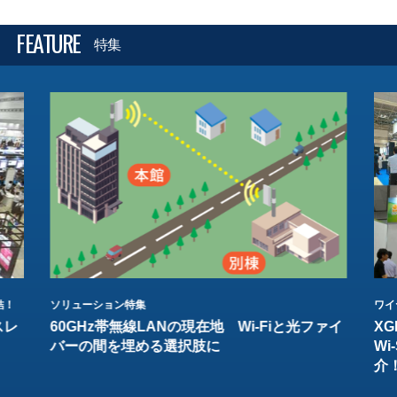
FEATURE
特集
結！
ソリューション特集
ワイ
スレ
60GHz帯無線LANの現在地 Wi-Fiと光ファイ
XG
バーの間を埋める選択肢に
W
介