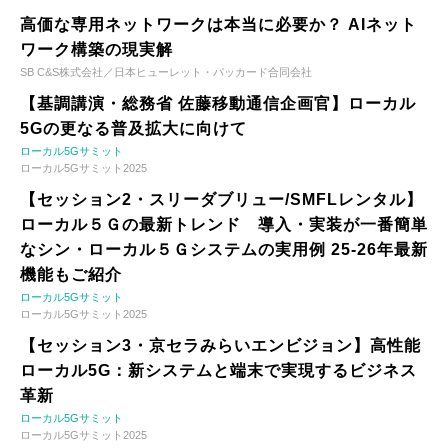
高価な専用ネットワークは本当に必要か？ AIネット
ワーク構築の現実解
SB C&S株式会社／日本ヒューレット・パッカード合同会社
【基調講演・総務省 佐藤移動通信企画官】ローカル
5Gの更なる普及拡大に向けて
ローカル5Gサミット
ローカル5Gサミット2025
【セッション2・スリーダブリュー/SMFLレンタル】
ローカル５Ｇの最新トレンド 導入・実装が一番簡単
なシン・ローカル５Ｇシステムの実用例 25-26年最新
機能もご紹介
ローカル5Gサミット
ローカル5Gサミット2025
【セッション3・京セラみらいエンビジョン】高性能
ローカル5G：新システムと端末で実現するビジネス
革新
ローカル5Gサミット
ローカル5Gサミット2025