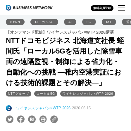
無料会員登録
IOWN
ローカル5G
AI
6G
IoT
通
【オンデマンド配信】ワイヤレスジャパン×WTP 2026講演
NTTドコモビジネス 北海道支社長 蛭
間氏「ローカル5Gを活用した除雪車
両の遠隔監視・制御による省力化・
自動化への挑戦 ―稚内空港実証にお
ける技術的課題とその解決―」
NTTグループ
ローカル5G
ワイヤレスジャパン×WTP 2026
ワイヤレスジャパン×WTP 2026
2026.06.15