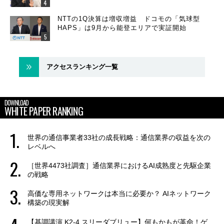
NTTの1Q決算は増収増益 ドコモの「気球型
HAPS」は9月から能登エリアで実証開始
アクセスランキング一覧
DOWNLOAD
WHITE PAPER RANKING
世界の通信事業者33社の成長戦略：通信業界の収益を次の
レベルへ
［世界4473社調査］通信業界におけるAI成熟度と先駆企業
の戦略
高価な専用ネットワークは本当に必要か？ AIネットワーク
構築の現実解
【基調講演 K2-4 スリーダブリュー】何もかもが革命！ゲ