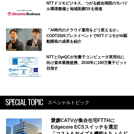
NTTドコモビジネス、つがる総合病院のモバイ
ル環境整備と地域医療DXを推進
「AI時代のクラウド運用をどう変えるか」
CODT2026プレスイベントでNTTドコモがAI駆
動開発の成果を紹介
NTTとOptQCが光量子コンピュータ実用化に
向け資本業務提携、2030年に100万量子ビット
目指す
SPECIAL TOPIC
スペシャルトピック
愛媛CATVが集合住宅FTTHに
Edgecore ECSスイッチを選定
「コストもサイズも機能もちょうど