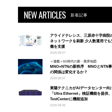
NEW ARTICLES
新着記事
アライドテレシス、三原赤十字病院
ネットワークを刷新 少人数運用でも
働を支援
2026.08.07
＜連載＞6G時代の新・業界地図
MNO×NTNの新秩序 MNOとNTN
の関係は変化するか？
2026.08.07
東陽テクニカがAIデータセンター向
「Ultra Ethernet」検証機能を提供、V
TestCenterに機能追加
2026.08.06