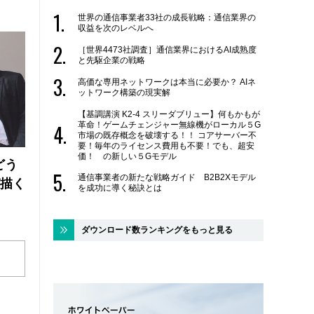
世界の通信事業者33社の成長戦略：通信業界の
収益を次のレベルへ
［世界4473社調査］通信業界におけるAI成熟度
と先駆企業の戦略
高価な専用ネットワークは本当に必要か？ AIネ
ットワーク構築の現実解
【基調講演 K2-4 スリーダブリュー】何もかもが
革命！ゲームチェンジャー無線機がローカル５G
市場の既存概念を破壊する！！ コアサーバー不
要！毎年のライセンス費用も不要！でも、超安
価！ の新しい５Gモデル
どう
通信事業者の新たな戦略ガイド B2B2Xモデル
が描く
を成功に導く秘訣とは
ダウンロード数ランキングをもっと見る