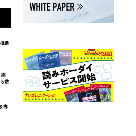
を推進
を刷
ら数
を導