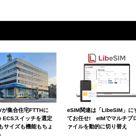
Vが集合住宅FTTHに
eSIM関連は「LibeSIM」
ore ECSスイッチを選定
てお任せ! eIMでマルチプ
もサイズも機能もちょ
ァイルを動的に切り替え
」