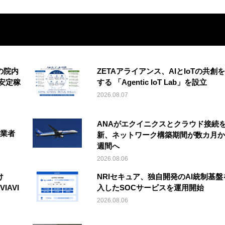
の院内
ZETAアライアンス、AIとIoTの共創
安定稼
する 「Agentic IoT Lab」を設立
2026.08.07
ANAがエクイニクスとクラウド接続
事業者
新、ネットワーク構築期間が数カ月か
週間へ
2026.08.06
け
NRIセキュア、独自開発のAI統制基盤
IAVI
入したSOCサービスを運用開始
2026.08.06