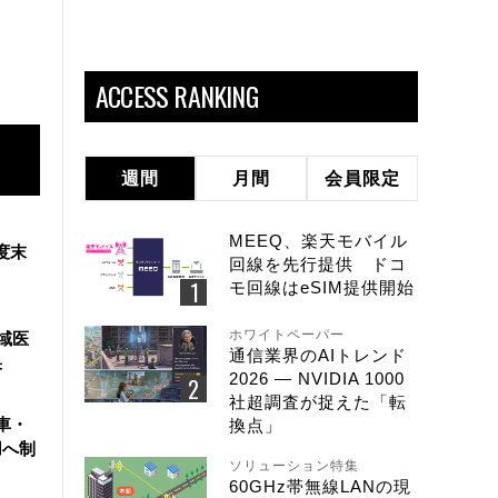
ACCESS RANKING
週間
月間
会員限定
MEEQ、楽天モバイル
度末
回線を先行提供 ドコ
モ回線はeSIM提供開始
ホワイトペーパー
域医
通信業界のAIトレンド
果
2026 ― NVIDIA 1000
社超調査が捉えた「転
車・
換点」
用へ制
ソリューション特集
60GHz帯無線LANの現