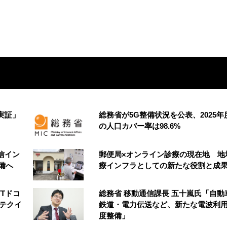
実証」
総務省が5G整備状況を公表、2025年
の人口カバー率は98.6%
信イン
郵便局×オンライン診療の現在地 地
整備へ
療インフラとしての新たな役割と成
TTドコ
総務省 移動通信課長 五十嵐氏「自動
イテクイ
鉄道・電力伝送など、新たな電波利
度整備」