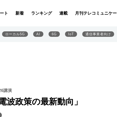
ート
新着
ランキング
連載
月刊テレコミュニケー
ローカル5G
AI
6G
IoT
通信事業者向け
26講演
「電波政策の最新動向」