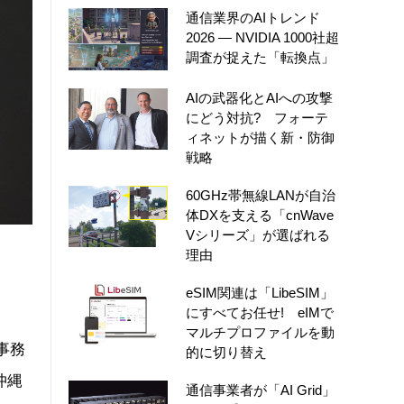
通信業界のAIトレンド
2026 ― NVIDIA 1000社超
調査が捉えた「転換点」
AIの武器化とAIへの攻撃
にどう対抗? フォーテ
ィネットが描く新・防御
戦略
60GHz帯無線LANが自治
体DXを支える「cnWave
Vシリーズ」が選ばれる
理由
eSIM関連は「LibeSIM」
にすべてお任せ! eIMで
マルチプロファイルを動
事務
的に切り替え
沖縄
通信事業者が「AI Grid」