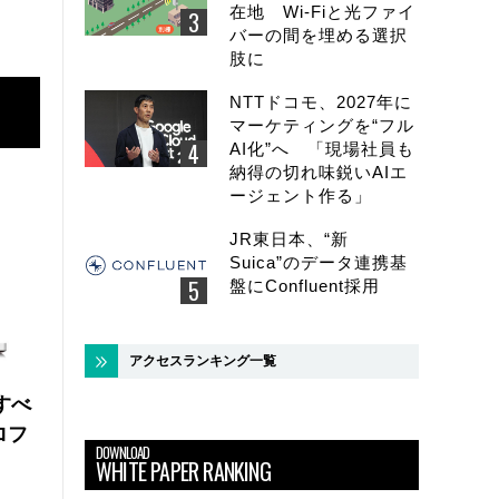
在地 Wi-Fiと光ファイ
バーの間を埋める選択
肢に
NTTドコモ、2027年に
マーケティングを“フル
AI化”へ 「現場社員も
納得の切れ味鋭いAIエ
ージェント作る」
JR東日本、“新
Suica”のデータ連携基
盤にConfluent採用
アクセスランキング一覧
にすべ
ロフ
DOWNLOAD
WHITE PAPER RANKING