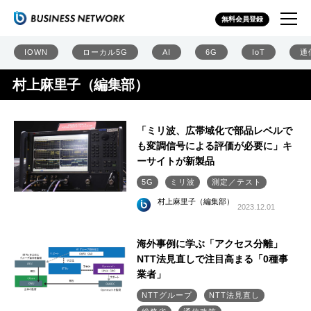
無料会員登録
IOWN
ローカル5G
AI
6G
IoT
通
村上麻里子（編集部）
「ミリ波、広帯域化で部品レベルで
も変調信号による評価が必要に」キ
ーサイトが新製品
5G
ミリ波
測定／テスト
村上麻里子（編集部）
2023.12.01
海外事例に学ぶ「アクセス分離」
NTT法見直しで注目高まる「0種事
業者」
NTTグループ
NTT法見直し