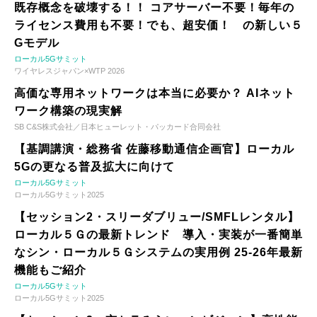
既存概念を破壊する！！ コアサーバー不要！毎年の
ライセンス費用も不要！でも、超安価！ の新しい５
Gモデル
ローカル5Gサミット
ワイヤレスジャパン×WTP 2026
高価な専用ネットワークは本当に必要か？ AIネット
ワーク構築の現実解
SB C&S株式会社／日本ヒューレット・パッカード合同会社
【基調講演・総務省 佐藤移動通信企画官】ローカル
5Gの更なる普及拡大に向けて
ローカル5Gサミット
ローカル5Gサミット2025
【セッション2・スリーダブリュー/SMFLレンタル】
ローカル５Ｇの最新トレンド 導入・実装が一番簡単
なシン・ローカル５Ｇシステムの実用例 25-26年最新
機能もご紹介
ローカル5Gサミット
ローカル5Gサミット2025