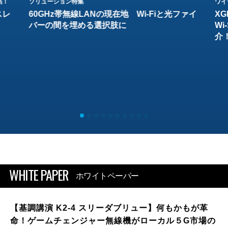
結！
ソリューション特集
ワイ
スレ
60GHz帯無線LANの現在地 Wi-Fiと光ファイ
XG
バーの間を埋める選択肢に
W
介
WHITE PAPER
ホワイトペーパー
【基調講演 K2-4 スリーダブリュー】何もかもが革
命！ゲームチェンジャー無線機がローカル５G市場の