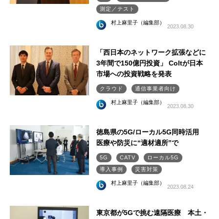
測定／テスト
村上麻里子（編集部）
2023.08.30
「西日本のネットワーク拡張などに
3年間で150億円投資」 Coltが日本
市場への投資戦略を発表
クラウド
通信事業者向け
村上麻里子（編集部）
2023.08.30
徳島県の5G/ローカル5G同時活用
医療や防災に“適材適所”で
5G
CATV
ローカル5G
導入事例
災害対策
村上麻里子（編集部）
2023.08.24
東京都が5Gで挑む遠隔医療 本土・