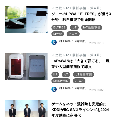
＜連載＞IoT最新事情（第4回）
ソニーのLPWA「ELTRES」が狙う3
分野 独自機能で用途開拓
ELTRES
IoT
IoT最新事情
LPWA
ソニー
村上麻里子（編集部）
2023.10.10
＜連載＞IoT最新事情（第3回）
LoRaWANは「大きく育てる」 農
業や大型商業施設で導入
IIJ
IoT
IoT最新事情
LoRaWAN
LPWA
村上麻里子（編集部）
2023.10.02
ゲームをネット混雑時も安定的に
KDDIが5G SAスライシングを2024
年度以降に商用化