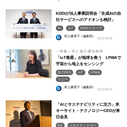
KDDIが法人事業説明会「生成AIの自
社サービスへのアドオンも検討」
AI
IoT
KDDIグループ
村上麻里子（編集部）
2023.09.05
＜特集＞空と海の通信戦争
「IoT衛星」が地球を救う LPWAで
宇宙から地上をセンシング
ELTRES
IoT
LPWA
ソニー
村上麻里子（編集部）
2023.09.04
「AIとサステナビリティに注力」米
キーサイト・テクノロジーCEOが来
日会見
5G
コネクテッドカー