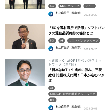
5G
KDDIグループ
ソニー
村上麻里子（編集部）
2023.09.20
「5Gを適材適所で活用」ソフトバン
クの通信品質維持の秘訣とは
5G
AI
ソフトバンクグループ
村上麻里子（編集部）
2023.09.20
＜連載＞ChatGPT時代の通信ネッ
トワーク（第2回）
「日本はIoT＋生成AIに強み」三菱
総研 比屋根氏に聞く日本が進むべき
道
AI
ChatGPT時代の通信ネットワーク
IoT
村上麻里子（編集部）
2023.09.08