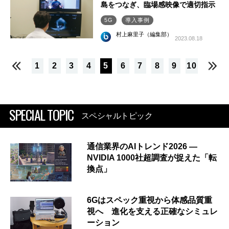
島をつなぎ、臨場感映像で適切指示
5G
導入事例
村上麻里子（編集部）
2023.08.18
1
2
3
4
5
6
7
8
9
10
SPECIAL TOPIC
スペシャルトピック
通信業界のAIトレンド2026 ―
NVIDIA 1000社超調査が捉えた「転
換点」
6Gはスペック重視から体感品質重
視へ 進化を支える正確なシミュレ
ーション