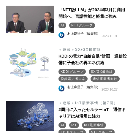
「NTT版LLM」が2024年3月に商用
開始へ、言語性能と軽量に強み
AI
NTTグループ
村上麻里子（編集部）
2023.11.01
＜連載＞SX/GX最前線
KDDIの電力“自給自足”計画 通信設
備に子会社の再エネ供給
KDDIグループ
SX/GX最前線
脱炭素／省エネ
通信事業者向け
村上麻里子（編集部）
2023.10.27
＜連載＞IoT最新事情（第7回）
2周目に入ったセルラーIoT 通信キ
ャリアはAI活用に注力
AI
IoT
IoT最新事情
KDDIグループ
NTTグループ