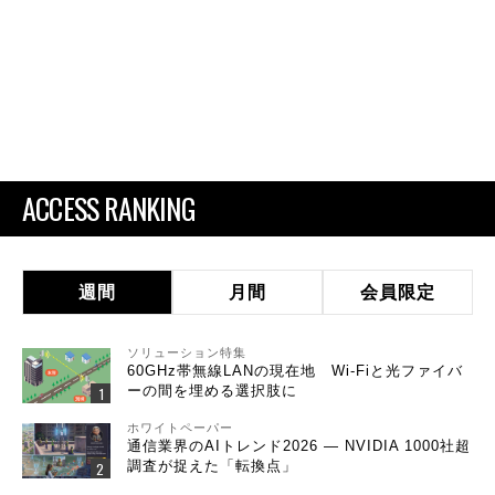
ACCESS RANKING
週間
月間
会員限定
ソリューション特集
60GHz帯無線LANの現在地 Wi-Fiと光ファイバ
ーの間を埋める選択肢に
ホワイトペーパー
通信業界のAIトレンド2026 ― NVIDIA 1000社超
調査が捉えた「転換点」