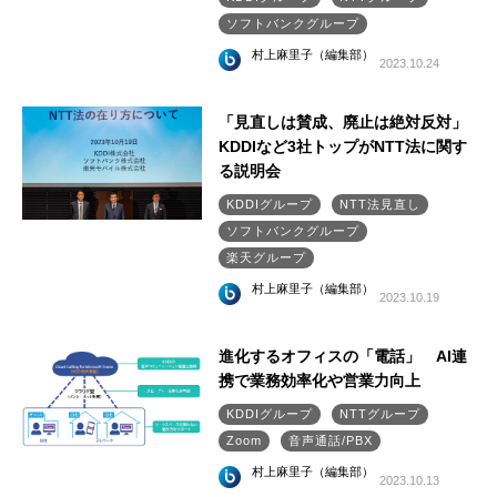
ソフトバンクグループ
村上麻里子（編集部）
2023.10.24
「見直しは賛成、廃止は絶対反対」
KDDIなど3社トップがNTT法に関す
る説明会
KDDIグループ
NTT法見直し
ソフトバンクグループ
楽天グループ
村上麻里子（編集部）
2023.10.19
進化するオフィスの「電話」 AI連
携で業務効率化や営業力向上
KDDIグループ
NTTグループ
Zoom
音声通話/PBX
村上麻里子（編集部）
2023.10.13