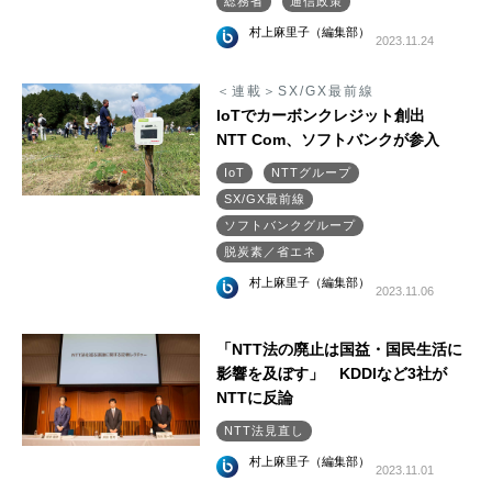
総務省
通信政策
村上麻里子（編集部）
2023.11.24
＜連載＞SX/GX最前線
IoTでカーボンクレジット創出
NTT Com、ソフトバンクが参入
IoT
NTTグループ
SX/GX最前線
ソフトバンクグループ
脱炭素／省エネ
村上麻里子（編集部）
2023.11.06
「NTT法の廃止は国益・国民生活に
影響を及ぼす」 KDDIなど3社が
NTTに反論
NTT法見直し
村上麻里子（編集部）
2023.11.01