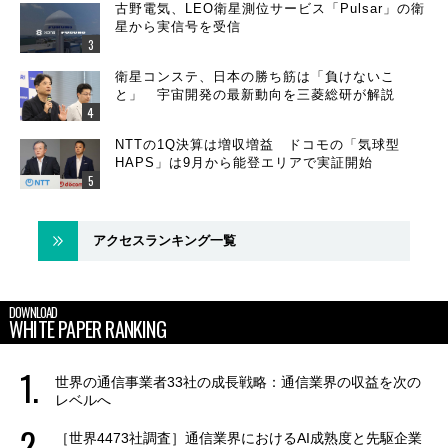
古野電気、LEO衛星測位サービス「Pulsar」の衛
星から実信号を受信
衛星コンステ、日本の勝ち筋は「負けないこ
と」 宇宙開発の最新動向を三菱総研が解説
NTTの1Q決算は増収増益 ドコモの「気球型
HAPS」は9月から能登エリアで実証開始
アクセスランキング一覧
DOWNLOAD
WHITE PAPER RANKING
世界の通信事業者33社の成長戦略：通信業界の収益を次の
レベルへ
［世界4473社調査］通信業界におけるAI成熟度と先駆企業