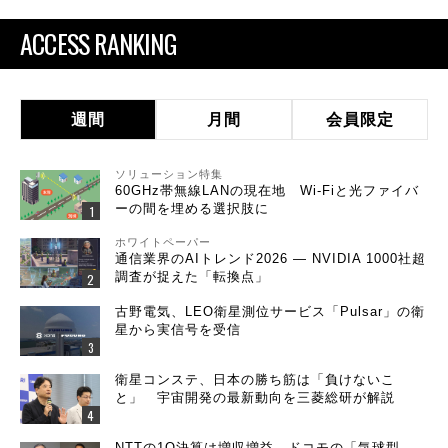
ACCESS RANKING
週間
月間
会員限定
ソリューション特集
60GHz帯無線LANの現在地 Wi-Fiと光ファイバ
ーの間を埋める選択肢に
ホワイトペーパー
通信業界のAIトレンド2026 ― NVIDIA 1000社超
調査が捉えた「転換点」
古野電気、LEO衛星測位サービス「Pulsar」の衛
星から実信号を受信
衛星コンステ、日本の勝ち筋は「負けないこ
と」 宇宙開発の最新動向を三菱総研が解説
NTTの1Q決算は増収増益 ドコモの「気球型