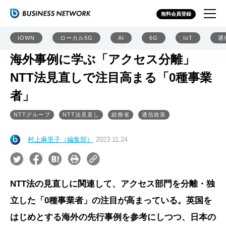
無料会員登録
IOWN
ローカル5G
AI
6G
IoT
通
海外事例に学ぶ「アクセス分離」
NTT法見直しで注目高まる「0種事業
者」
NTTグループ
NTT法見直し
総務省
通信政策
村上麻里子（編集部）
2023.11.24
NTT法の見直しに関連して、アクセス部門を分離・独
立した「0種事業者」の注目が高まっている。英国を
はじめとする海外の先行事例を参考にしつつ、日本の