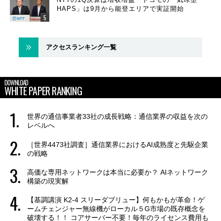
HAPS」は9月から能登エリアで実証開始
アクセスランキング一覧
DOWNLOAD
WHITE PAPER RANKING
世界の通信事業者33社の成長戦略：通信業界の収益を次の
レベルへ
［世界4473社調査］通信業界におけるAI成熟度と先駆企業
の戦略
高価な専用ネットワークは本当に必要か？ AIネットワーク
構築の現実解
【基調講演 K2-4 スリーダブリュー】何もかもが革命！ゲ
ームチェンジャー無線機がローカル５G市場の既存概念を
破壊する！！ コアサーバー不要！毎年のライセンス費用も