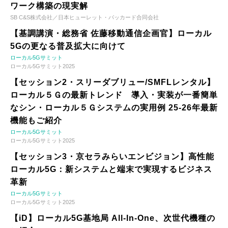
ワーク構築の現実解
SB C&S株式会社／日本ヒューレット・パッカード合同会社
【基調講演・総務省 佐藤移動通信企画官】ローカル
5Gの更なる普及拡大に向けて
ローカル5Gサミット
ローカル5Gサミット2025
【セッション2・スリーダブリュー/SMFLレンタル】
ローカル５Ｇの最新トレンド 導入・実装が一番簡単
なシン・ローカル５Ｇシステムの実用例 25-26年最新
機能もご紹介
ローカル5Gサミット
ローカル5Gサミット2025
【セッション3・京セラみらいエンビジョン】高性能
ローカル5G：新システムと端末で実現するビジネス
革新
ローカル5Gサミット
ローカル5Gサミット2025
【iD】ローカル5G基地局 All-In-One、次世代機種の