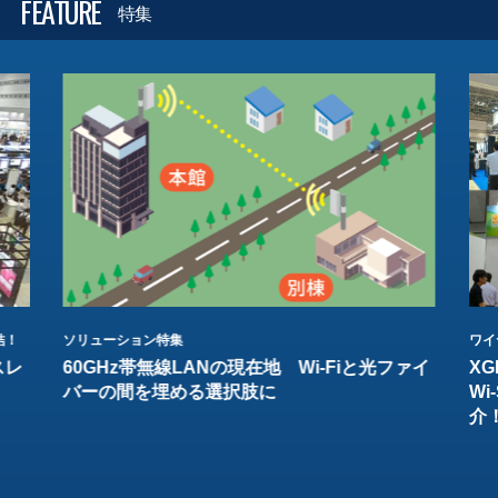
FEATURE
特集
結！
ソリューション特集
ワイ
スレ
60GHz帯無線LANの現在地 Wi-Fiと光ファイ
XG
バーの間を埋める選択肢に
W
介