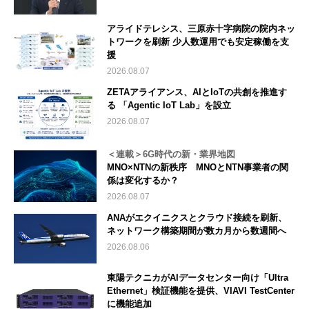
アライドテレシス、三原赤十字病院の院内ネッ
トワークを刷新 少人数運用でも安定稼働を支
援
2026.08.07
ZETAアライアンス、AIとIoTの共創を推進す
る 「Agentic IoT Lab」を設立
2026.08.07
＜連載＞6G時代の新・業界地図
MNO×NTNの新秩序 MNOとNTN事業者の関
係は変化するか？
2026.08.07
ANAがエクイニクスとクラウド接続を刷新、
ネットワーク構築期間が数カ月から数週間へ
2026.08.06
東陽テクニカがAIデータセンター向け「Ultra
Ethernet」検証機能を提供、VIAVI TestCenter
に機能追加