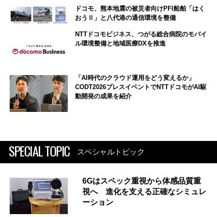
ドコモ、熊本地震の被災者向けPFI船舶「はく
おうⅡ」と八代港の通信環境を整備
NTTドコモビジネス、つがる総合病院のモバイ
ル環境整備と地域医療DXを推進
「AI時代のクラウド運用をどう変えるか」
CODT2026プレスイベントでNTTドコモがAI駆
動開発の成果を紹介
SPECIAL TOPIC
スペシャルトピック
6Gはスペック重視から体感品質重
視へ 進化を支える正確なシミュレ
ーション