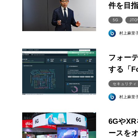
件を目指
5G
JT
村上麻里
フォー
する「Fo
セキュリティ
村上麻里
6GやX
ースを