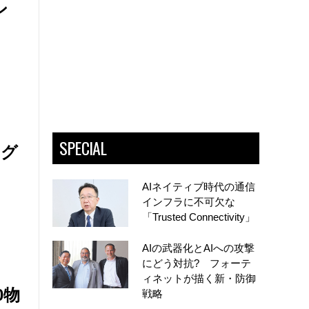
ン
SPECIAL
ング
AIネイティブ時代の通信
インフラに不可欠な
「Trusted Connectivity」
AIの武器化とAIへの攻撃
にどう対抗? フォーテ
ィネットが描く新・防御
0物
戦略