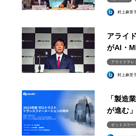
村上麻里
アライド
がAI・
アライドテレ
村上麻里
「製造
が進む
ゼットスケー