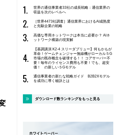
世界の通信事業者33社の成長戦略：通信業界の
収益を次のレベルへ
［世界4473社調査］通信業界におけるAI成熟度
と先駆企業の戦略
高価な専用ネットワークは本当に必要か？ AIネ
ットワーク構築の現実解
【基調講演 K2-4 スリーダブリュー】何もかもが
革命！ゲームチェンジャー無線機がローカル５G
市場の既存概念を破壊する！！ コアサーバー不
要！毎年のライセンス費用も不要！でも、超安
価！ の新しい５Gモデル
通信事業者の新たな戦略ガイド B2B2Xモデル
を成功に導く秘訣とは
ダウンロード数ランキングをもっと見る
変