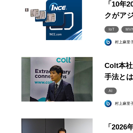
「10年
クがアジ
IoT
MV
村上麻里
Colt
手法と
AI
村上麻里
「202