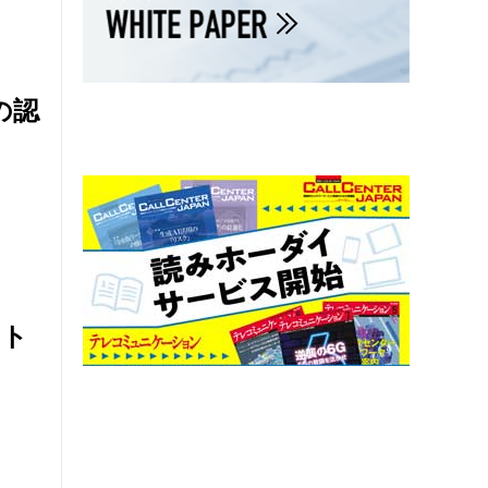
の認
ート