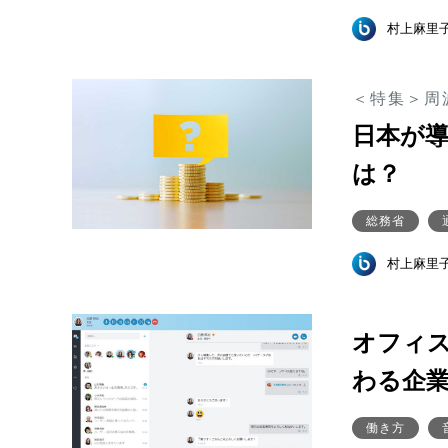
村上麻里
＜特集＞周
日本が
は？
総務省
村上麻里
オフィ
わる企
働き方