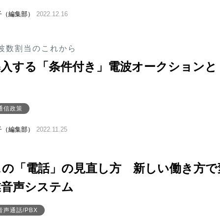
子（編集部）
2022.12.16
波数割当のこれから
導入する「条件付き」電波オークションと
通信政策
子（編集部）
2022.11.25
スの「電話」の見直し方 新しい働き方で
業音声システム
音声通話/PBX