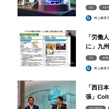
6G
AR/
村上麻里
「労働
に」九
5G
総務
村上麻里
「西日
張」Col
SD-WAN