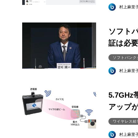
村上麻里
ソフトバ
証は必
ソフトバンク
村上麻里
5.7G
アップ
ワイヤレス給
村上麻里