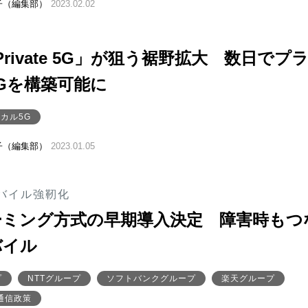
子（編集部）
2023.02.02
Private 5G」が狙う裾野拡大 数日でプ
Gを構築可能に
カル5G
子（編集部）
2023.01.05
バイル強靭化
ーミング方式の早期導入決定 障害時もつ
バイル
プ
NTTグループ
ソフトバンクグループ
楽天グループ
通信政策