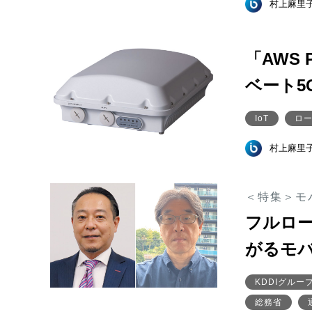
村上麻里
「AWS 
ベート5
IoT
ロー
村上麻里
＜特集＞モ
フルロ
がるモ
KDDIグルー
総務省