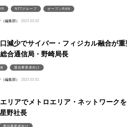
VR
NTTグループ
オープンRAN
子（編集部）
2023.03.02
人口減少でサイバー・フィジカル融合が重
州総合通信局・野崎局長
省
通信事業者向け
子（編集部）
2023.03.01
本エリアでメトロエリア・ネットワークを
t星野社長
通信事業者向け