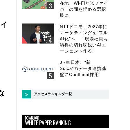
在地 Wi-Fiと光ファイ
バーの間を埋める選択
肢に
ライ
NTTドコモ、2027年に
マーケティングを“フル
AI化”へ 「現場社員も
納得の切れ味鋭いAIエ
ージェント作る」
JR東日本、“新
Suica”のデータ連携基
盤にConfluent採用
な
アクセスランキング一覧
DOWNLOAD
WHITE PAPER RANKING