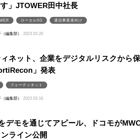
す」JTOWER田中社長
OWER
ローカル5G
通信事業者向け
子（編集部）
2023.03.20
ティネット、企業をデジタルリスクから
rtiRecon」発表
フォーティネット
子（編集部）
2023.03.16
Rをデモを通じてアピール、ドコモがMW
オンライン公開