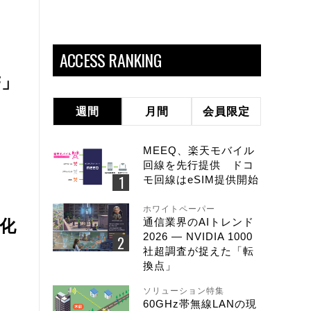
ACCESS RANKING
F」
週間
月間
会員限定
MEEQ、楽天モバイル
回線を先行提供 ドコ
モ回線はeSIM提供開始
ホワイトペーパー
通信業界のAIトレンド
化
2026 ― NVIDIA 1000
社超調査が捉えた「転
換点」
ソリューション特集
60GHz帯無線LANの現