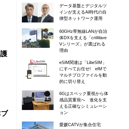
データ基盤とデジタルツ
インが支えるAI時代の自
律型ネットワーク運用
60GHz帯無線LANが自治
体DXを支える「cnWave
Vシリーズ」が選ばれる
理由
保護
eSIM関連は「LibeSIM」
にすべてお任せ! eIMで
マルチプロファイルを動
的に切り替え
6Gはスペック重視から体
感品質重視へ 進化を支
える正確なシミュレーシ
Cブ
ョン
愛媛CATVが集合住宅