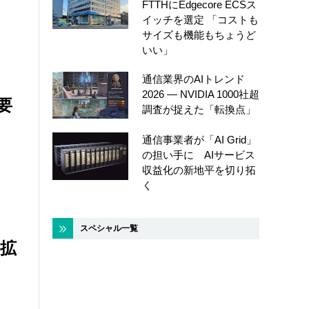
FTTHにEdgecore ECSス
イッチを選定 「コストも
サイズも機能もちょうど
いい」
通信業界のAIトレンド
2026 ― NVIDIA 1000社超
要
調査が捉えた「転換点」
通信事業者が「AI Grid」
の担い手に AIサービス
収益化の新地平を切り拓
く
スペシャル一覧
拡