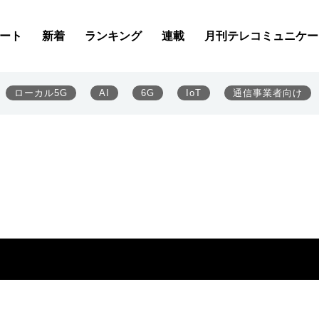
ート
新着
ランキング
連載
月刊テレコミュニケー
ローカル5G
AI
6G
IoT
通信事業者向け