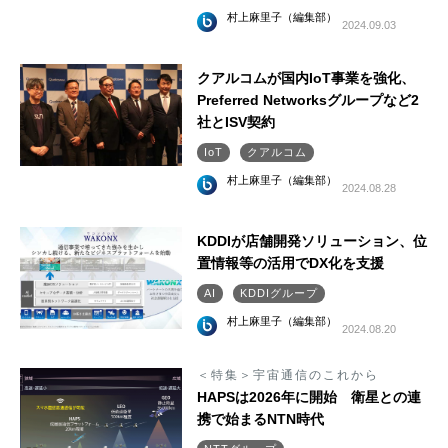
村上麻里子（編集部）
2024.09.03
クアルコムが国内IoT事業を強化、
Preferred Networksグループなど2
社とISV契約
IoT
クアルコム
村上麻里子（編集部）
2024.08.28
KDDIが店舗開発ソリューション、位
置情報等の活用でDX化を支援
AI
KDDIグループ
村上麻里子（編集部）
2024.08.20
＜特集＞宇宙通信のこれから
HAPSは2026年に開始 衛星との連
携で始まるNTN時代