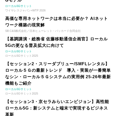
Gモデル
ローカル5Gサミット
ワイヤレスジャパン×WTP 2026
高価な専用ネットワークは本当に必要か？ AIネット
ワーク構築の現実解
SB C&S株式会社／日本ヒューレット・パッカード合同会社
【基調講演・総務省 佐藤移動通信企画官】ローカル
5Gの更なる普及拡大に向けて
ローカル5Gサミット
ローカル5Gサミット2025
【セッション2・スリーダブリュー/SMFLレンタル】
ローカル５Ｇの最新トレンド 導入・実装が一番簡単
なシン・ローカル５Ｇシステムの実用例 25-26年最新
機能もご紹介
ローカル5Gサミット
ローカル5Gサミット2025
【セッション3・京セラみらいエンビジョン】高性能
ローカル5G：新システムと端末で実現するビジネス
革新