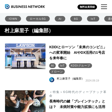
無料会員登録
IOWN
ローカル5G
AI
6G
IoT
通
村上麻里子（編集部）
KDDIとローソン「未来のコンビニ」
への変革開始 AIやDX活用の1号店
を来年春に
AI
IoT
KDDIグループ
ドローン
村上麻里子（編集部）
2024.09.19
＜特集＞6G時代のディープテック革
命
長寿時代の鍵「ブレインテック」と
は？ 未病対策や能力拡張にも活用