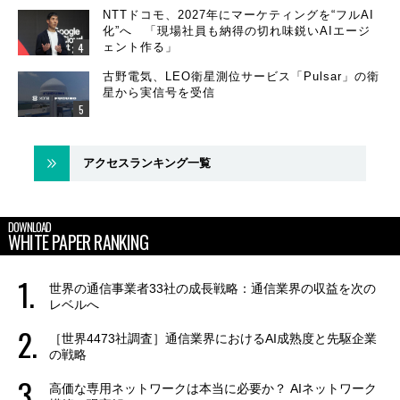
NTTドコモ、2027年にマーケティングを“フルAI
化”へ 「現場社員も納得の切れ味鋭いAIエージ
ェント作る」
古野電気、LEO衛星測位サービス「Pulsar」の衛
星から実信号を受信
アクセスランキング一覧
DOWNLOAD
WHITE PAPER RANKING
世界の通信事業者33社の成長戦略：通信業界の収益を次の
レベルへ
［世界4473社調査］通信業界におけるAI成熟度と先駆企業
の戦略
高価な専用ネットワークは本当に必要か？ AIネットワーク