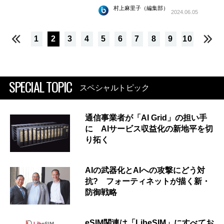
村上麻里子（編集部）
2024.06.05
1
2
3
4
5
6
7
8
9
10
SPECIAL TOPIC
スペシャルトピック
通信事業者が「AI Grid」の担い手
に AIサービス収益化の新地平を切
り拓く
AIの武器化とAIへの攻撃にどう対
抗? フォーティネットが描く新・
防御戦略
eSIM関連は「LibeSIM」にすべてお