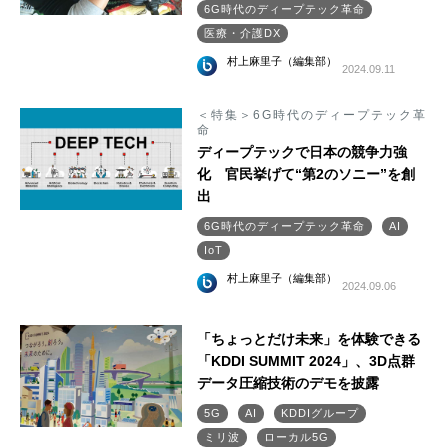
6G時代のディープテック革命
医療・介護DX
村上麻里子（編集部）
2024.09.11
＜特集＞6G時代のディープテック革
命
ディープテックで日本の競争力強
化 官民挙げて“第2のソニー”を創
出
6G時代のディープテック革命
AI
IoT
村上麻里子（編集部）
2024.09.06
「ちょっとだけ未来」を体験できる
「KDDI SUMMIT 2024」、3D点群
データ圧縮技術のデモを披露
5G
AI
KDDIグループ
ミリ波
ローカル5G