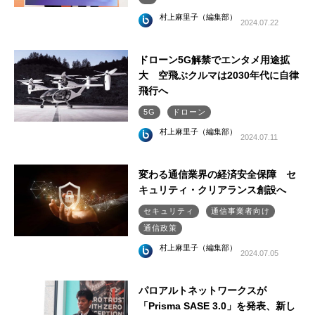
村上麻里子（編集部）
2024.07.22
ドローン5G解禁でエンタメ用途拡
大 空飛ぶクルマは2030年代に自律
飛行へ
5G
ドローン
村上麻里子（編集部）
2024.07.11
変わる通信業界の経済安全保障 セ
キュリティ・クリアランス創設へ
セキュリティ
通信事業者向け
通信政策
村上麻里子（編集部）
2024.07.05
パロアルトネットワークスが
「Prisma SASE 3.0」を発表、新し