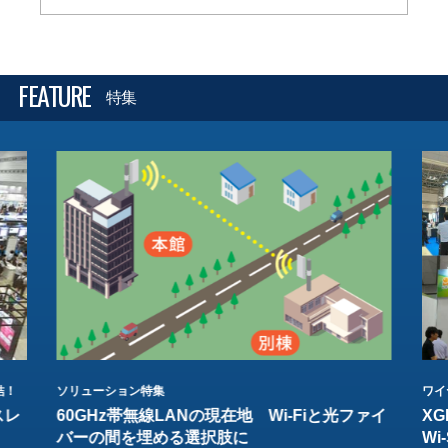
FEATURE
特集
結！
ソリューション特集
ワイ
スレ
60GHz帯無線LANの現在地 Wi-Fiと光ファイ
XG
バーの間を埋める選択肢に
W