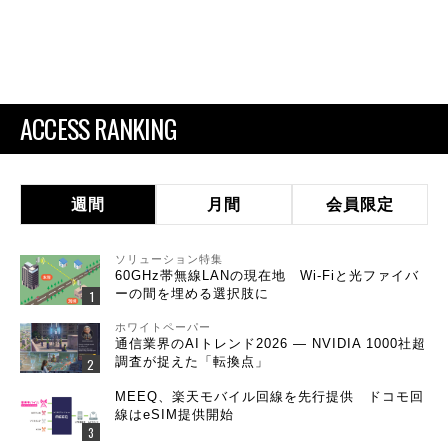
ACCESS RANKING
週間
月間
会員限定
ソリューション特集
60GHz帯無線LANの現在地 Wi-Fiと光ファイバ
ーの間を埋める選択肢に
ホワイトペーパー
通信業界のAIトレンド2026 ― NVIDIA 1000社超
調査が捉えた「転換点」
MEEQ、楽天モバイル回線を先行提供 ドコモ回
線はeSIM提供開始