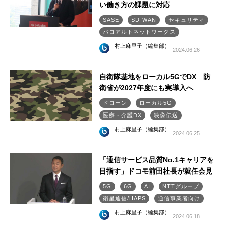
い働き方の課題に対応
SASE
SD-WAN
セキュリティ
パロアルトネットワークス
村上麻里子（編集部）
2024.06.26
自衛隊基地をローカル5GでDX 防
衛省が2027年度にも実導入へ
ドローン
ローカル5G
医療・介護DX
映像伝送
村上麻里子（編集部）
2024.06.25
「通信サービス品質No.1キャリアを
目指す」ドコモ前田社長が就任会見
5G
6G
AI
NTTグループ
衛星通信/HAPS
通信事業者向け
村上麻里子（編集部）
2024.06.18