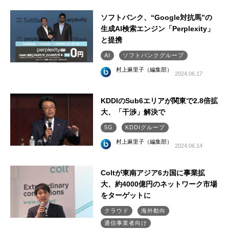
ソフトバンク、“Google対抗馬”の
生成AI検索エンジン「Perplexity」
と提携
AI
ソフトバンクグループ
村上麻里子（編集部）
2024.06.17
KDDIのSub6エリアが関東で2.8倍拡
大、「干渉」解決で
5G
KDDIグループ
村上麻里子（編集部）
2024.06.14
Coltが東南アジア6カ国に事業拡
大、約4000億円のネットワーク市場
をターゲットに
クラウド
海外動向
通信事業者向け