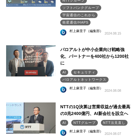
NTTグループ
ソフトバンクグループ
宇宙通信のこれから
衛星通信/HAPS
村上麻里子（編集部）
2024.08.15
パロアルトが中小企業向け戦略強
化、パートナーを400社から1200社
に
AI
セキュリティ
パロアルトネットワークス
村上麻里子（編集部）
2024.08.08
NTTの1Q決算は営業収益が過去最高
の3兆2400億円、AI新会社を設立へ
AI
NTTグループ
NTT法見直し
村上麻里子（編集部）
2024.08.07