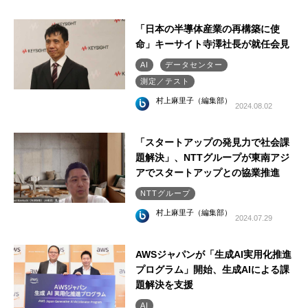
「日本の半導体産業の再構築に使
命」キーサイト寺澤社長が就任会見
AI
データセンター
測定／テスト
村上麻里子（編集部）
2024.08.02
「スタートアップの発見力で社会課
題解決」、NTTグループが東南アジ
アでスタートアップとの協業推進
NTTグループ
村上麻里子（編集部）
2024.07.29
AWSジャパンが「生成AI実用化推進
プログラム」開始、生成AIによる課
題解決を支援
AI