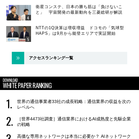
衛星コンステ、日本の勝ち筋は「負けないこ
と」 宇宙開発の最新動向を三菱総研が解説
NTTの1Q決算は増収増益 ドコモの「気球型
HAPS」は9月から能登エリアで実証開始
アクセスランキング一覧
DOWNLOAD
WHITE PAPER RANKING
世界の通信事業者33社の成長戦略：通信業界の収益を次の
レベルへ
［世界4473社調査］通信業界におけるAI成熟度と先駆企業
の戦略
高価な専用ネットワークは本当に必要か？ AIネットワーク