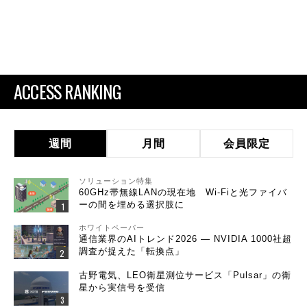
ACCESS RANKING
週間
月間
会員限定
ソリューション特集
60GHz帯無線LANの現在地 Wi-Fiと光ファイバ
ーの間を埋める選択肢に
ホワイトペーパー
通信業界のAIトレンド2026 ― NVIDIA 1000社超
調査が捉えた「転換点」
古野電気、LEO衛星測位サービス「Pulsar」の衛
星から実信号を受信