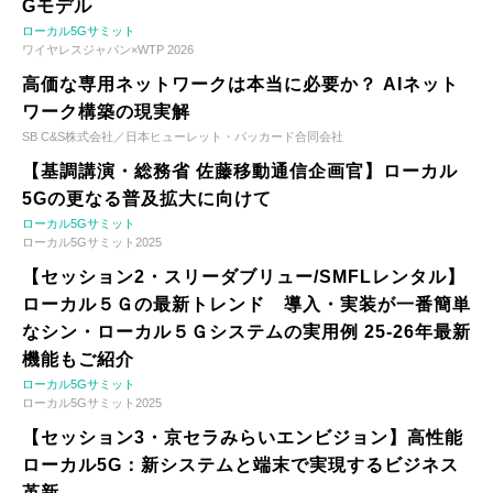
Gモデル
ローカル5Gサミット
ワイヤレスジャパン×WTP 2026
高価な専用ネットワークは本当に必要か？ AIネット
ワーク構築の現実解
SB C&S株式会社／日本ヒューレット・パッカード合同会社
【基調講演・総務省 佐藤移動通信企画官】ローカル
5Gの更なる普及拡大に向けて
ローカル5Gサミット
ローカル5Gサミット2025
【セッション2・スリーダブリュー/SMFLレンタル】
ローカル５Ｇの最新トレンド 導入・実装が一番簡単
なシン・ローカル５Ｇシステムの実用例 25-26年最新
機能もご紹介
ローカル5Gサミット
ローカル5Gサミット2025
【セッション3・京セラみらいエンビジョン】高性能
ローカル5G：新システムと端末で実現するビジネス
革新