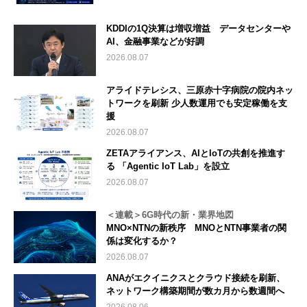
KDDIの1Q決算は増収増益 データセンターや
AI、金融事業などが好調
2026.08.07
アライドテレシス、三原赤十字病院の院内ネッ
トワークを刷新 少人数運用でも安定稼働を支
援
2026.08.07
ZETAアライアンス、AIとIoTの共創を推進す
る 「Agentic IoT Lab」を設立
2026.08.07
＜連載＞6G時代の新・業界地図
MNO×NTNの新秩序 MNOとNTN事業者の関
係は変化するか？
2026.08.07
ANAがエクイニクスとクラウド接続を刷新、
ネットワーク構築期間が数カ月から数週間へ