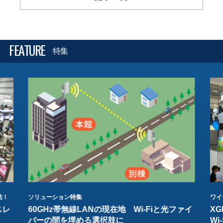
FEATURE
特集
結！
ソリューション特集
ワイ
スレ
60GHz帯無線LANの現在地 Wi-Fiと光ファイ
XG
バーの間を埋める選択肢に
W