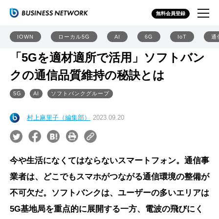
無料会員登録
IOWN
ローカル5G
AI
6G
IoT
通
「5Gを適材適所で活用」ソフトバン
クの通信品質維持の秘訣とは
5G
AI
ソフトバンクグループ
村上麻里子（編集部）
2023.09.20
今や生活になくてはならないスマートフォン。通信事
業者は、どこでもスマホがつながる通信環境の整備が
不可欠だ。ソフトバンクは、ユーザーの多いエリアは
5G基地局を重点的に展開する一方、電波の飛びにく