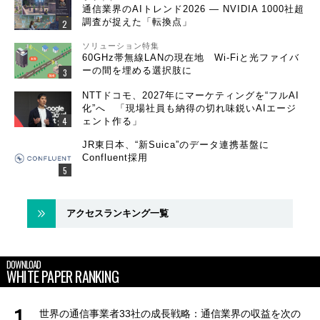
通信業界のAIトレンド2026 ― NVIDIA 1000社超
調査が捉えた「転換点」
ソリューション特集
60GHz帯無線LANの現在地 Wi-Fiと光ファイバ
ーの間を埋める選択肢に
NTTドコモ、2027年にマーケティングを“フルAI
化”へ 「現場社員も納得の切れ味鋭いAIエージ
ェント作る」
JR東日本、“新Suica”のデータ連携基盤に
Confluent採用
アクセスランキング一覧
DOWNLOAD
WHITE PAPER RANKING
世界の通信事業者33社の成長戦略：通信業界の収益を次の