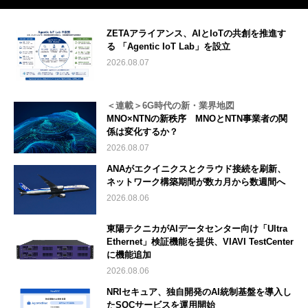
ZETAアライアンス、AIとIoTの共創を推進す
る 「Agentic IoT Lab」を設立
2026.08.07
＜連載＞6G時代の新・業界地図
MNO×NTNの新秩序 MNOとNTN事業者の関
係は変化するか？
2026.08.07
ANAがエクイニクスとクラウド接続を刷新、
ネットワーク構築期間が数カ月から数週間へ
2026.08.06
東陽テクニカがAIデータセンター向け「Ultra
Ethernet」検証機能を提供、VIAVI TestCenter
に機能追加
2026.08.06
NRIセキュア、独自開発のAI統制基盤を導入し
たSOCサービスを運用開始