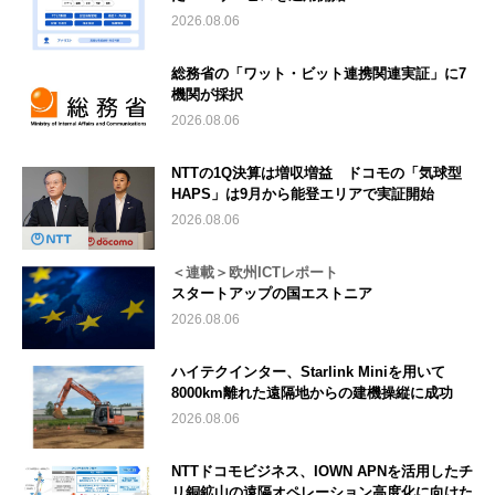
2026.08.06
総務省の「ワット・ビット連携関連実証」に7
機関が採択
2026.08.06
NTTの1Q決算は増収増益 ドコモの「気球型
HAPS」は9月から能登エリアで実証開始
2026.08.06
＜連載＞欧州ICTレポート
スタートアップの国エストニア
2026.08.06
ハイテクインター、Starlink Miniを用いて
8000km離れた遠隔地からの建機操縦に成功
2026.08.06
NTTドコモビジネス、IOWN APNを活用したチ
リ銅鉱山の遠隔オペレーション高度化に向けた