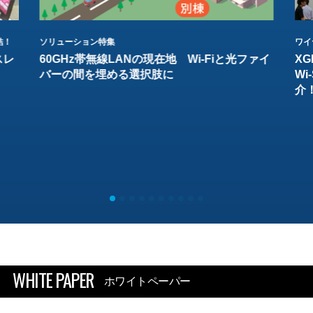
結！
ソリューション特集
ワイ
スレ
60GHz帯無線LANの現在地 Wi-Fiと光ファイ
XG
バーの間を埋める選択肢に
W
介
WHITE PAPER
ホワイトペーパー