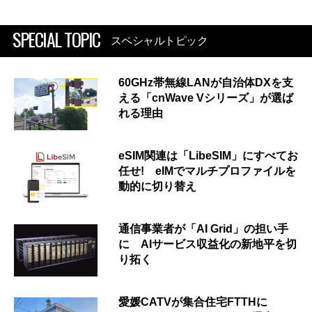
SPECIAL TOPIC
スペシャルトピック
60GHz帯無線LANが自治体DXを支
える「cnWave Vシリーズ」が選ば
れる理由
eSIM関連は「LibeSIM」にすべてお
任せ! eIMでマルチプロファイルを
動的に切り替え
通信事業者が「AI Grid」の担い手
に AIサービス収益化の新地平を切
り拓く
愛媛CATVが集合住宅FTTHに