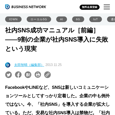
無料会員登録
IOWN
ローカル5G
AI
6G
IoT
通
社内SNS成功マニュアル［前編］
――9割の企業が社内SNS導入に失敗
という現実
太田智晴（編集部）
2013.11.25
FacebookやLINEなど、SNSは新しいコミュニケーシ
ョンツールとしてすっかり定着した。企業の中も例外
ではない。今、「社内SNS」を導入する企業が拡大し
ている。ただ、安易な社内SNS導入は禁物だ。「社内