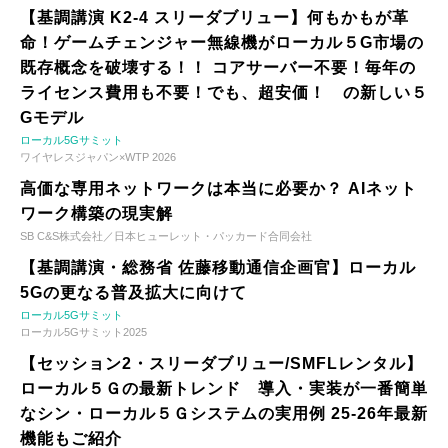
【基調講演 K2-4 スリーダブリュー】何もかもが革
命！ゲームチェンジャー無線機がローカル５G市場の
既存概念を破壊する！！ コアサーバー不要！毎年の
ライセンス費用も不要！でも、超安価！ の新しい５
Gモデル
ローカル5Gサミット
ワイヤレスジャパン×WTP 2026
高価な専用ネットワークは本当に必要か？ AIネット
ワーク構築の現実解
SB C&S株式会社／日本ヒューレット・パッカード合同会社
【基調講演・総務省 佐藤移動通信企画官】ローカル
5Gの更なる普及拡大に向けて
ローカル5Gサミット
ローカル5Gサミット2025
【セッション2・スリーダブリュー/SMFLレンタル】
ローカル５Ｇの最新トレンド 導入・実装が一番簡単
なシン・ローカル５Ｇシステムの実用例 25-26年最新
機能もご紹介