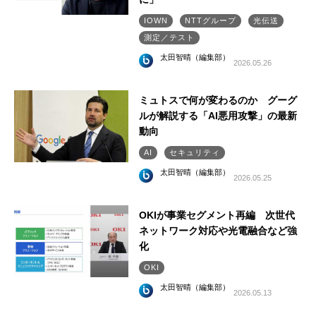
IOWN
NTTグループ
光伝送
測定／テスト
太田智晴（編集部）
2026.05.26
ミュトスで何が変わるのか グーグ
ルが解説する「AI悪用攻撃」の最新
動向
AI
セキュリティ
太田智晴（編集部）
2026.05.25
OKIが事業セグメント再編 次世代
ネットワーク対応や光電融合など強
化
OKI
太田智晴（編集部）
2026.05.13