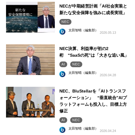
NECが中期経営計画「AI社会実装と
新たな安全保障を強みに成長実現」
NEC
太田智晴（編集部）
2026.05.13
NEC決算、利益率が初の2
桁 “SaaSの死”は「大きな追い風」
AI
NEC
太田智晴（編集部）
2026.04.28
NEC、BluStellarを「AIトランスフ
ォーメーション」 “垂直統合”AIプ
ラットフォームも投入し、目標上方
修正
AI
NEC
太田智晴（編集部）
2026.04.24