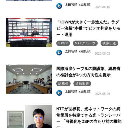
太田智晴（編集部）
2026.06.10
「IOWNが大きく一歩進んだ」ラグ
ビー決勝“本番”でビデオ判定をリモ
ート運用
IOWN
NTTグループ
映像伝送
太田智晴（編集部）
2026.06.02
国際海底ケーブルの防護策、総務省
の検討会が4つの方向性を提示
総務省
通信政策
太田智晴（編集部）
2026.05.26
NTTが世界初、光ネットワークの異
常箇所を特定できる光トランシーバ
ー 「可視化をDSPの当たり前の機能
に」