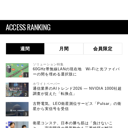
ACCESS RANKING
週間
月間
会員限定
ソリューション特集
60GHz帯無線LANの現在地 Wi-Fiと光ファイバ
ーの間を埋める選択肢に
ホワイトペーパー
通信業界のAIトレンド2026 ― NVIDIA 1000社超
調査が捉えた「転換点」
古野電気、LEO衛星測位サービス「Pulsar」の衛
星から実信号を受信
衛星コンステ、日本の勝ち筋は「負けないこ