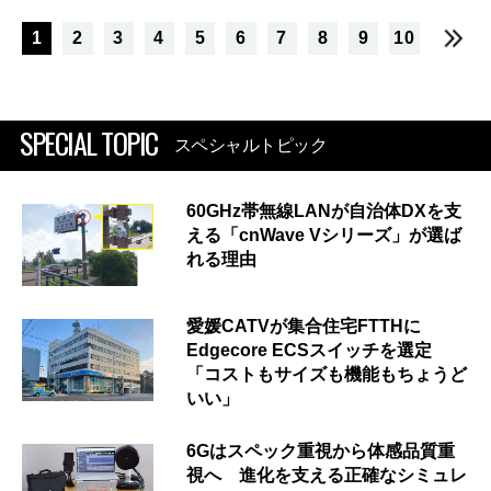
1
2
3
4
5
6
7
8
9
10
SPECIAL TOPIC
スペシャルトピック
60GHz帯無線LANが自治体DXを支
える「cnWave Vシリーズ」が選ば
れる理由
愛媛CATVが集合住宅FTTHに
Edgecore ECSスイッチを選定
「コストもサイズも機能もちょうど
いい」
6Gはスペック重視から体感品質重
視へ 進化を支える正確なシミュレ