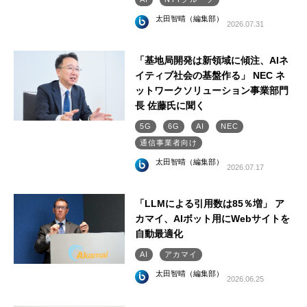
太田智晴（編集部）
2026.07.31
「基地局開発は新領域に傾注、AIネ
イティブ社会の基盤作る」 NEC ネ
ットワークソリューション事業部門
長 佐藤氏に聞く
5G
6G
AI
NEC
通信事業者向け
太田智晴（編集部）
2026.07.17
「LLMによる引用数は85％増」 ア
カマイ、AIボット用にWebサイトを
自動最適化
AI
アカマイ
太田智晴（編集部）
2026.06.25