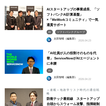
AIスタートアップの事業成長、「ソ
フトバンクAI計算基盤」
×「WeWorkコミュニティ」で一気
通貫サポート
AI
ソフトバンクグループ
太田智晴（編集部）
2026.04.23
「AI社員が人の役割そのものを代
替」 ServiceNowがAIエージェント
に本腰
AI
太田智晴（編集部）
2026.04.22
＜連載＞地政学リスク時代の通信戦
略
防衛テック最前線 スタートアップ
台頭からスウォーム攻撃、指揮統制