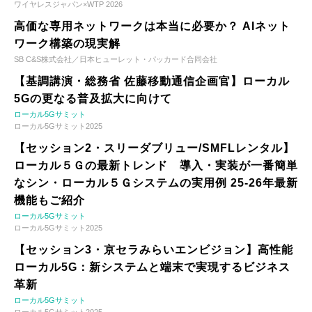
ワイヤレスジャパン×WTP 2026
高価な専用ネットワークは本当に必要か？ AIネット
ワーク構築の現実解
SB C&S株式会社／日本ヒューレット・パッカード合同会社
【基調講演・総務省 佐藤移動通信企画官】ローカル
5Gの更なる普及拡大に向けて
ローカル5Gサミット
ローカル5Gサミット2025
【セッション2・スリーダブリュー/SMFLレンタル】
ローカル５Ｇの最新トレンド 導入・実装が一番簡単
なシン・ローカル５Ｇシステムの実用例 25-26年最新
機能もご紹介
ローカル5Gサミット
ローカル5Gサミット2025
【セッション3・京セラみらいエンビジョン】高性能
ローカル5G：新システムと端末で実現するビジネス
革新
ローカル5Gサミット