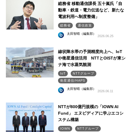
総務省 移動通信課長 五十嵐氏「自
動車・鉄道・電力伝送など、新たな
電波利用へ制度整備」
総務省
通信政策
太田智晴（編集部）
2026.06.25
線状降水帯の予測精度向上へ、IoT
や衛星通信活用 NTTとOISTが東シ
ナ海で水蒸気観測
IoT
NTTグループ
衛星通信/HAPS
太田智晴（編集部）
2026.06.11
NTTが800億円規模の「IOWN AI
Fund」 エヌビディアに学ぶエコシ
ステム構築
IOWN
NTTグループ