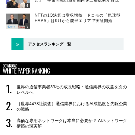
と」 宇宙開発の最新動向を三菱総研が解説
NTTの1Q決算は増収増益 ドコモの「気球型
HAPS」は9月から能登エリアで実証開始
アクセスランキング一覧
DOWNLOAD
WHITE PAPER RANKING
世界の通信事業者33社の成長戦略：通信業界の収益を次の
レベルへ
［世界4473社調査］通信業界におけるAI成熟度と先駆企業
の戦略
高価な専用ネットワークは本当に必要か？ AIネットワーク
構築の現実解