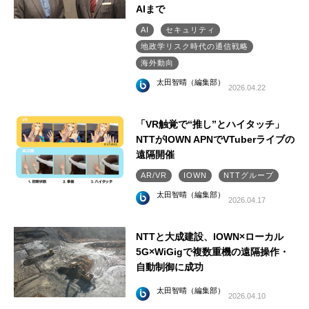
AIまで
AI
セキュリティ
地政学リスク時代の通信戦略
海外動向
太田智晴（編集部）
2026.04.22
「VR触覚で“推し”とハイタッチ」
NTTがIOWN APNでVTuberライブの
遠隔開催
AR/VR
IOWN
NTTグループ
太田智晴（編集部）
2026.04.17
NTTと大成建設、IOWN×ローカル
5G×WiGigで複数重機の遠隔操作・
自動制御に成功
太田智晴（編集部）
2026.04.10