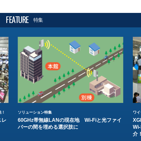
FEATURE
特集
結！
ソリューション特集
ワイ
スレ
60GHz帯無線LANの現在地 Wi-Fiと光ファイ
XG
バーの間を埋める選択肢に
W
介