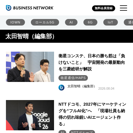
無料会員登録
IOWN
ローカル5G
AI
6G
IoT
通
太田智晴（編集部）
衛星コンステ、日本の勝ち筋は「負
けないこと」 宇宙開発の最新動向
を三菱総研が解説
衛星通信/HAPS
太田智晴（編集部）
2026.08.04
NTTドコモ、2027年にマーケティン
グを“フルAI化”へ 「現場社員も納
得の切れ味鋭いAIエージェント作
る」
AI
NTTグループ