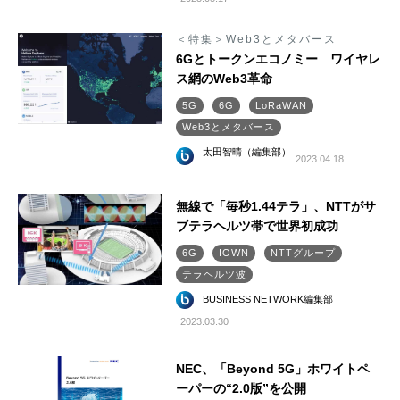
＜特集＞Web3とメタバース
6Gとトークンエコノミー ワイヤレ
ス網のWeb3革命
5G
6G
LoRaWAN
Web3とメタバース
太田智晴（編集部）
2023.04.18
無線で「毎秒1.44テラ」、NTTがサ
ブテラヘルツ帯で世界初成功
6G
IOWN
NTTグループ
テラヘルツ波
BUSINESS NETWORK編集部
2023.03.30
NEC、「Beyond 5G」ホワイトペ
ーパーの“2.0版”を公開