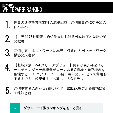
DOWNLOAD
WHITE PAPER RANKING
世界の通信事業者33社の成長戦略：通信業界の収益を次の
レベルへ
［世界4473社調査］通信業界におけるAI成熟度と先駆企業
の戦略
高価な専用ネットワークは本当に必要か？ AIネットワーク
構築の現実解
【基調講演 K2-4 スリーダブリュー】何もかもが革命！ゲ
ームチェンジャー無線機がローカル５G市場の既存概念を
破壊する！！ コアサーバー不要！毎年のライセンス費用も
不要！でも、超安価！ の新しい５Gモデル
通信事業者の新たな戦略ガイド B2B2Xモデルを成功に導
く秘訣とは
ダウンロード数ランキングをもっと見る