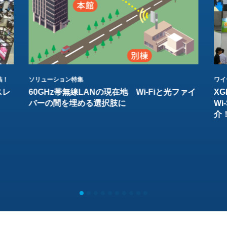
結！
ソリューション特集
ワイ
スレ
60GHz帯無線LANの現在地 Wi-Fiと光ファイ
XG
バーの間を埋める選択肢に
W
介