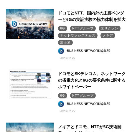
ドコモとNTT、国内外の主要ベンダ
ーと6Gの実証実験の協力体制を拡大
6G
NTTグループ
エリクソン
ネットワンシステムズ
ノキア
富士通
BUSINESS NETWORK編集部
2023.02.27
ドコモとSKテレコム、ネットワーク
の省電力化と6Gの要求条件に関する
ホワイトペーパー
6G
NTTグループ
BUSINESS NETWORK編集部
2023.02.22
ノキアとドコモ、NTTが6G技術開