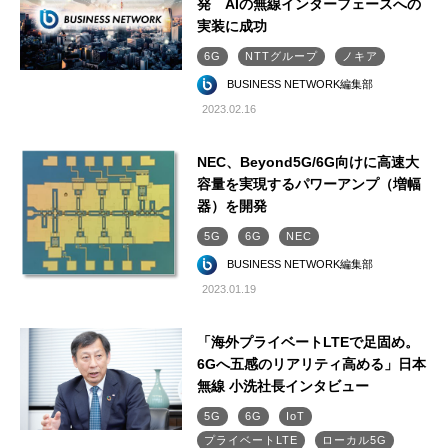
発 AIの無線インターフェースへの
実装に成功
6G
NTTグループ
ノキア
BUSINESS NETWORK編集部
2023.02.16
NEC、Beyond5G/6G向けに高速大
容量を実現するパワーアンプ（増幅
器）を開発
5G
6G
NEC
BUSINESS NETWORK編集部
2023.01.19
「海外プライベートLTEで足固め。
6Gへ五感のリアリティ高める」日本
無線 小洗社長インタビュー
5G
6G
IoT
プライベートLTE
ローカル5G