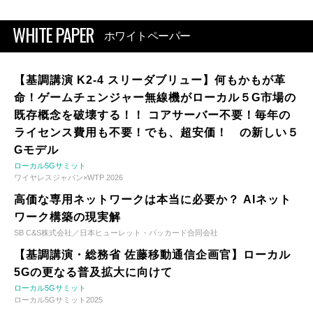
WHITE PAPER
ホワイトペーパー
【基調講演 K2-4 スリーダブリュー】何もかもが革
命！ゲームチェンジャー無線機がローカル５G市場の
既存概念を破壊する！！ コアサーバー不要！毎年の
ライセンス費用も不要！でも、超安価！ の新しい５
Gモデル
ローカル5Gサミット
ワイヤレスジャパン×WTP 2026
高価な専用ネットワークは本当に必要か？ AIネット
ワーク構築の現実解
SB C&S株式会社／日本ヒューレット・パッカード合同会社
【基調講演・総務省 佐藤移動通信企画官】ローカル
5Gの更なる普及拡大に向けて
ローカル5Gサミット
ローカル5Gサミット2025