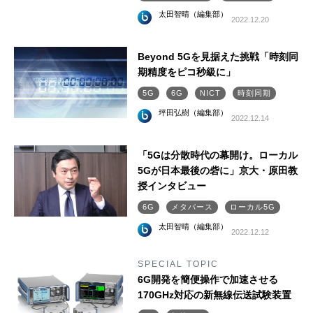
太田智晴（編集部）
2022.12.20
Beyond 5Gを見据えた挑戦「時刻同
期精度をピコ秒級に」
5G
6G
NICT
時刻同期
坪田弘樹（編集部）
2022.12.14
「5Gは分散時代の幕開け。ローカル
5Gが日本最後の砦に」京大・原田教
授インタビュー
6G
メタバース
ローカル5G
太田智晴（編集部）
2022.12.12
SPECIAL TOPIC
6G開発を簡便操作で加速させる
170GHz対応の新無線伝送試験装置