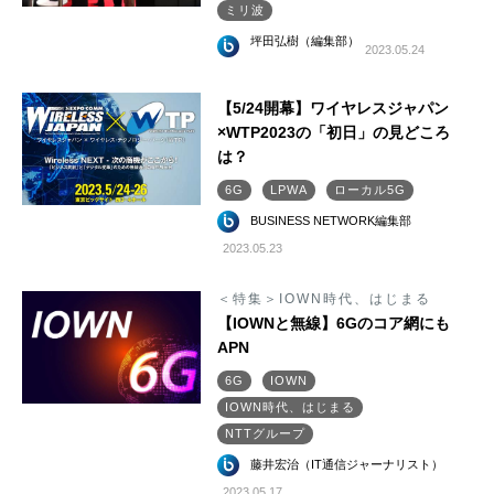
ミリ波
坪田弘樹（編集部）
2023.05.24
【5/24開幕】ワイヤレスジャパン
×WTP2023の「初日」の見どころ
は？
6G
LPWA
ローカル5G
BUSINESS NETWORK編集部
2023.05.23
＜特集＞IOWN時代、はじまる
【IOWNと無線】6Gのコア網にも
APN
6G
IOWN
IOWN時代、はじまる
NTTグループ
藤井宏治（IT通信ジャーナリスト）
2023.05.17