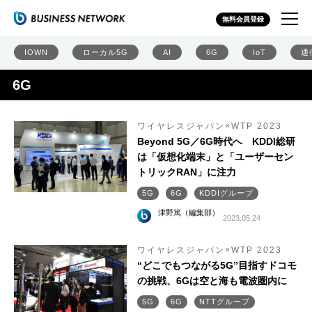
無料会員登録
IOWN
ローカル5G
AI
6G
IoT
通
6G
ワイヤレスジャパン×WTP 2023
Beyond 5G／6G時代へ KDDI総研
は「仮想化端末」と「ユーザーセン
トリックRAN」に注力
5G
6G
KDDIグループ
津野篤（編集部）
2023.05.24
ワイヤレスジャパン×WTP 2023
“どこでもつながる5G”目指すドコモ
の挑戦、6Gは空と海も電波圏内に
5G
6G
NTTグループ