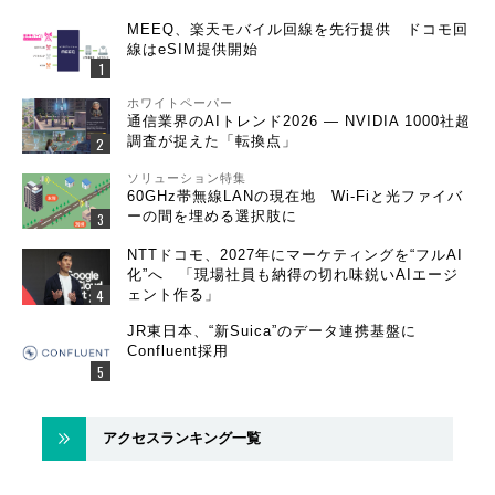
MEEQ、楽天モバイル回線を先行提供 ドコモ回
線はeSIM提供開始
ホワイトペーパー
通信業界のAIトレンド2026 ― NVIDIA 1000社超
調査が捉えた「転換点」
ソリューション特集
60GHz帯無線LANの現在地 Wi-Fiと光ファイバ
ーの間を埋める選択肢に
NTTドコモ、2027年にマーケティングを“フルAI
化”へ 「現場社員も納得の切れ味鋭いAIエージ
ェント作る」
JR東日本、“新Suica”のデータ連携基盤に
Confluent採用
アクセスランキング一覧