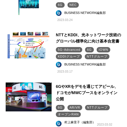
6G
NEC
BUSINESS NETWORK編集部
2023.03.24
NTTとKDDI、光ネットワーク技術の
グローバル標準化に向け基本合意書
5G-Advanced
6G
IOWN
KDDIグループ
NTTグループ
BUSINESS NETWORK編集部
2023.03.17
6GやXRをデモを通じてアピール、
ドコモがMWCブースをオンライン
公開
6G
AR/VR
NTTグループ
オープンRAN
村上麻里子（編集部）
2023.03.02