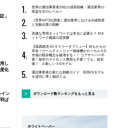
世界の通信事業者33社の成長戦略：通信業界の
収益を次のレベルへ
証」
［世界4473社調査］通信業界におけるAI成熟度
と先駆企業の戦略
高価な専用ネットワークは本当に必要か？ AIネ
ットワーク構築の現実解
【基調講演 K2-4 スリーダブリュー】何もかもが
革命！ゲームチェンジャー無線機がローカル５G
市場の既存概念を破壊する！！ コアサーバー不
要！毎年のライセンス費用も不要！でも、超安
活用し
価！ の新しい５Gモデル
度化
通信事業者の新たな戦略ガイド B2B2Xモデル
を成功に導く秘訣とは
ルイン
ダウンロード数ランキングをもっと見る
羽ば