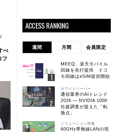
ACCESS RANKING
週間
月間
会員限定
にすべ
ロフ
MEEQ、楽天モバイル
回線を先行提供 ドコ
モ回線はeSIM提供開始
ホワイトペーパー
通信業界のAIトレンド
2026 ― NVIDIA 1000
社超調査が捉えた「転
換点」
ソリューション特集
60GHz帯無線LANの現