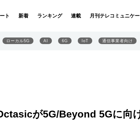
ート
新着
ランキング
連載
月刊テレコミュニケー
ローカル5G
AI
6G
IoT
通信事業者向け
sicが5G/Beyond 5Gに向