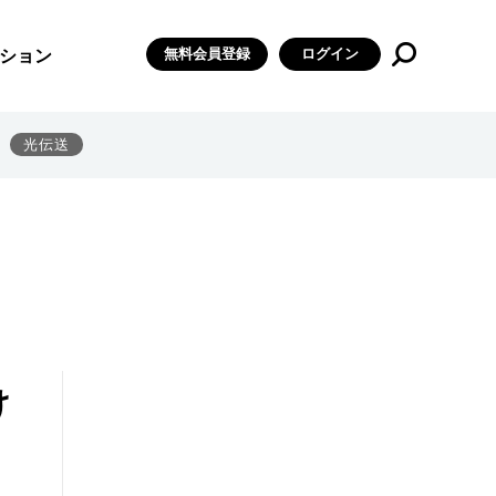
無料会員登録
ログイン
ション
光伝送
け