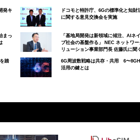
開発キ
ドコモと特許庁、6Gの標準化と知財
に関する意見交換会を実施
始まっ
「基地局開発は新領域に傾注、AIネ
は
ブ社会の基盤作る」 NEC ネットワ
リューション事業部門長 佐藤氏に聞
化を踏
6G周波数戦略は共存・共用 6〜8GH
活用の鍵とは