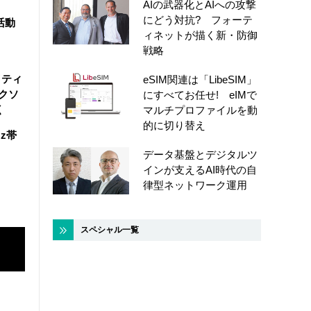
AIの武器化とAIへの攻撃
にどう対抗? フォーテ
活動
ィネットが描く新・防御
戦略
イティ
eSIM関連は「LibeSIM」
ークソ
にすべてお任せ! eIMで
く
マルチプロファイルを動
的に切り替え
z帯
データ基盤とデジタルツ
インが支えるAI時代の自
律型ネットワーク運用
スペシャル一覧