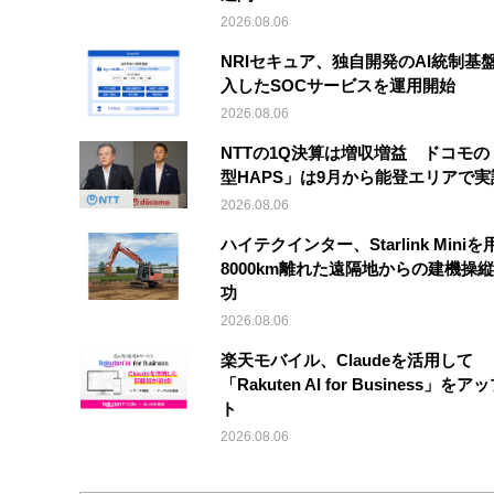
2026.08.06
NRIセキュア、独自開発のAI統制基
入したSOCサービスを運用開始
2026.08.06
NTTの1Q決算は増収増益 ドコモの
型HAPS」は9月から能登エリアで
2026.08.06
ハイテクインター、Starlink Mini
8000km離れた遠隔地からの建機操
功
2026.08.06
楽天モバイル、Claudeを活用して
「Rakuten AI for Business」を
ト
2026.08.06