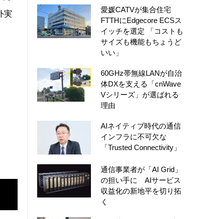
愛媛CATVが集合住宅
外実
FTTHにEdgecore ECSス
イッチを選定 「コストも
サイズも機能もちょうど
いい」
60GHz帯無線LANが自治
体DXを支える「cnWave
Vシリーズ」が選ばれる
理由
AIネイティブ時代の通信
インフラに不可欠な
「Trusted Connectivity」
通信事業者が「AI Grid」
の担い手に AIサービス
収益化の新地平を切り拓
く