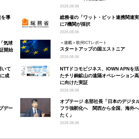
2026.08.06
盤を導
総務省の「ワット・ビット連携関連実
に7機関が採択
2026.08.06
「気球
＜連載＞欧州ICTレポート
スタートアップの国エストニア
実証開始
2026.08.06
を用いて
NTTドコモビジネス、IOWN APNを
縦に成
たチリ銅鉱山の遠隔オペレーション高
に向けた実証
2026.08.06
オプテージ 名部社長「日本のデジタ
アップデー
フラ強靭化へ 関西から全国、海外へ
たく」
2026.08.06