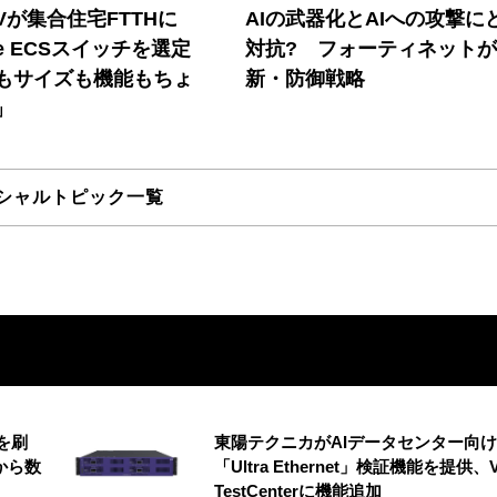
Vが集合住宅FTTHに
AIの武器化とAIへの攻撃に
ore ECSスイッチを選定
対抗? フォーティネット
もサイズも機能もちょ
新・防御戦略
」
シャルトピック一覧
を刷
東陽テクニカがAIデータセンター向け
から数
「Ultra Ethernet」検証機能を提供、V
TestCenterに機能追加