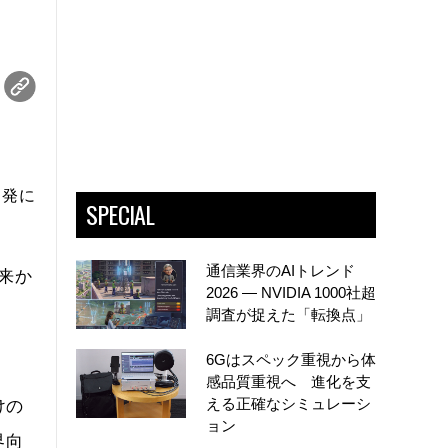
開発に
SPECIAL
通信業界のAIトレンド
従来か
2026 ― NVIDIA 1000社超
調査が捉えた「転換点」
6Gはスペック重視から体
感品質重視へ 進化を支
える正確なシミュレーシ
けの
ョン
界向