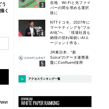
在地 Wi-Fiと光ファイ
どう
バーの間を埋める選択
が描く
肢に
NTTドコモ、2027年に
マーケティングを“フル
AI化”へ 「現場社員も
納得の切れ味鋭いAIエ
ージェント作る」
JR東日本、“新
Suica”のデータ連携基
盤にConfluent採用
アクセスランキング一覧
DOWNLOAD
WHITE PAPER RANKING
IAVI