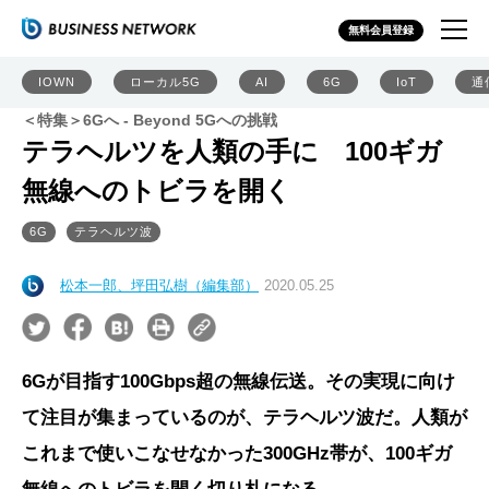
無料会員登録
IOWN
ローカル5G
AI
6G
IoT
通
＜特集＞6Gへ - Beyond 5Gへの挑戦
テラヘルツを人類の手に 100ギガ
無線へのトビラを開く
6G
テラヘルツ波
松本一郎、坪田弘樹（編集部）
2020.05.25
6Gが目指す100Gbps超の無線伝送。その実現に向け
て注目が集まっているのが、テラヘルツ波だ。人類が
これまで使いこなせなかった300GHz帯が、100ギガ