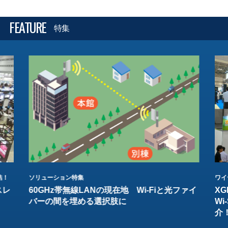
FEATURE
特集
結！
ソリューション特集
ワイ
スレ
60GHz帯無線LANの現在地 Wi-Fiと光ファイ
XG
バーの間を埋める選択肢に
W
介