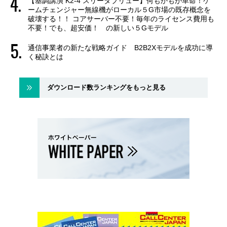
【基調講演 K2-4 スリーダブリュー】何もかもが革命！ゲ
ームチェンジャー無線機がローカル５G市場の既存概念を
破壊する！！ コアサーバー不要！毎年のライセンス費用も
不要！でも、超安価！ の新しい５Gモデル
通信事業者の新たな戦略ガイド B2B2Xモデルを成功に導
く秘訣とは
ダウンロード数ランキングをもっと見る