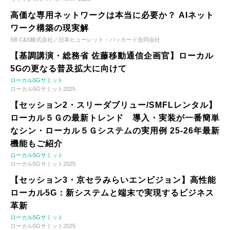
高価な専用ネットワークは本当に必要か？ AIネット
ワーク構築の現実解
SB C&S株式会社／日本ヒューレット・パッカード合同会社
【基調講演・総務省 佐藤移動通信企画官】ローカル
5Gの更なる普及拡大に向けて
ローカル5Gサミット
ローカル5Gサミット2025
【セッション2・スリーダブリュー/SMFLレンタル】
ローカル５Ｇの最新トレンド 導入・実装が一番簡単
なシン・ローカル５Ｇシステムの実用例 25-26年最新
機能もご紹介
ローカル5Gサミット
ローカル5Gサミット2025
【セッション3・京セラみらいエンビジョン】高性能
ローカル5G：新システムと端末で実現するビジネス
革新
ローカル5Gサミット
ローカル5Gサミット2025