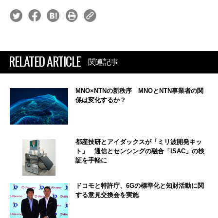
RELATED ARTICLE
関連記事
MNO×NTNの新秩序 MNOとNTN事業者の関
係は変化するか？
都産技研とアイダックスが「ミリ波開発キッ
ト」 通信とセンシングの融合「ISAC」の検
証を手軽に
ドコモと特許庁、6Gの標準化と知財活動に関
する意見交換会を実施