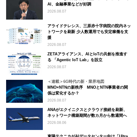
AI、金融事業などが好調
2026.08.07
アライドテレシス、三原赤十字病院の院内ネッ
トワークを刷新 少人数運用でも安定稼働を支
援
2026.08.07
ZETAアライアンス、AIとIoTの共創を推進す
る 「Agentic IoT Lab」を設立
2026.08.07
＜連載＞6G時代の新・業界地図
MNO×NTNの新秩序 MNOとNTN事業者の関
係は変化するか？
2026.08.07
ANAがエクイニクスとクラウド接続を刷新、
ネットワーク構築期間が数カ月から数週間へ
2026.08.06
東陽テクニカがAIデータセンター向け「Ultra