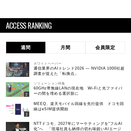
ACCESS RANKING
週間
月間
会員限定
ホワイトペーパー
通信業界のAIトレンド2026 ― NVIDIA 1000社超
調査が捉えた「転換点」
ソリューション特集
60GHz帯無線LANの現在地 Wi-Fiと光ファイバ
ーの間を埋める選択肢に
MEEQ、楽天モバイル回線を先行提供 ドコモ回
線はeSIM提供開始
NTTドコモ、2027年にマーケティングを“フルAI
化”へ 「現場社員も納得の切れ味鋭いAIエージ