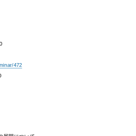
0
eminar/472
0