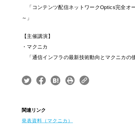
「コンテンツ配信ネットワークOptics完全
～」
【主催講演】
・マクニカ
「通信インフラの最新技術動向とマクニカの
関連リンク
発表資料（マクニカ）