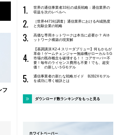
世界の通信事業者33社の成長戦略：通信業界の
収益を次のレベルへ
［世界4473社調査］通信業界におけるAI成熟度
と先駆企業の戦略
高価な専用ネットワークは本当に必要か？ AIネ
ットワーク構築の現実解
【基調講演 K2-4 スリーダブリュー】何もかもが
革命！ゲームチェンジャー無線機がローカル５G
市場の既存概念を破壊する！！ コアサーバー不
要！毎年のライセンス費用も不要！でも、超安
価！ の新しい５Gモデル
通信事業者の新たな戦略ガイド B2B2Xモデル
を成功に導く秘訣とは
ンフ
ダウンロード数ランキングをもっと見る