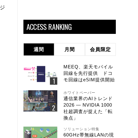
ンジ
ACCESS RANKING
週間
月間
会員限定
MEEQ、楽天モバイル
回線を先行提供 ドコ
モ回線はeSIM提供開始
ホワイトペーパー
通信業界のAIトレンド
2026 ― NVIDIA 1000
社超調査が捉えた「転
換点」
ソリューション特集
60GHz帯無線LANの現