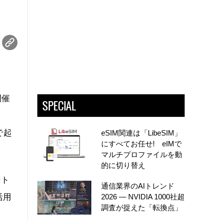
開催
SPECIAL
る
で起
eSIM関連は「LibeSIM」
にすべてお任せ! eIMで
マルチプロファイルを動
的に切り替え
ント
通信業界のAIトレンド
活用
2026 ― NVIDIA 1000社超
調査が捉えた「転換点」