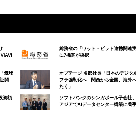
け
総務省の「ワット・ビット連携関連
VIAVI
に7機関が採択
の「気球
オプテージ 名部社長「日本のデジタ
実証開
フラ強靭化へ 関西から全国、海外
たく」
投資額
ソフトバンクのシンガポール子会社
アジアでAIデータセンター構築に着