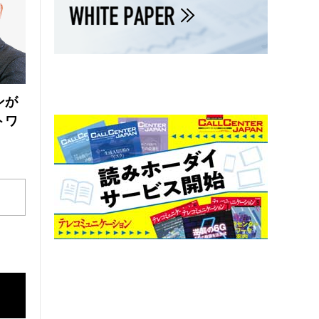
ンが
トワ