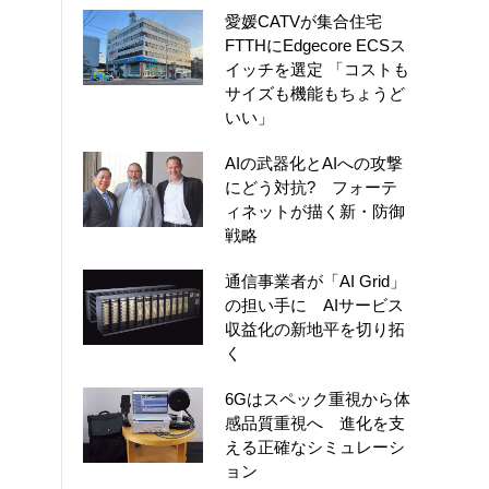
愛媛CATVが集合住宅
FTTHにEdgecore ECSス
イッチを選定 「コストも
サイズも機能もちょうど
いい」
AIの武器化とAIへの攻撃
にどう対抗? フォーテ
ィネットが描く新・防御
戦略
通信事業者が「AI Grid」
の担い手に AIサービス
収益化の新地平を切り拓
く
6Gはスペック重視から体
感品質重視へ 進化を支
える正確なシミュレーシ
ョン