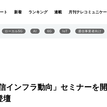
ート
新着
ランキング
連載
月刊テレコミュニケー
ローカル5G
AI
6G
IoT
通信事業者向け
通信インフラ動向」セミナーを
登壇