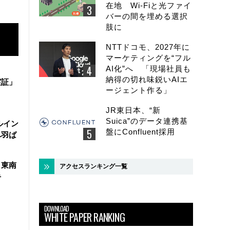
在地 Wi-Fiと光ファイ
バーの間を埋める選択
肢に
NTTドコモ、2027年に
マーケティングを“フル
AI化”へ 「現場社員も
納得の切れ味鋭いAIエ
実証」
ージェント作る」
JR東日本、“新
Suica”のデータ連携基
ルイン
盤にConfluent採用
へ羽ば
、東南
アクセスランキング一覧
手
DOWNLOAD
WHITE PAPER RANKING