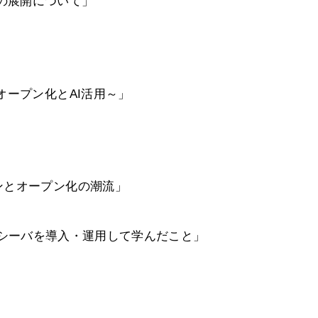
プ-の展開について」
ープン化とAI活用～」
とオープン化の潮流」
tyトランシーバを導入・運用して学んだこと」
」