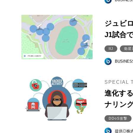
ジュビロ
J1試合
IIJ
衛星
BUSINE
SPECIAL 
進化する
ナリン
DDoS攻撃
提供◎株