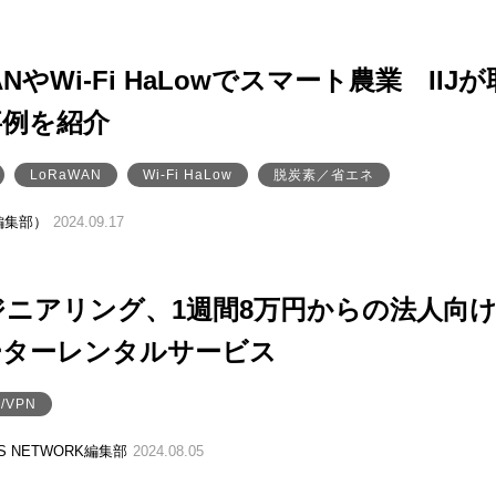
ANやWi-Fi HaLowでスマート農業 IIJが
事例を紹介
LoRaWAN
Wi-Fi HaLow
脱炭素／省エネ
編集部）
2024.09.17
ンジニアリング、1週間8万円からの法人向
ーターレンタルサービス
/VPN
SS NETWORK編集部
2024.08.05