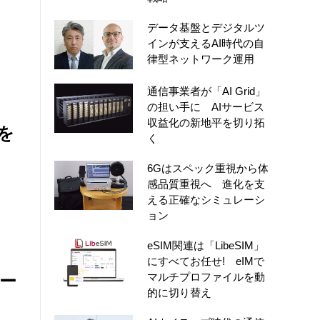
データ基盤とデジタルツ
インが支えるAI時代の自
律型ネットワーク運用
通信事業者が「AI Grid」
の担い手に AIサービス
収益化の新地平を切り拓
験を
く
6Gはスペック重視から体
感品質重視へ 進化を支
える正確なシミュレーシ
ョン
eSIM関連は「LibeSIM」
にすべてお任せ! eIMで
マルチプロファイルを動
ザー
的に切り替え