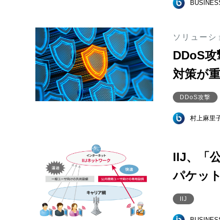
BUSINE
ソリューシ
DDoS
対策が
DDoS攻撃
村上麻里
IIJ、
パケッ
IIJ
BUSINE