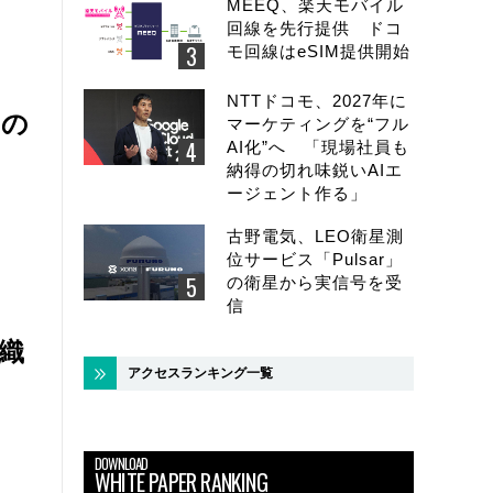
MEEQ、楽天モバイル
回線を先行提供 ドコ
モ回線はeSIM提供開始
NTTドコモ、2027年に
Iの
マーケティングを“フル
AI化”へ 「現場社員も
納得の切れ味鋭いAIエ
ージェント作る」
古野電気、LEO衛星測
位サービス「Pulsar」
の衛星から実信号を受
信
織
アクセスランキング一覧
DOWNLOAD
WHITE PAPER RANKING