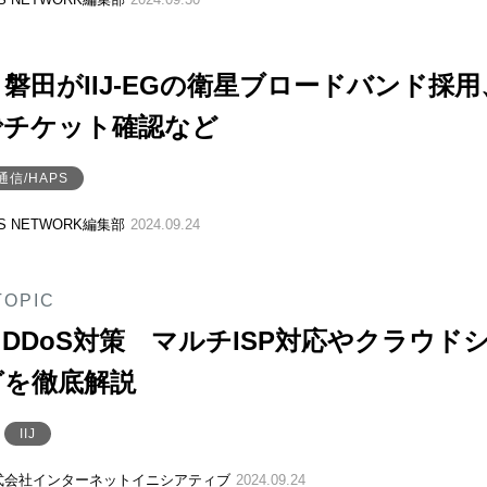
磐田がIIJ-EGの衛星ブロードバンド採用
でチケット確認など
通信/HAPS
SS NETWORK編集部
2024.09.24
TOPIC
DDoS対策 マルチISP対応やクラウド
グを徹底解説
IIJ
式会社インターネットイニシアティブ
2024.09.24