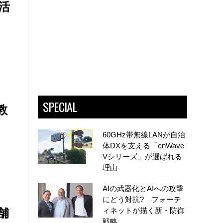
G活
SPECIAL
教
60GHz帯無線LANが自治
体DXを支える「cnWave
Vシリーズ」が選ばれる
理由
AIの武器化とAIへの攻撃
にどう対抗? フォーテ
舗
ィネットが描く新・防御
戦略