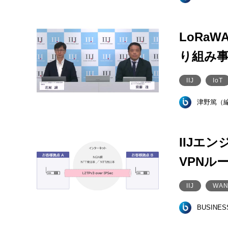
LoRaW
り組み
IIJ
IoT
津野篤（
IIJエ
VPNル
IIJ
WAN
BUSINE