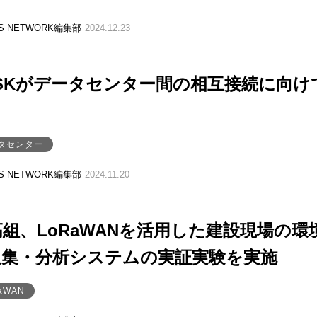
SS NETWORK編集部
2024.12.23
SCSKがデータセンター間の相互接続に向け
タセンター
SS NETWORK編集部
2024.11.20
錢高組、LoRaWANを活用した建設現場の環
収集・分析システムの実証実験を実施
aWAN