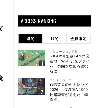
ACCESS RANKING
て
週間
月間
会員限定
ソリューション特集
60GHz帯無線LANの現
在地 Wi-Fiと光ファイ
バーの間を埋める選択
肢に
境
ホワイトペーパー
通信業界のAIトレンド
2026 ― NVIDIA 1000
社超調査が捉えた「転
換点」