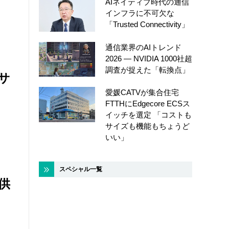
AIネイティブ時代の通信
インフラに不可欠な
「Trusted Connectivity」
通信業界のAIトレンド
2026 ― NVIDIA 1000社超
調査が捉えた「転換点」
サ
愛媛CATVが集合住宅
FTTHにEdgecore ECSス
イッチを選定 「コストも
サイズも機能もちょうど
いい」
スペシャル一覧
供