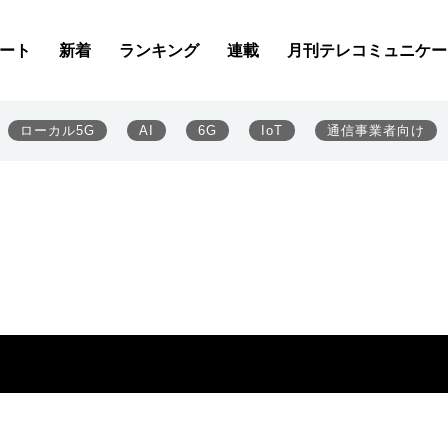
ート
新着
ランキング
連載
月刊テレコミュニケー
ローカル5G
AI
6G
IoT
通信事業者向け