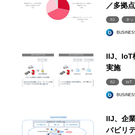
／多拠
IIJ
ネッ
BUSINE
IIJ、I
実施
IIJ
IoT
BUSINE
IIJ、
バビリ