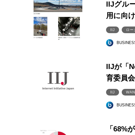
IIJグル
用に向
IIJ
ロー
BUSINE
IIJが
育委員
IIJ
WAN
BUSINE
「68%