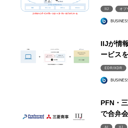
IIJ
オブ
BUSINE
IIJが
ービス
EDR/XDR
BUSINE
PFN・
で合弁会
AI
IIJ