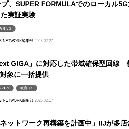
ープ、SUPER FORMULAでのローカル5
けた実証実験
カル5G
SS NETWORK編集部
2025.02.27
「Next GIGA」に対応した帯域確保型回線 
会対象に一括提供
/VPN
教育DX
SS NETWORK編集部
2025.02.17
がネットワーク再構築を計画中」IIJが多店