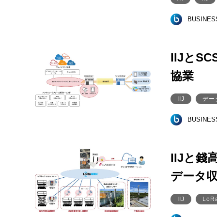
BUSINE
IIJと
協業
IIJ
デー
BUSINE
IIJと
データ
IIJ
LoR