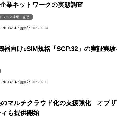
点企業ネットワークの実態調査
トワーク運用・監視
SS NETWORK編集部
2025.02.14
oT機器向けeSIM規格「SGP.32」の実証実
SS NETWORK編集部
2025.02.12
企業のマルチクラウド化の支援強化 オブ
ティも提供開始