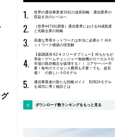
世界の通信事業者33社の成長戦略：通信業界の
収益を次のレベルへ
、
［世界4473社調査］通信業界におけるAI成熟度
と先駆企業の戦略
高価な専用ネットワークは本当に必要か？ AIネ
ットワーク構築の現実解
【基調講演 K2-4 スリーダブリュー】何もかもが
革命！ゲームチェンジャー無線機がローカル５G
市場の既存概念を破壊する！！ コアサーバー不
要！毎年のライセンス費用も不要！でも、超安
価！ の新しい５Gモデル
通信事業者の新たな戦略ガイド B2B2Xモデル
を成功に導く秘訣とは
シグ
ダウンロード数ランキングをもっと見る