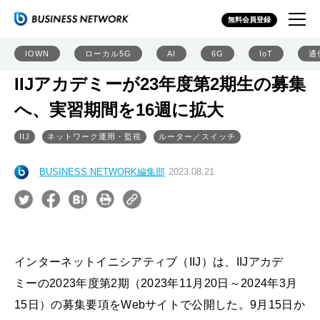
無料会員登録
IOWN
ローカル5G
AI
6G
IoT
通
IIJアカデミーが23年度第2期生の募集
へ、実習期間を16週に拡大
IIJ
ネットワーク運用・監視
ルーター／スイッチ
BUSINESS NETWORK編集部
2023.08.21
インターネットイニシアティブ（IIJ）は、IIJアカデ
ミーの2023年度第2期（2023年11月20日～2024年3月
15日）の募集要項をWebサイトで公開した。9月15日か