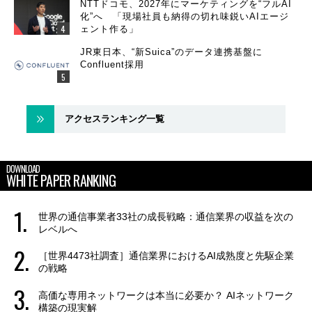
NTTドコモ、2027年にマーケティングを“フルAI
化”へ 「現場社員も納得の切れ味鋭いAIエージ
ェント作る」
JR東日本、“新Suica”のデータ連携基盤に
Confluent採用
アクセスランキング一覧
DOWNLOAD
WHITE PAPER RANKING
世界の通信事業者33社の成長戦略：通信業界の収益を次の
レベルへ
［世界4473社調査］通信業界におけるAI成熟度と先駆企業
の戦略
高価な専用ネットワークは本当に必要か？ AIネットワーク
構築の現実解