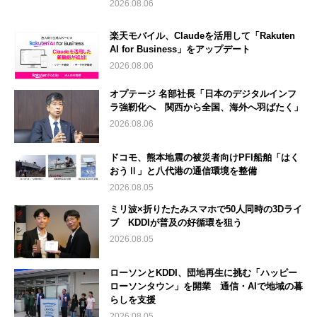
2026.08.06
楽天モバイル、Claudeを活用して「Rakuten
AI for Business」をアップデート
2026.08.06
オプテージ 名部社長「日本のデジタルインフ
ラ強靭化へ 関西から全国、海外へ羽ばたく」
2026.08.06
ドコモ、熊本地震の被災者向けPFI船舶「はく
おうⅡ」と八代港の通信環境を整備
2026.08.05
ミリ波×折りたたみスマホで50人同時の3Dライ
ブ KDDIが普及の好循環を狙う
2026.08.05
ローソンとKDDI、団地再生に挑む「ハッピー
ローソンタウン」を開業 通信・AIで地域の暮
らしを支援
2026.08.05