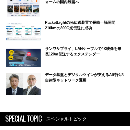
ォームの国内展開へ
PacketLightの光伝送装置で長崎―福岡間
210kmの800G光伝送に成功
サンワサプライ、LANケーブルで4K映像を最
長120m伝送するエクステンダー
データ基盤とデジタルツインが支えるAI時代の
自律型ネットワーク運用
SPECIAL TOPIC
スペシャルトピック