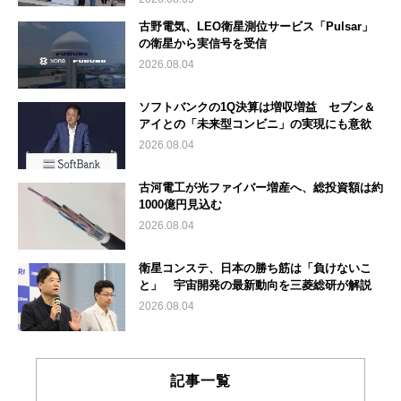
古野電気、LEO衛星測位サービス「Pulsar」
の衛星から実信号を受信
2026.08.04
ソフトバンクの1Q決算は増収増益 セブン＆
アイとの「未来型コンビニ」の実現にも意欲
2026.08.04
古河電工が光ファイバー増産へ、総投資額は約
1000億円見込む
2026.08.04
衛星コンステ、日本の勝ち筋は「負けないこ
と」 宇宙開発の最新動向を三菱総研が解説
2026.08.04
記事一覧