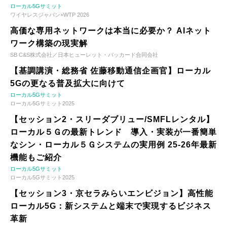
ローカル5Gサミット
ワイヤレスジャパン×WTP 2026
高価な専用ネットワークは本当に必要か？ AIネット
ワーク構築の現実解
SB C&S株式会社／日本ヒューレット・パッカード合同会社
【基調講演・総務省 佐藤移動通信企画官】ローカル
5Gの更なる普及拡大に向けて
ローカル5Gサミット
ローカル5Gサミット2025
【セッション2・スリーダブリュー/SMFLレンタル】
ローカル５Ｇの最新トレンド 導入・実装が一番簡単
なシン・ローカル５Ｇシステムの実用例 25-26年最新
機能もご紹介
ローカル5Gサミット
ローカル5Gサミット2025
【セッション3・京セラみらいエンビジョン】高性能
ローカル5G：新システムと端末で実現するビジネス
革新