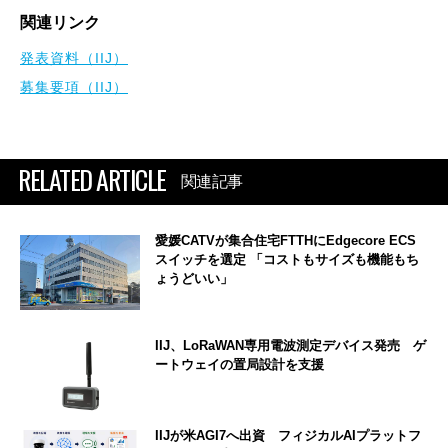
関連リンク
発表資料（IIJ）
募集要項（IIJ）
RELATED ARTICLE
関連記事
愛媛CATVが集合住宅FTTHにEdgecore ECS
スイッチを選定 「コストもサイズも機能もち
ょうどいい」
IIJ、LoRaWAN専用電波測定デバイス発売 ゲ
ートウェイの置局設計を支援
IIJが米AGI7へ出資 フィジカルAIプラットフ