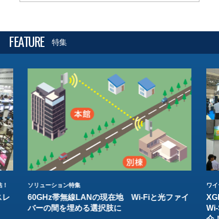
FEATURE
特集
結！
ソリューション特集
ワイ
スレ
60GHz帯無線LANの現在地 Wi-Fiと光ファイ
XG
バーの間を埋める選択肢に
W
介