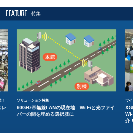
FEATURE
特集
結！
ソリューション特集
ワイ
スレ
60GHz帯無線LANの現在地 Wi-Fiと光ファイ
XG
バーの間を埋める選択肢に
W
介