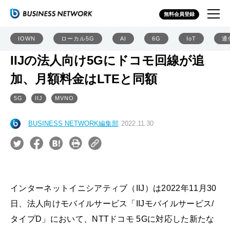
無料会員登録
IOWN
ローカル5G
AI
6G
IoT
通
IIJの法人向け5Gにドコモ回線が追
加、月額料金はLTEと同額
5G
IIJ
MVNO
BUSINESS NETWORK編集部
2022.11.30
インターネットイニシアティブ（IIJ）は2022年11月30
日、法人向けモバイルサービス「IIJモバイルサービス/
タイプD」において、NTTドコモ 5Gに対応した新たな