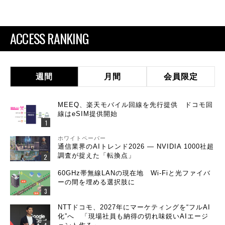
ACCESS RANKING
週間
月間
会員限定
MEEQ、楽天モバイル回線を先行提供 ドコモ回
線はeSIM提供開始
ホワイトペーパー
通信業界のAIトレンド2026 ― NVIDIA 1000社超
調査が捉えた「転換点」
60GHz帯無線LANの現在地 Wi-Fiと光ファイバ
ーの間を埋める選択肢に
NTTドコモ、2027年にマーケティングを“フルAI
化”へ 「現場社員も納得の切れ味鋭いAIエージ