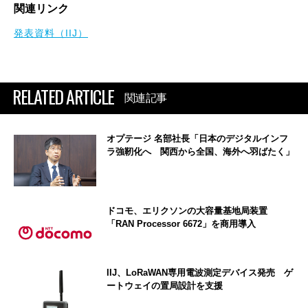
関連リンク
発表資料（IIJ）
RELATED ARTICLE
関連記事
オプテージ 名部社長「日本のデジタルインフ
ラ強靭化へ 関西から全国、海外へ羽ばたく」
ドコモ、エリクソンの大容量基地局装置
「RAN Processor 6672」を商用導入
IIJ、LoRaWAN専用電波測定デバイス発売 ゲ
ートウェイの置局設計を支援