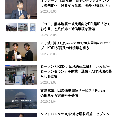
オプテージ 名部社長「日本のデジタルインフ
ラ強靭化へ 関西から全国、海外へ羽ばたく」
2026.08.06
ドコモ、熊本地震の被災者向けPFI船舶「はく
おうⅡ」と八代港の通信環境を整備
2026.08.05
ミリ波×折りたたみスマホで50人同時の3Dライ
ブ KDDIが普及の好循環を狙う
2026.08.05
ローソンとKDDI、団地再生に挑む「ハッピー
ローソンタウン」を開業 通信・AIで地域の暮
らしを支援
2026.08.05
古野電気、LEO衛星測位サービス「Pulsar」
の衛星から実信号を受信
2026.08.04
ソフトバンクの1Q決算は増収増益 セブン＆