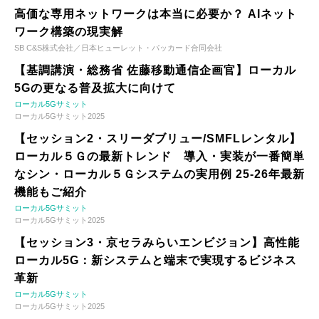
高価な専用ネットワークは本当に必要か？ AIネット
ワーク構築の現実解
SB C&S株式会社／日本ヒューレット・パッカード合同会社
【基調講演・総務省 佐藤移動通信企画官】ローカル
5Gの更なる普及拡大に向けて
ローカル5Gサミット
ローカル5Gサミット2025
【セッション2・スリーダブリュー/SMFLレンタル】
ローカル５Ｇの最新トレンド 導入・実装が一番簡単
なシン・ローカル５Ｇシステムの実用例 25-26年最新
機能もご紹介
ローカル5Gサミット
ローカル5Gサミット2025
【セッション3・京セラみらいエンビジョン】高性能
ローカル5G：新システムと端末で実現するビジネス
革新
ローカル5Gサミット
ローカル5Gサミット2025