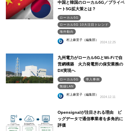
中国と韓国のローカル5G／プライベ
ート5G拡大策とは？
ローカル5G
ローカル5G 10大注目トレンド
海外動向
村上麻里子（編集部）
2024.12.25
九州電力がローカル5GとWi-Fiで自
営網構築 火力発電所の保安業務の
DX実現へ
ローカル5G
導入事例
無線LAN
村上麻里子（編集部）
2024.12.11
Opensignalが注目される理由 ビ
ッグデータで通信事業者を多角的に
評価