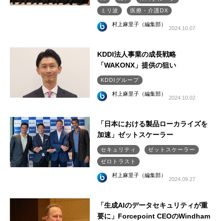
ミリ波
医療・介護DX
村上麻里子（編集部）
2024.10.07
KDDI法人事業の成長戦略
「WAKONX」提供の狙い
KDDIグループ
村上麻里子（編集部）
2024.10.02
「日本における製品ローカライズを
加速」ゼットスケーラー
セキュリティ
ゼットスケーラー
ゼロトラスト
村上麻里子（編集部）
2024.09.27
「生成AIのデータセキュリティが重
要に」Forcepoint CEOのWindham