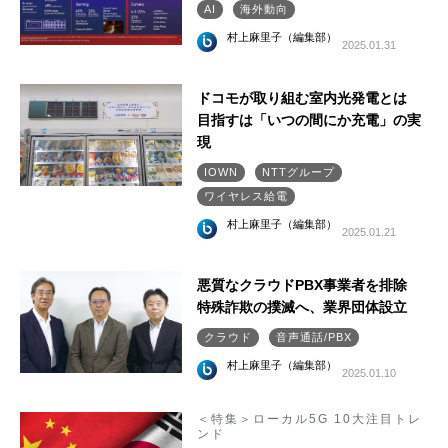
AI
海外動向
村上麻里子（編集部）
2025.01.31
ドコモが取り組む室内光発電とは
目指すは「いつの間にか充電」の実
現
IOWN
NTTグループ
ワイヤレス給電
村上麻里子（編集部）
2025.01.21
悪質なクラウドPBX事業者を排除
特殊詐欺の撲滅へ、業界団体設立
クラウド
音声通話/PBX
村上麻里子（編集部）
2025.01.10
＜特集＞ローカル5G 10大注目トレ
ンド