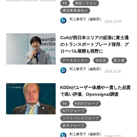
5G
測定／テスト
通信事業者向け
村上麻里子（編集部）
2024.12.04
Coltが西日本エリアの拡張に富士通
のトランスポートブレード採用、グ
ローバル展開も視野に
データセンター
光伝送
富士通
村上麻里子（編集部）
2024.11.28
KDDIがユーザー体感や一貫した品質
で高い評価、Opensignal調査
5G
KDDIグループ
NTTグループ
ソフトバンクグループ
楽天グループ
村上麻里子（編集部）
2024.11.20