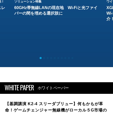
結！
ソリューション特集
ワイ
スレ
60GHz帯無線LANの現在地 Wi-Fiと光ファイ
XG
バーの間を埋める選択肢に
W
介
WHITE PAPER
ホワイトペーパー
【基調講演 K2-4 スリーダブリュー】何もかもが革
命！ゲームチェンジャー無線機がローカル５G市場の