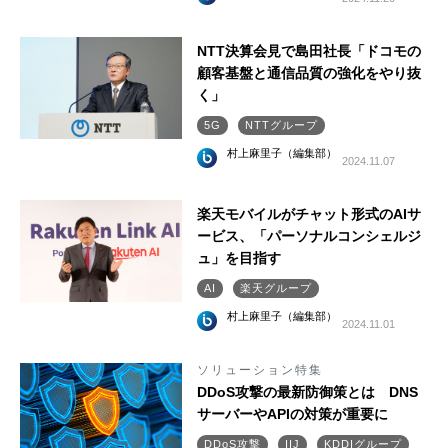
NTT決算会見で島田社長「ドコモの
顧客基盤と通信品質の強化をやり抜
く」
5G
NTTグループ
村上麻里子（編集部）
2024.11.07
楽天モバイルがチャット形式のAIサ
ービス、「パーソナルコンシェルジ
ュ」を目指す
AI
楽天グループ
村上麻里子（編集部）
2024.11.01
ソリューション特集
DDoS攻撃の最新防御策とは DNS
サーバーやAPIの対策が重要に
DDoS攻撃
IIJ
KDDIグループ