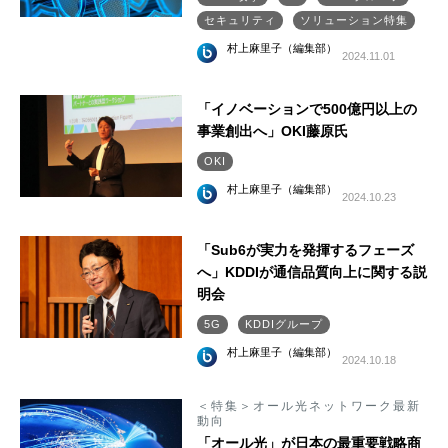
セキュリティ
ソリューション特集
村上麻里子（編集部）
2024.11.01
「イノベーションで500億円以上の
事業創出へ」OKI藤原氏
OKI
村上麻里子（編集部）
2024.10.23
「Sub6が実力を発揮するフェーズ
へ」KDDIが通信品質向上に関する説
明会
5G
KDDIグループ
村上麻里子（編集部）
2024.10.18
＜特集＞オール光ネットワーク最新
動向
「オール光」が日本の最重要戦略商