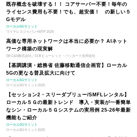
既存概念を破壊する！！ コアサーバー不要！毎年の
ライセンス費用も不要！でも、超安価！ の新しい５
Gモデル
ローカル5Gサミット
ワイヤレスジャパン×WTP 2026
高価な専用ネットワークは本当に必要か？ AIネット
ワーク構築の現実解
SB C&S株式会社／日本ヒューレット・パッカード合同会社
【基調講演・総務省 佐藤移動通信企画官】ローカル
5Gの更なる普及拡大に向けて
ローカル5Gサミット
ローカル5Gサミット2025
【セッション2・スリーダブリュー/SMFLレンタル】
ローカル５Ｇの最新トレンド 導入・実装が一番簡単
なシン・ローカル５Ｇシステムの実用例 25-26年最新
機能もご紹介
ローカル5Gサミット
ローカル5Gサミット2025