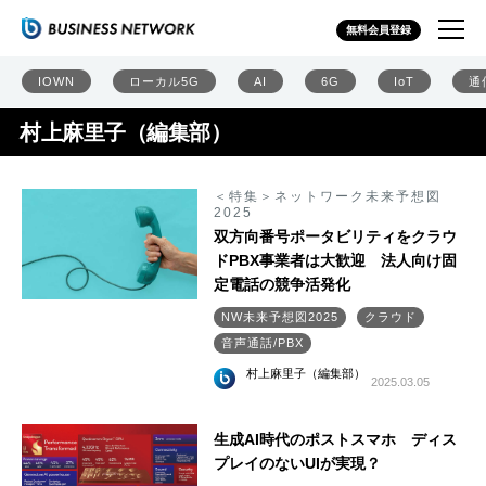
無料会員登録
IOWN
ローカル5G
AI
6G
IoT
通
村上麻里子（編集部）
＜特集＞ネットワーク未来予想図
2025
双方向番号ポータビリティをクラウ
ドPBX事業者は大歓迎 法人向け固
定電話の競争活発化
NW未来予想図2025
クラウド
音声通話/PBX
村上麻里子（編集部）
2025.03.05
生成AI時代のポストスマホ ディス
プレイのないUIが実現？