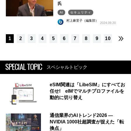
氏
AI
セキュリティ
村上麻里子（編集部）
2024.09.20
1
2
3
4
5
6
7
8
9
10
SPECIAL TOPIC
スペシャルトピック
eSIM関連は「LibeSIM」にすべてお
任せ! eIMでマルチプロファイルを
動的に切り替え
通信業界のAIトレンド2026 ―
NVIDIA 1000社超調査が捉えた「転
換点」