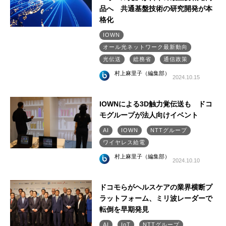
品へ 共通基盤技術の研究開発が本
格化
IOWN
オール光ネットワーク最新動向
光伝送
総務省
通信政策
村上麻里子（編集部）
2024.10.15
IOWNによる3D触力覚伝送も ドコ
モグループが法人向けイベント
AI
IOWN
NTTグループ
ワイヤレス給電
村上麻里子（編集部）
2024.10.10
ドコモらがヘルスケアの業界横断プ
ラットフォーム、ミリ波レーダーで
転倒を早期発見
AI
IoT
NTTグループ