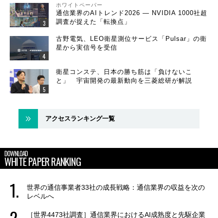
ホワイトペーパー
通信業界のAIトレンド2026 ― NVIDIA 1000社超
調査が捉えた「転換点」
古野電気、LEO衛星測位サービス「Pulsar」の衛
星から実信号を受信
衛星コンステ、日本の勝ち筋は「負けないこ
と」 宇宙開発の最新動向を三菱総研が解説
アクセスランキング一覧
DOWNLOAD
WHITE PAPER RANKING
世界の通信事業者33社の成長戦略：通信業界の収益を次の
レベルへ
［世界4473社調査］通信業界におけるAI成熟度と先駆企業