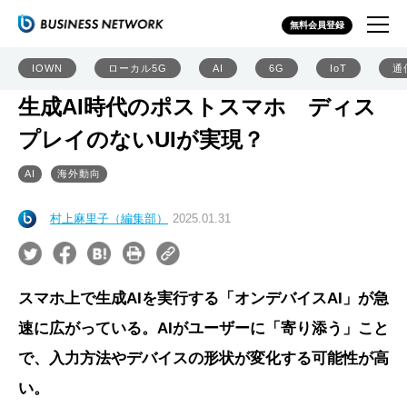
無料会員登録
IOWN
ローカル5G
AI
6G
IoT
通
生成AI時代のポストスマホ ディス
プレイのないUIが実現？
AI
海外動向
村上麻里子（編集部）
2025.01.31
スマホ上で生成AIを実行する「オンデバイスAI」が急
速に広がっている。AIがユーザーに「寄り添う」こと
で、入力方法やデバイスの形状が変化する可能性が高
い。