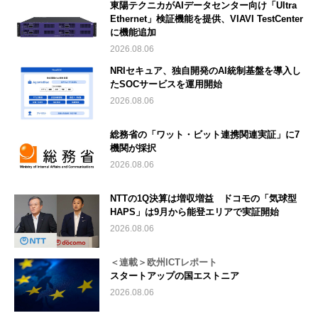
東陽テクニカがAIデータセンター向け「Ultra
Ethernet」検証機能を提供、VIAVI TestCenter
に機能追加
2026.08.06
NRIセキュア、独自開発のAI統制基盤を導入し
たSOCサービスを運用開始
2026.08.06
総務省の「ワット・ビット連携関連実証」に7
機関が採択
2026.08.06
NTTの1Q決算は増収増益 ドコモの「気球型
HAPS」は9月から能登エリアで実証開始
2026.08.06
＜連載＞欧州ICTレポート
スタートアップの国エストニア
2026.08.06