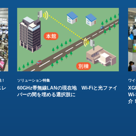
結！
ソリューション特集
ワイ
スレ
60GHz帯無線LANの現在地 Wi-Fiと光ファイ
XG
バーの間を埋める選択肢に
W
介