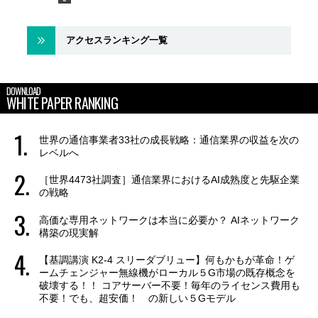
アクセスランキング一覧
DOWNLOAD
WHITE PAPER RANKING
世界の通信事業者33社の成長戦略：通信業界の収益を次の
レベルへ
［世界4473社調査］通信業界におけるAI成熟度と先駆企業
の戦略
高価な専用ネットワークは本当に必要か？ AIネットワーク
構築の現実解
【基調講演 K2-4 スリーダブリュー】何もかもが革命！ゲ
ームチェンジャー無線機がローカル５G市場の既存概念を
破壊する！！ コアサーバー不要！毎年のライセンス費用も
不要！でも、超安価！ の新しい５Gモデル