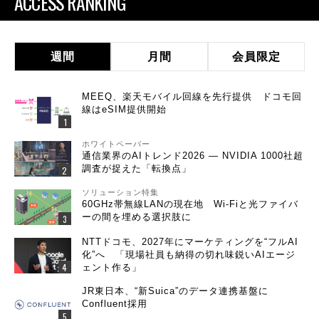
ACCESS RANKING
週間
月間
会員限定
MEEQ、楽天モバイル回線を先行提供 ドコモ回
線はeSIM提供開始
ホワイトペーパー
通信業界のAIトレンド2026 ― NVIDIA 1000社超
調査が捉えた「転換点」
ソリューション特集
60GHz帯無線LANの現在地 Wi-Fiと光ファイバ
ーの間を埋める選択肢に
NTTドコモ、2027年にマーケティングを“フルAI
化”へ 「現場社員も納得の切れ味鋭いAIエージ
ェント作る」
JR東日本、“新Suica”のデータ連携基盤に
Confluent採用