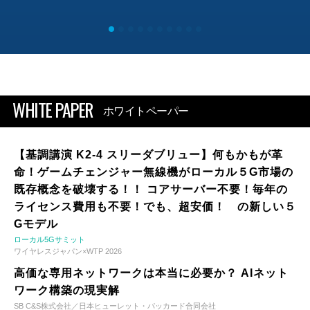
WHITE PAPER
ホワイトペーパー
【基調講演 K2-4 スリーダブリュー】何もかもが革
命！ゲームチェンジャー無線機がローカル５G市場の
既存概念を破壊する！！ コアサーバー不要！毎年の
ライセンス費用も不要！でも、超安価！ の新しい５
Gモデル
ローカル5Gサミット
ワイヤレスジャパン×WTP 2026
高価な専用ネットワークは本当に必要か？ AIネット
ワーク構築の現実解
SB C&S株式会社／日本ヒューレット・パッカード合同会社