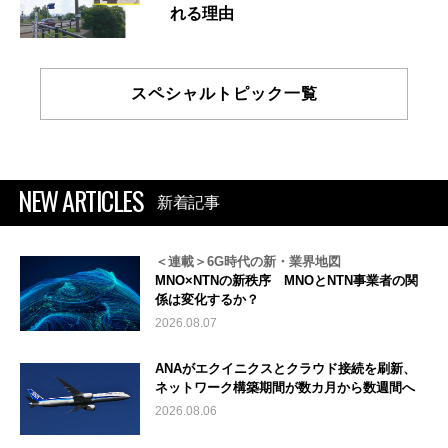
れる理由
スペシャルトピック一覧
NEW ARTICLES
新着記事
＜連載＞6G時代の新・業界地図
MNO×NTNの新秩序 MNOとNTN事業者の関
係は変化するか？
2026.08.07
ANAがエクイニクスとクラウド接続を刷新、
ネットワーク構築期間が数カ月から数週間へ
2026.08.06