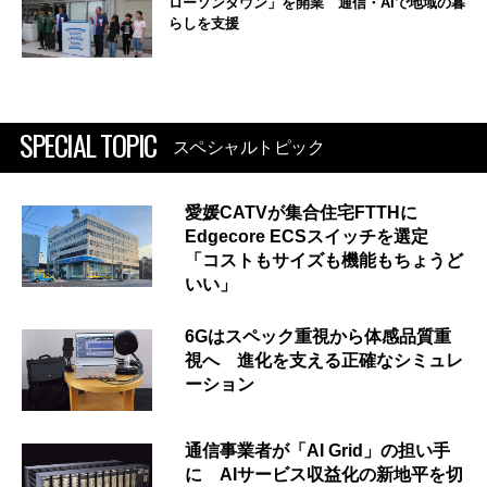
ローソンタウン」を開業 通信・AIで地域の暮
らしを支援
SPECIAL TOPIC
スペシャルトピック
愛媛CATVが集合住宅FTTHに
Edgecore ECSスイッチを選定
「コストもサイズも機能もちょうど
いい」
6Gはスペック重視から体感品質重
視へ 進化を支える正確なシミュレ
ーション
通信事業者が「AI Grid」の担い手
に AIサービス収益化の新地平を切