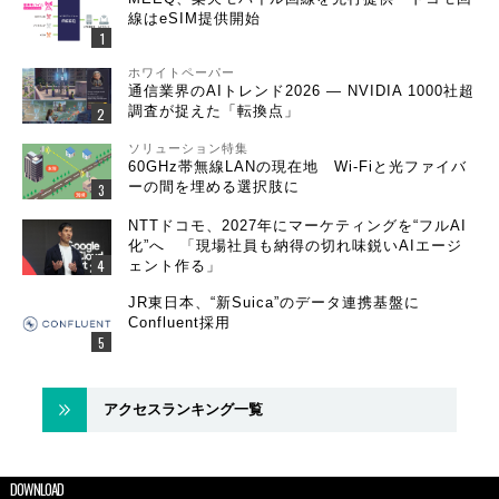
線はeSIM提供開始
ホワイトペーパー
通信業界のAIトレンド2026 ― NVIDIA 1000社超
調査が捉えた「転換点」
ソリューション特集
60GHz帯無線LANの現在地 Wi-Fiと光ファイバ
ーの間を埋める選択肢に
NTTドコモ、2027年にマーケティングを“フルAI
化”へ 「現場社員も納得の切れ味鋭いAIエージ
ェント作る」
JR東日本、“新Suica”のデータ連携基盤に
Confluent採用
アクセスランキング一覧
DOWNLOAD