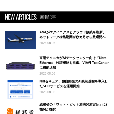
NEW ARTICLES
新着記事
ANAがエクイニクスとクラウド接続を刷新、
ネットワーク構築期間が数カ月から数週間へ
2026.08.06
東陽テクニカがAIデータセンター向け「Ultra
Ethernet」検証機能を提供、VIAVI TestCenter
に機能追加
2026.08.06
NRIセキュア、独自開発のAI統制基盤を導入し
たSOCサービスを運用開始
2026.08.06
総務省の「ワット・ビット連携関連実証」に7
機関が採択