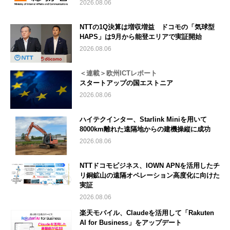
2026.08.06
NTTの1Q決算は増収増益 ドコモの「気球型
HAPS」は9月から能登エリアで実証開始
2026.08.06
＜連載＞欧州ICTレポート
スタートアップの国エストニア
2026.08.06
ハイテクインター、Starlink Miniを用いて
8000km離れた遠隔地からの建機操縦に成功
2026.08.06
NTTドコモビジネス、IOWN APNを活用したチ
リ銅鉱山の遠隔オペレーション高度化に向けた
実証
2026.08.06
楽天モバイル、Claudeを活用して「Rakuten
AI for Business」をアップデート