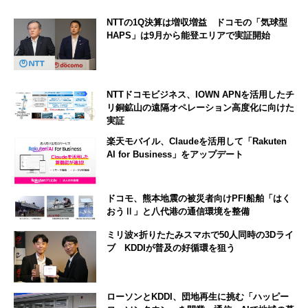
NTTの1Q決算は増収増益 ドコモの「気球型
HAPS」は9月から能登エリアで実証開始
NTTドコモビジネス、IOWN APNを活用したチ
リ銅鉱山の遠隔オペレーション高度化に向けた
実証
楽天モバイル、Claudeを活用して「Rakuten
AI for Business」をアップデート
ドコモ、熊本地震の被災者向けPFI船舶「はく
おうⅡ」と八代港の通信環境を整備
ミリ波×折りたたみスマホで50人同時の3Dライ
ブ KDDIが普及の好循環を狙う
ローソンとKDDI、団地再生に挑む「ハッピー