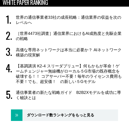
WHITE PAPER RANKING
世界の通信事業者33社の成長戦略：通信業界の収益を次の
レベルへ
［世界4473社調査］通信業界におけるAI成熟度と先駆企業
の戦略
高価な専用ネットワークは本当に必要か？ AIネットワーク
構築の現実解
【基調講演 K2-4 スリーダブリュー】何もかもが革命！ゲ
ームチェンジャー無線機がローカル５G市場の既存概念を
破壊する！！ コアサーバー不要！毎年のライセンス費用も
不要！でも、超安価！ の新しい５Gモデル
通信事業者の新たな戦略ガイド B2B2Xモデルを成功に導
く秘訣とは
ダウンロード数ランキングをもっと見る