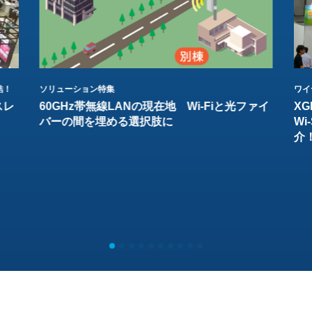
結！
ソリューション特集
ワイ
スレ
60GHz帯無線LANの現在地 Wi-Fiと光ファイ
XG
バーの間を埋める選択肢に
W
介