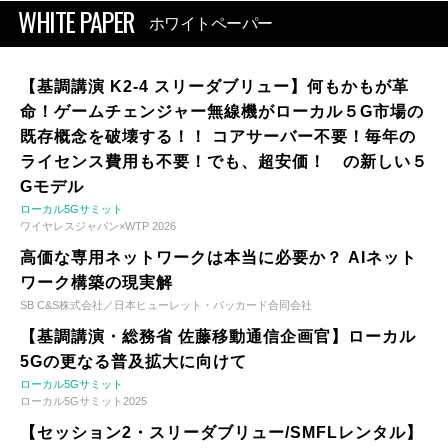
WHITE PAPER
ホワイトペーパー
【基調講演 K2-4 スリーダブリュー】何もかもが革
命！ゲームチェンジャー無線機がローカル５G市場の
既存概念を破壊する！！ コアサーバー不要！毎年の
ライセンス費用も不要！でも、超安価！ の新しい５
Gモデル
ローカル5Gサミット
ワイヤレスジャパン×WTP 2026
高価な専用ネットワークは本当に必要か？ AIネット
ワーク構築の現実解
SB C&S株式会社／日本ヒューレット・パッカード合同会社
【基調講演・総務省 佐藤移動通信企画官】ローカル
5Gの更なる普及拡大に向けて
ローカル5Gサミット
ローカル5Gサミット2025
【セッション2・スリーダブリュー/SMFLレンタル】