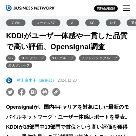
無料会員登録
IOWN
ローカル5G
AI
6G
IoT
通
KDDIがユーザー体感や一貫した品質
で高い評価、Opensignal調査
5G
KDDIグループ
NTTグループ
ソフトバンクグループ
楽天グループ
村上麻里子（編集部）
2024.11.20
Opensignalが、国内4キャリアを対象にした最新のモ
バイルネットワーク・ユーザー体感レポートを発表。
KDDIが18部門中13部門で首位という高い評価を獲得