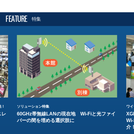
FEATURE
特集
結！
ソリューション特集
ワイ
スレ
60GHz帯無線LANの現在地 Wi-Fiと光ファイ
XG
バーの間を埋める選択肢に
W
介