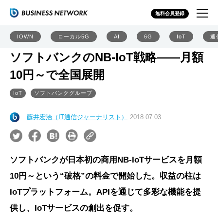
無料会員登録
IOWN
ローカル5G
AI
6G
IoT
通
ソフトバンクのNB-IoT戦略――月額
10円～で全国展開
IoT
ソフトバンクグループ
藤井宏治（IT通信ジャーナリスト）
2018.07.03
ソフトバンクが日本初の商用NB-IoTサービスを月額
10円～という“破格”の料金で開始した。収益の柱は
IoTプラットフォーム。APIを通じて多彩な機能を提
供し、IoTサービスの創出を促す。