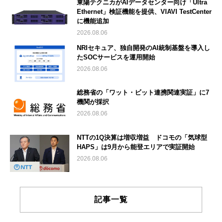
東陽テクニカがAIデータセンター向け「Ultra
Ethernet」検証機能を提供、VIAVI TestCenter
に機能追加
2026.08.06
NRIセキュア、独自開発のAI統制基盤を導入し
たSOCサービスを運用開始
2026.08.06
総務省の「ワット・ビット連携関連実証」に7
機関が採択
2026.08.06
NTTの1Q決算は増収増益 ドコモの「気球型
HAPS」は9月から能登エリアで実証開始
2026.08.06
記事一覧