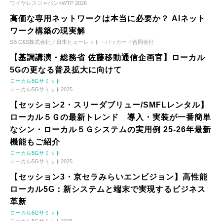
ワイヤレスジャパン×WTP 2026
高価な専用ネットワークは本当に必要か？ AIネット
ワーク構築の現実解
SB C&S株式会社／日本ヒューレット・パッカード合同会社
【基調講演・総務省 佐藤移動通信企画官】ローカル
5Gの更なる普及拡大に向けて
ローカル5Gサミット
ローカル5Gサミット2025
【セッション2・スリーダブリュー/SMFLレンタル】
ローカル５Ｇの最新トレンド 導入・実装が一番簡単
なシン・ローカル５Ｇシステムの実用例 25-26年最新
機能もご紹介
ローカル5Gサミット
ローカル5Gサミット2025
【セッション3・京セラみらいエンビジョン】高性能
ローカル5G：新システムと端末で実現するビジネス
革新
ローカル5Gサミット
ローカル5Gサミット2025