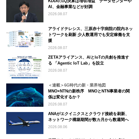
KDDIの1Q決算は増収増益 データセンターや
AI、金融事業などが好調
2026.08.07
アライドテレシス、三原赤十字病院の院内ネッ
トワークを刷新 少人数運用でも安定稼働を支
援
2026.08.07
ZETAアライアンス、AIとIoTの共創を推進す
る 「Agentic IoT Lab」を設立
2026.08.07
＜連載＞6G時代の新・業界地図
MNO×NTNの新秩序 MNOとNTN事業者の関
係は変化するか？
2026.08.07
ANAがエクイニクスとクラウド接続を刷新、
ネットワーク構築期間が数カ月から数週間へ
2026.08.06