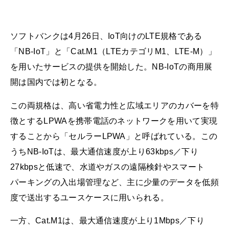
ソフトバンクは4月26日、IoT向けのLTE規格である
「NB-IoT」と「Cat.M1（LTEカテゴリM1、LTE-M）」
を用いたサービスの提供を開始した。NB-IoTの商用展
開は国内では初となる。
この両規格は、高い省電力性と広域エリアのカバーを特
徴とするLPWAを携帯電話のネットワークを用いて実現
することから「セルラーLPWA」と呼ばれている。この
うちNB-IoTは、最大通信速度が上り63kbps／下り
27kbpsと低速で、水道やガスの遠隔検針やスマート
パーキングの入出場管理など、主に少量のデータを低頻
度で送出するユースケースに用いられる。
一方、Cat.M1は、最大通信速度が上り1Mbps／下り