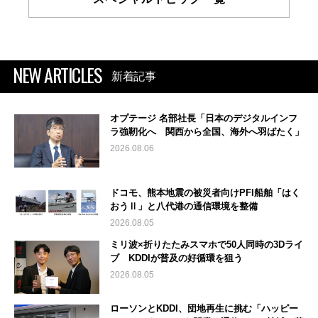
NEW ARTICLES
新着記事
オプテージ 名部社長「日本のデジタルインフ
ラ強靭化へ 関西から全国、海外へ羽ばたく」
2026.08.06
ドコモ、熊本地震の被災者向けPFI船舶「はく
おうⅡ」と八代港の通信環境を整備
2026.08.05
ミリ波×折りたたみスマホで50人同時の3Dライ
ブ KDDIが普及の好循環を狙う
2026.08.05
ローソンとKDDI、団地再生に挑む「ハッピー