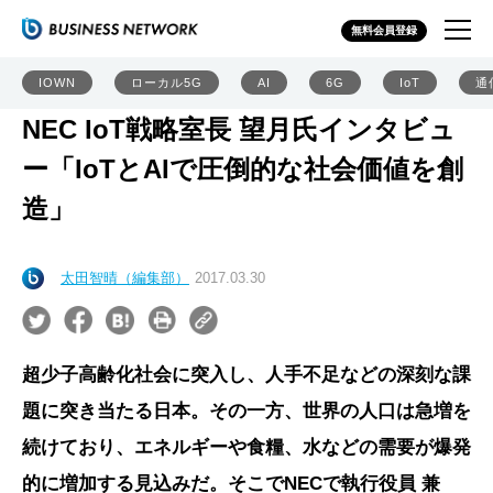
無料会員登録
IOWN
ローカル5G
AI
6G
IoT
通
NEC IoT戦略室長 望月氏インタビュ
ー「IoTとAIで圧倒的な社会価値を創
造」
太田智晴（編集部）
2017.03.30
超少子高齢化社会に突入し、人手不足などの深刻な課
題に突き当たる日本。その一方、世界の人口は急増を
続けており、エネルギーや食糧、水などの需要が爆発
的に増加する見込みだ。そこでNECで執行役員 兼