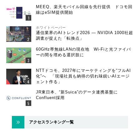
MEEQ、楽天モバイル回線を先行提供 ドコモ回
線はeSIM提供開始
ホワイトペーパー
通信業界のAIトレンド2026 ― NVIDIA 1000社超
調査が捉えた「転換点」
60GHz帯無線LANの現在地 Wi-Fiと光ファイバ
ーの間を埋める選択肢に
NTTドコモ、2027年にマーケティングを“フルAI
化”へ 「現場社員も納得の切れ味鋭いAIエージ
ェント作る」
JR東日本、“新Suica”のデータ連携基盤に
Confluent採用
アクセスランキング一覧