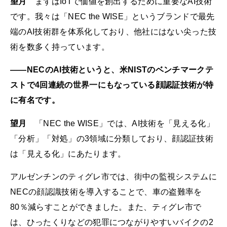
望月
まずはIoTで価値を創出するために重要なAI技術
です。我々は「NEC the WISE」というブランドで最先
端のAI技術群を体系化しており、他社にはない尖った技
術を数多く持っています。
――NECのAI技術というと、米NISTのベンチマークテ
ストで4回連続の世界一にもなっている顔認証技術が特
に有名です。
望月
「NEC the WISE」では、AI技術を「見える化」
「分析」「対処」の3領域に分類しており、顔認証技術
は「見える化」にあたります。
アルゼンチンのティグレ市では、街中の監視システムに
NECの顔認識技術を導入することで、車の盗難率を
80％減らすことができました。また、ティグレ市で
は、ひったくりなどの犯罪につながりやすいバイクの2