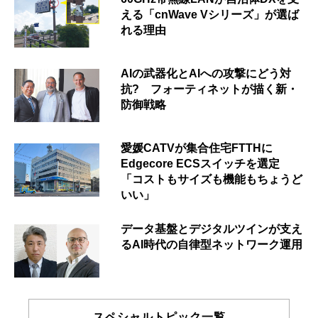
える「cnWave Vシリーズ」が選ば
れる理由
AIの武器化とAIへの攻撃にどう対
抗? フォーティネットが描く新・
防御戦略
愛媛CATVが集合住宅FTTHに
Edgecore ECSスイッチを選定
「コストもサイズも機能もちょうど
いい」
データ基盤とデジタルツインが支え
るAI時代の自律型ネットワーク運用
スペシャルトピック一覧