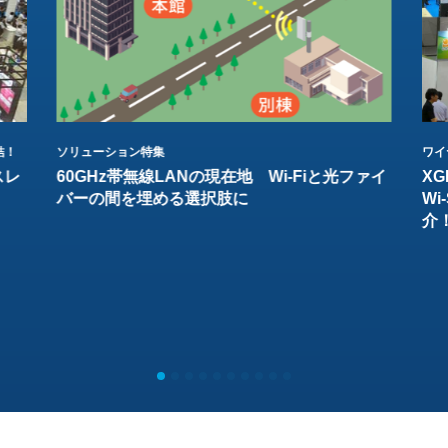
結！
ソリューション特集
ワイ
スレ
60GHz帯無線LANの現在地 Wi-Fiと光ファイ
XG
バーの間を埋める選択肢に
W
介