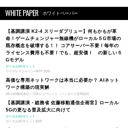
WHITE PAPER
ホワイトペーパー
【基調講演 K2-4 スリーダブリュー】何もかもが革
命！ゲームチェンジャー無線機がローカル５G市場の
既存概念を破壊する！！ コアサーバー不要！毎年の
ライセンス費用も不要！でも、超安価！ の新しい５
Gモデル
ローカル5Gサミット
ワイヤレスジャパン×WTP 2026
高価な専用ネットワークは本当に必要か？ AIネット
ワーク構築の現実解
SB C&S株式会社／日本ヒューレット・パッカード合同会社
【基調講演・総務省 佐藤移動通信企画官】ローカル
5Gの更なる普及拡大に向けて
ローカル5Gサミット
ローカル5Gサミット2025