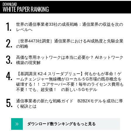
DOWNLOAD
WHITE PAPER RANKING
世界の通信事業者33社の成長戦略：通信業界の収益を次の
レベルへ
［世界4473社調査］通信業界におけるAI成熟度と先駆企業
の戦略
高価な専用ネットワークは本当に必要か？ AIネットワーク
構築の現実解
【基調講演 K2-4 スリーダブリュー】何もかもが革命！ゲ
ームチェンジャー無線機がローカル５G市場の既存概念を
破壊する！！ コアサーバー不要！毎年のライセンス費用も
不要！でも、超安価！ の新しい５Gモデル
通信事業者の新たな戦略ガイド B2B2Xモデルを成功に導
く秘訣とは
ダウンロード数ランキングをもっと見る