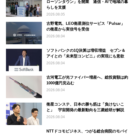
ローソンタウン」を開業 通信・AIで地域の暮
らしを支援
2026.08.05
古野電気、LEO衛星測位サービス「Pulsar」
の衛星から実信号を受信
2026.08.04
ソフトバンクの1Q決算は増収増益 セブン＆
アイとの「未来型コンビニ」の実現にも意欲
2026.08.04
古河電工が光ファイバー増産へ、総投資額は約
1000億円見込む
2026.08.04
衛星コンステ、日本の勝ち筋は「負けないこ
と」 宇宙開発の最新動向を三菱総研が解説
2026.08.04
NTTドコモビジネス、つがる総合病院のモバイ