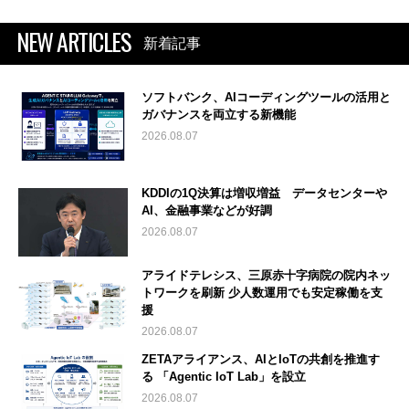
NEW ARTICLES
新着記事
ソフトバンク、AIコーディングツールの活用と
ガバナンスを両立する新機能
2026.08.07
KDDIの1Q決算は増収増益 データセンターや
AI、金融事業などが好調
2026.08.07
アライドテレシス、三原赤十字病院の院内ネッ
トワークを刷新 少人数運用でも安定稼働を支
援
2026.08.07
ZETAアライアンス、AIとIoTの共創を推進す
る 「Agentic IoT Lab」を設立
2026.08.07