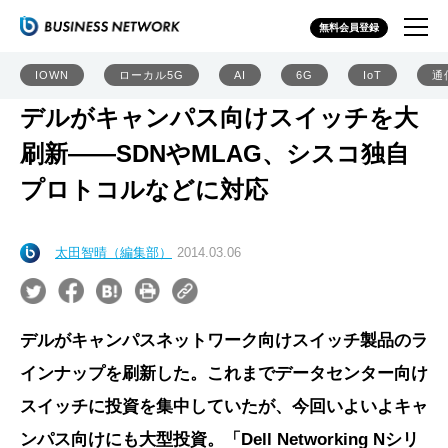
無料会員登録
IOWN
ローカル5G
AI
6G
IoT
通
デルがキャンパス向けスイッチを大
刷新――SDNやMLAG、シスコ独自
プロトコルなどに対応
太田智晴（編集部）
2014.03.06
デルがキャンパスネットワーク向けスイッチ製品のラ
インナップを刷新した。これまでデータセンター向け
スイッチに投資を集中していたが、今回いよいよキャ
ンパス向けにも大型投資。「Dell Networking Nシリ