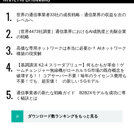
世界の通信事業者33社の成長戦略：通信業界の収益を次の
レベルへ
［世界4473社調査］通信業界におけるAI成熟度と先駆企業
の戦略
高価な専用ネットワークは本当に必要か？ AIネットワーク
構築の現実解
【基調講演 K2-4 スリーダブリュー】何もかもが革命！ゲ
ームチェンジャー無線機がローカル５G市場の既存概念を
破壊する！！ コアサーバー不要！毎年のライセンス費用も
不要！でも、超安価！ の新しい５Gモデル
通信事業者の新たな戦略ガイド B2B2Xモデルを成功に導
く秘訣とは
ダウンロード数ランキングをもっと見る