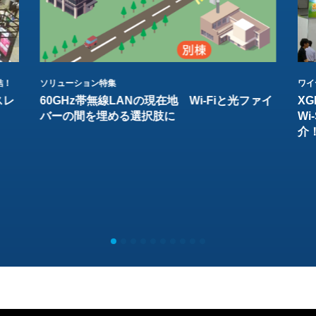
結！
ソリューション特集
ワイ
スレ
60GHz帯無線LANの現在地 Wi-Fiと光ファイ
XG
バーの間を埋める選択肢に
W
介