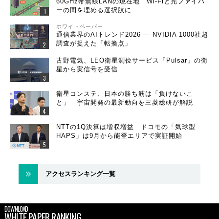
60GHz帯無線LANの現在地 Wi-Fiと光ファイバ
ーの間を埋める選択肢に
ホワイトペーパー
通信業界のAIトレンド2026 ― NVIDIA 1000社超
調査が捉えた「転換点」
古野電気、LEO衛星測位サービス「Pulsar」の衛
星から実信号を受信
衛星コンステ、日本の勝ち筋は「負けないこ
と」 宇宙開発の最新動向を三菱総研が解説
NTTの1Q決算は増収増益 ドコモの「気球型
HAPS」は9月から能登エリアで実証開始
アクセスランキング一覧
DOWNLOAD
WHITE PAPER RANKING