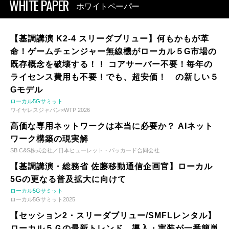
WHITE PAPER
ホワイトペーパー
【基調講演 K2-4 スリーダブリュー】何もかもが革
命！ゲームチェンジャー無線機がローカル５G市場の
既存概念を破壊する！！ コアサーバー不要！毎年の
ライセンス費用も不要！でも、超安価！ の新しい５
Gモデル
ローカル5Gサミット
ワイヤレスジャパン×WTP 2026
高価な専用ネットワークは本当に必要か？ AIネット
ワーク構築の現実解
SB C&S株式会社／日本ヒューレット・パッカード合同会社
【基調講演・総務省 佐藤移動通信企画官】ローカル
5Gの更なる普及拡大に向けて
ローカル5Gサミット
ローカル5Gサミット2025
【セッション2・スリーダブリュー/SMFLレンタル】
ローカル５Ｇの最新トレンド 導入・実装が一番簡単