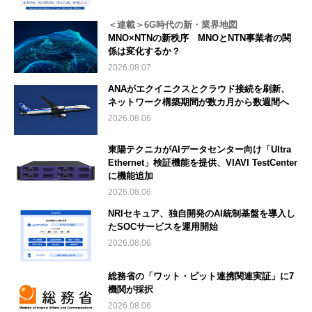
＜連載＞6G時代の新・業界地図
MNO×NTNの新秩序 MNOとNTN事業者の関
係は変化するか？
2026.08.07
ANAがエクイニクスとクラウド接続を刷新、
ネットワーク構築期間が数カ月から数週間へ
2026.08.06
東陽テクニカがAIデータセンター向け「Ultra
Ethernet」検証機能を提供、VIAVI TestCenter
に機能追加
2026.08.06
NRIセキュア、独自開発のAI統制基盤を導入し
たSOCサービスを運用開始
2026.08.06
総務省の「ワット・ビット連携関連実証」に7
機関が採択
2026.08.06