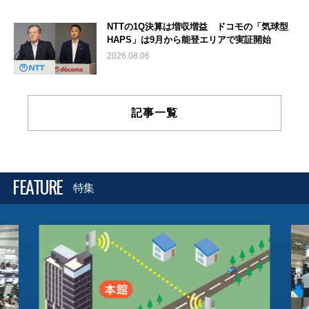
NTTの1Q決算は増収増益 ドコモの「気球型
HAPS」は9月から能登エリアで実証開始
2026.08.06
記事一覧
FEATURE
特集