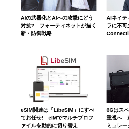
AIの武器化とAIへの攻撃にどう
AIネイ
対抗? フォーティネットが描く
ラに不可欠
新・防御戦略
Connecti
eSIM関連は「LibeSIM」にすべ
6Gはス
てお任せ! eIMでマルチプロフ
重視へ 
ァイルを動的に切り替え
ミュレー