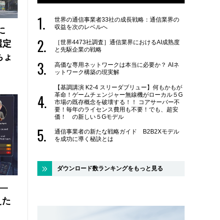
世界の通信事業者33社の成長戦略：通信業界の
収益を次のレベルへ
に
選定
［世界4473社調査］通信業界におけるAI成熟度
と先駆企業の戦略
ちょ
高価な専用ネットワークは本当に必要か？ AIネ
ットワーク構築の現実解
【基調講演 K2-4 スリーダブリュー】何もかもが
革命！ゲームチェンジャー無線機がローカル５G
市場の既存概念を破壊する！！ コアサーバー不
要！毎年のライセンス費用も不要！でも、超安
価！ の新しい５Gモデル
通信事業者の新たな戦略ガイド B2B2Xモデル
を成功に導く秘訣とは
ダウンロード数ランキングをもっと見る
 ―
えた