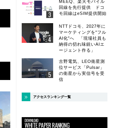
MEEQ、楽天モバイル
回線を先行提供 ドコ
モ回線はeSIM提供開始
NTTドコモ、2027年に
マーケティングを“フル
AI化”へ 「現場社員も
納得の切れ味鋭いAIエ
ージェント作る」
古野電気、LEO衛星測
位サービス「Pulsar」
の衛星から実信号を受
信
アクセスランキング一覧
DOWNLOAD
WHITE PAPER RANKING