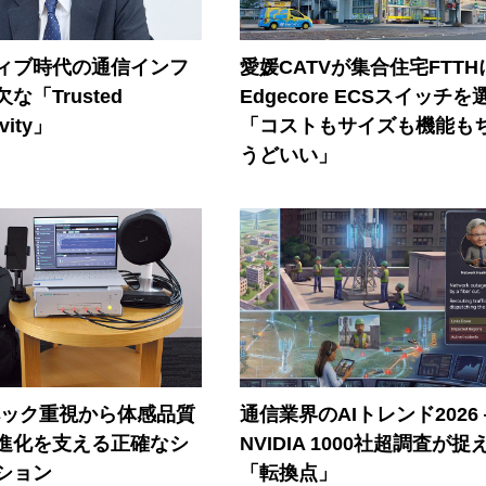
ティブ時代の通信インフ
愛媛CATVが集合住宅FTTH
な「Trusted
Edgecore ECSスイッチを
vity」
「コストもサイズも機能も
うどいい」
ペック重視から体感品質
通信業界のAIトレンド2026
進化を支える正確なシ
NVIDIA 1000社超調査が捉
ション
「転換点」