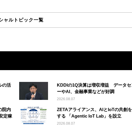
シャルトピック一覧
ルの活
KDDIの1Q決算は増収増益 データセ
ーやAI、金融事業などが好調
2026.08.07
の院内
ZETAアライアンス、AIとIoTの共創
安定稼
する 「Agentic IoT Lab」を設立
2026.08.07