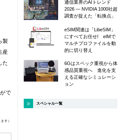
通信業界のAIトレンド
2026 ― NVIDIA 1000社超
調査が捉えた「転換点」
eSIM関連は「LibeSIM」
にすべてお任せ! eIMで
ら製
マルチプロファイルを動
的に切り替え
生産
した
6Gはスペック重視から体
感品質重視へ 進化を支
える正確なシミュレーシ
ョン
とがで
スペシャル一覧
ります）