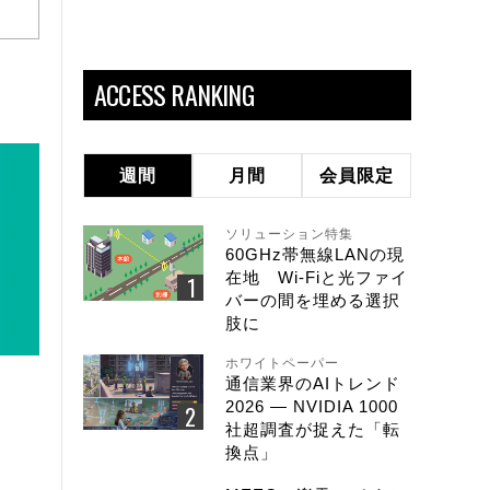
ACCESS RANKING
週間
月間
会員限定
ソリューション特集
60GHz帯無線LANの現
在地 Wi-Fiと光ファイ
バーの間を埋める選択
肢に
ホワイトペーパー
通信業界のAIトレンド
2026 ― NVIDIA 1000
社超調査が捉えた「転
換点」