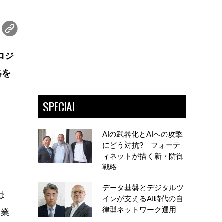
ロジ
略を
SPECIAL
AIの武器化とAIへの攻撃
にどう対抗? フォーテ
ィネットが描く新・防御
戦略
データ基盤とデジタルツ
ま
インが支えるAI時代の自
律型ネットワーク運用
企業