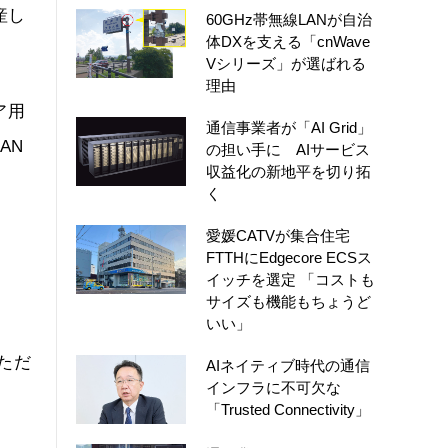
産し
60GHz帯無線LANが自治
体DXを支える「cnWave
Vシリーズ」が選ばれる
理由
ア用
通信事業者が「AI Grid」
AN
の担い手に AIサービス
収益化の新地平を切り拓
く
愛媛CATVが集合住宅
FTTHにEdgecore ECSス
イッチを選定 「コストも
サイズも機能もちょうど
いい」
ただ
AIネイティブ時代の通信
インフラに不可欠な
「Trusted Connectivity」