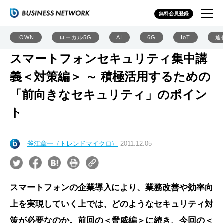
無料会員登録
IOWN
ローカル5G
AI
6G
IoT
通
スマートフォンセキュリティ集中講
義＜対策編＞ ～ 積極活用するための
「前向きなセキュリティ」のポイン
ト
斧江章一（トレンドマイクロ）
2011.12.05
スマートフォンの企業導入により、業務改善や効率向
上を実現していく上では、どのようなセキュリティ対
策が必要なのか。前回の＜脅威編＞に続き、今回の＜