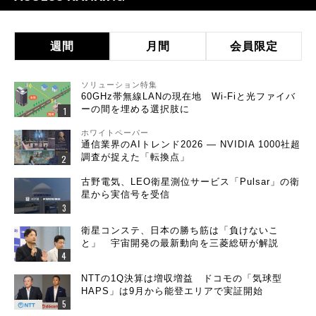
週間
月間
会員限定
ソリューション特集
60GHz帯無線LANの現在地 Wi-Fiと光ファイバ
ーの間を埋める選択肢に
ホワイトペーパー
通信業界のAIトレンド2026 ― NVIDIA 1000社超
調査が捉えた「転換点」
古野電気、LEO衛星測位サービス「Pulsar」の衛
星から実信号を受信
衛星コンステ、日本の勝ち筋は「負けないこ
と」 宇宙開発の最新動向を三菱総研が解説
NTTの1Q決算は増収増益 ドコモの「気球型
HAPS」は9月から能登エリアで実証開始