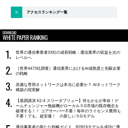
アクセスランキング一覧
DOWNLOAD
WHITE PAPER RANKING
世界の通信事業者33社の成長戦略：通信業界の収益を次の
レベルへ
［世界4473社調査］通信業界におけるAI成熟度と先駆企業
の戦略
高価な専用ネットワークは本当に必要か？ AIネットワーク
構築の現実解
【基調講演 K2-4 スリーダブリュー】何もかもが革命！ゲ
ームチェンジャー無線機がローカル５G市場の既存概念を
破壊する！！ コアサーバー不要！毎年のライセンス費用も
不要！でも、超安価！ の新しい５Gモデル
通信事業者の新たな戦略ガイド B2B2Xモデルを成功に導