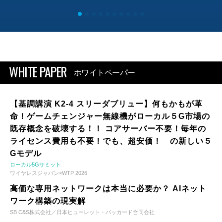
WHITE PAPER
ホワイトペーパー
【基調講演 K2-4 スリーダブリュー】何もかもが革
命！ゲームチェンジャー無線機がローカル５G市場の
既存概念を破壊する！！ コアサーバー不要！毎年の
ライセンス費用も不要！でも、超安価！ の新しい５
Gモデル
ローカル5Gサミット
ワイヤレスジャパン×WTP 2026
高価な専用ネットワークは本当に必要か？ AIネット
ワーク構築の現実解
SB C&S株式会社／日本ヒューレット・パッカード合同会社