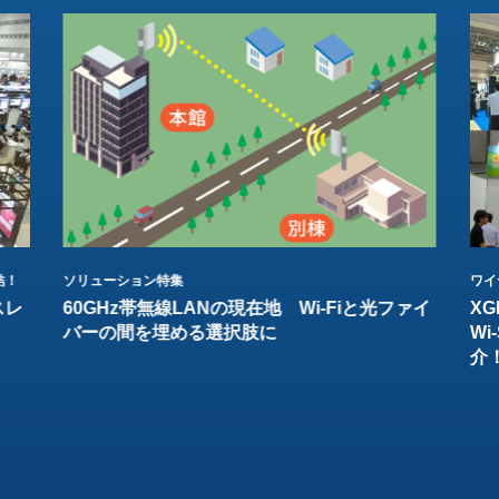
結！
ソリューション特集
ワイ
スレ
60GHz帯無線LANの現在地 Wi-Fiと光ファイ
XG
バーの間を埋める選択肢に
W
介