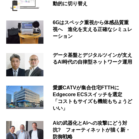
動的に切り替え
6Gはスペック重視から体感品質重
視へ 進化を支える正確なシミュレ
ーション
データ基盤とデジタルツインが支え
るAI時代の自律型ネットワーク運用
愛媛CATVが集合住宅FTTHに
Edgecore ECSスイッチを選定
「コストもサイズも機能もちょうど
いい」
AIの武器化とAIへの攻撃にどう対
抗? フォーティネットが描く新・
防御戦略