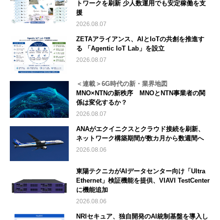
トワークを刷新 少人数運用でも安定稼働を支
援
2026.08.07
ZETAアライアンス、AIとIoTの共創を推進す
る 「Agentic IoT Lab」を設立
2026.08.07
＜連載＞6G時代の新・業界地図
MNO×NTNの新秩序 MNOとNTN事業者の関
係は変化するか？
2026.08.07
ANAがエクイニクスとクラウド接続を刷新、
ネットワーク構築期間が数カ月から数週間へ
2026.08.06
東陽テクニカがAIデータセンター向け「Ultra
Ethernet」検証機能を提供、VIAVI TestCenter
に機能追加
2026.08.06
NRIセキュア、独自開発のAI統制基盤を導入し