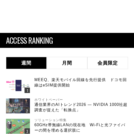
ACCESS RANKING
週間
月間
会員限定
MEEQ、楽天モバイル回線を先行提供 ドコモ回
線はeSIM提供開始
ホワイトペーパー
通信業界のAIトレンド2026 ― NVIDIA 1000社超
調査が捉えた「転換点」
ソリューション特集
60GHz帯無線LANの現在地 Wi-Fiと光ファイバ
ーの間を埋める選択肢に