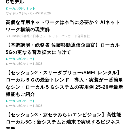
Gモデル
ローカル5Gサミット
ワイヤレスジャパン×WTP 2026
高価な専用ネットワークは本当に必要か？ AIネット
ワーク構築の現実解
SB C&S株式会社／日本ヒューレット・パッカード合同会社
【基調講演・総務省 佐藤移動通信企画官】ローカル
5Gの更なる普及拡大に向けて
ローカル5Gサミット
ローカル5Gサミット2025
【セッション2・スリーダブリュー/SMFLレンタル】
ローカル５Ｇの最新トレンド 導入・実装が一番簡単
なシン・ローカル５Ｇシステムの実用例 25-26年最新
機能もご紹介
ローカル5Gサミット
ローカル5Gサミット2025
【セッション3・京セラみらいエンビジョン】高性能
ローカル5G：新システムと端末で実現するビジネス