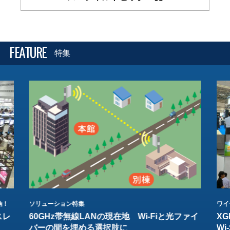
FEATURE
特集
結！
ソリューション特集
ワイ
スレ
60GHz帯無線LANの現在地 Wi-Fiと光ファイ
XG
バーの間を埋める選択肢に
W