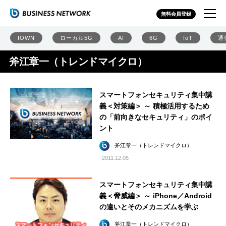
無料会員登録
IOWN
ローカル5G
AI
6G
IoT
通
斧江章一（トレンドマイクロ）
スマートフォンセキュリティ集中講
義＜対策編＞ ～ 積極活用するため
の「前向きなセキュリティ」のポイ
ント
斧江章一（トレンドマイクロ）
2011.12.05
スマートフォンセキュリティ集中講
義＜脅威編＞ ～ iPhone／Android
の違いとそのメカニズムを学ぶ
斧江章一（トレンドマイクロ）