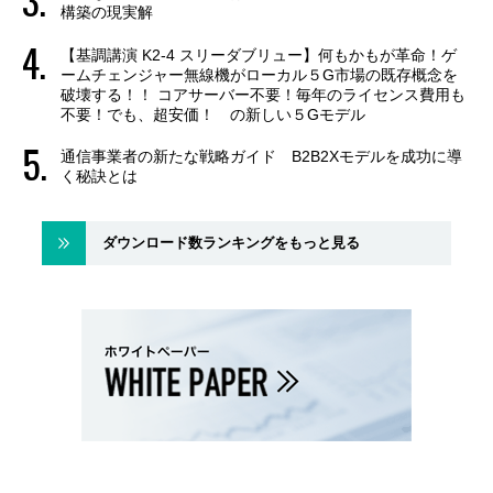
構築の現実解
【基調講演 K2-4 スリーダブリュー】何もかもが革命！ゲ
ームチェンジャー無線機がローカル５G市場の既存概念を
破壊する！！ コアサーバー不要！毎年のライセンス費用も
不要！でも、超安価！ の新しい５Gモデル
通信事業者の新たな戦略ガイド B2B2Xモデルを成功に導
く秘訣とは
ダウンロード数ランキングをもっと見る