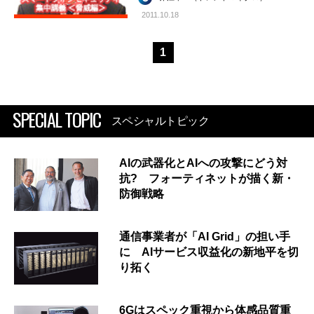
2011.10.18
1
SPECIAL TOPIC
スペシャルトピック
AIの武器化とAIへの攻撃にどう対
抗? フォーティネットが描く新・
防御戦略
通信事業者が「AI Grid」の担い手
に AIサービス収益化の新地平を切
り拓く
6Gはスペック重視から体感品質重