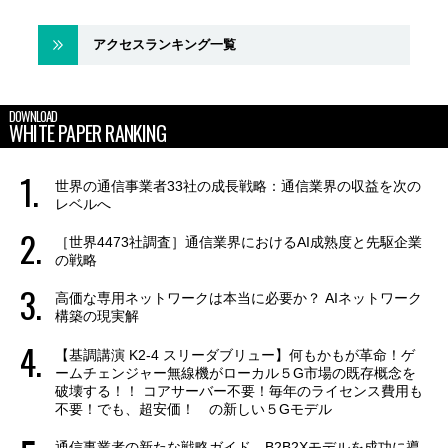
アクセスランキング一覧
DOWNLOAD
WHITE PAPER RANKING
世界の通信事業者33社の成長戦略：通信業界の収益を次の
レベルへ
［世界4473社調査］通信業界におけるAI成熟度と先駆企業
の戦略
高価な専用ネットワークは本当に必要か？ AIネットワーク
構築の現実解
【基調講演 K2-4 スリーダブリュー】何もかもが革命！ゲ
ームチェンジャー無線機がローカル５G市場の既存概念を
破壊する！！ コアサーバー不要！毎年のライセンス費用も
不要！でも、超安価！ の新しい５Gモデル
通信事業者の新たな戦略ガイド B2B2Xモデルを成功に導