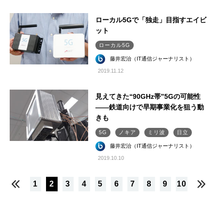
ローカル5Gで「独走」目指すエイビ
ット
ローカル5G
藤井宏治（IT通信ジャーナリスト）
2019.11.12
見えてきた“90GHz帯”5Gの可能性
――鉄道向けで早期事業化を狙う動
きも
5G
ノキア
ミリ波
日立
藤井宏治（IT通信ジャーナリスト）
2019.10.10
1
2
3
4
5
6
7
8
9
10