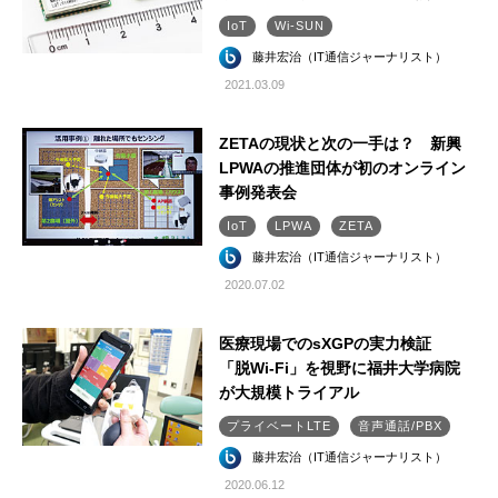
IoT
Wi-SUN
藤井宏治（IT通信ジャーナリスト）
2021.03.09
ZETAの現状と次の一手は？ 新興
LPWAの推進団体が初のオンライン
事例発表会
IoT
LPWA
ZETA
藤井宏治（IT通信ジャーナリスト）
2020.07.02
医療現場でのsXGPの実力検証
「脱Wi-Fi」を視野に福井大学病院
が大規模トライアル
プライベートLTE
音声通話/PBX
藤井宏治（IT通信ジャーナリスト）
2020.06.12