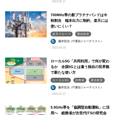
2023.05.17
700MHz帯の新プラチナバンドは今
秋割当 端末出力に制約、楽天には
使いにくい？
楽天グループ
通信政策
藤井宏治（IT通信ジャーナリスト）
2023.04.19
ローカル5G「共同利用」で何が変わ
るか 全国5Gとは違う独自の世界観
で新たな使い方
ローカル5G
総務省
通信政策
藤井宏治（IT通信ジャーナリスト）
2023.02.27
5.9GHz帯を「協調型自動運転」に活
用へ 総務省が次世代ITSの研究会