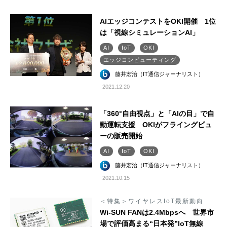
AIエッジコンテストをOKI開催 1位
は「視線シミュレーションAI」
AI
IoT
OKI
エッジコンピューティング
藤井宏治（IT通信ジャーナリスト）
2021.12.20
「360°自由視点」と「AIの目」で自
動運転支援 OKIがフライングビュ
ーの販売開始
AI
IoT
OKI
藤井宏治（IT通信ジャーナリスト）
2021.10.15
＜特集＞ワイヤレスIoT最新動向
Wi-SUN FANは2.4Mbpsへ 世界市
場で評価高まる“日本発”IoT無線