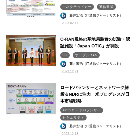
コネクテッドカー
通信政策
藤井宏治（IT通信ジャーナリスト）
2023.02.17
O-RAN規格の基地局装置の試験・認
証施設「Japan OTIC」が開設
5G
オープンRAN
藤井宏治（IT通信ジャーナリスト）
2022.12.21
ロードバランサーとネットワーク解
析＆NDRに注力 米プログレスが日
本市場戦略
ADC/ロードバランサー
セキュリティ
藤井宏治（IT通信ジャーナリスト）
2022.12.13