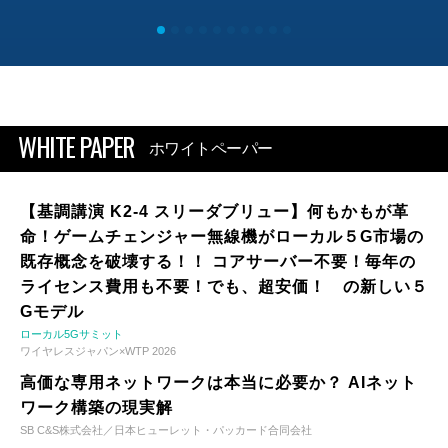
WHITE PAPER
ホワイトペーパー
【基調講演 K2-4 スリーダブリュー】何もかもが革
命！ゲームチェンジャー無線機がローカル５G市場の
既存概念を破壊する！！ コアサーバー不要！毎年の
ライセンス費用も不要！でも、超安価！ の新しい５
Gモデル
ローカル5Gサミット
ワイヤレスジャパン×WTP 2026
高価な専用ネットワークは本当に必要か？ AIネット
ワーク構築の現実解
SB C&S株式会社／日本ヒューレット・パッカード合同会社