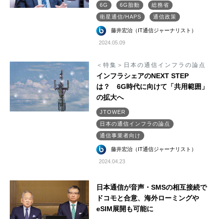
6G
6G胎動
総務省
衛星通信/HAPS
通信政策
藤井宏治（IT通信ジャーナリスト）
2024.05.09
＜特集＞日本の通信インフラの論点
インフラシェアのNEXT STEP
は？ 6G時代に向けて「共用範囲」
の拡大へ
JTOWER
日本の通信インフラの論点
通信事業者向け
藤井宏治（IT通信ジャーナリスト）
2024.04.23
日本通信が音声・SMSの相互接続で
ドコモと合意、海外ローミングや
eSIM展開も可能に