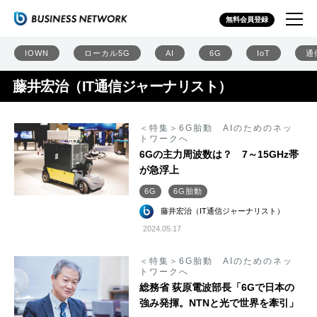
無料会員登録
IOWN
ローカル5G
AI
6G
IoT
通
藤井宏治（IT通信ジャーナリスト）
＜特集＞6G胎動 AIのためのネッ
トワークへ
6Gの主力周波数は？ 7～15GHz帯
が急浮上
6G
6G胎動
藤井宏治（IT通信ジャーナリスト）
2024.05.17
＜特集＞6G胎動 AIのためのネッ
トワークへ
総務省 荻原電波部長「6Gで日本の
強み発揮。NTNと光で世界を牽引」