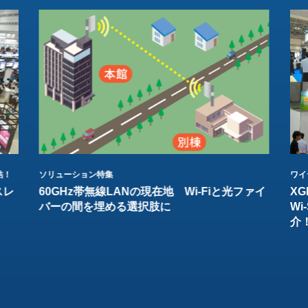
結！
ソリューション特集
ワイ
スレ
60GHz帯無線LANの現在地 Wi-Fiと光ファイ
XG
バーの間を埋める選択肢に
W
介