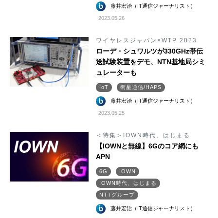
藤井宏治（IT通信ジャーナリスト）
2023.05.26
ワイヤレスジャパン×WTP 2023
ローデ・シュワルツが330GHz帯伝
送試験装置をデモ、NTN基地局シミ
ュレーターも
IoT
衛星通信/HAPS
藤井宏治（IT通信ジャーナリスト）
2023.05.25
＜特集＞IOWN時代、はじまる
【IOWNと無線】6Gのコア網にも
APN
6G
IOWN
IOWN時代、はじまる
NTTグループ
藤井宏治（IT通信ジャーナリスト）