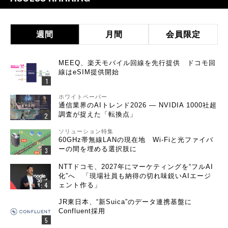
週間
月間
会員限定
MEEQ、楽天モバイル回線を先行提供 ドコモ回
線はeSIM提供開始
ホワイトペーパー
通信業界のAIトレンド2026 ― NVIDIA 1000社超
調査が捉えた「転換点」
ソリューション特集
60GHz帯無線LANの現在地 Wi-Fiと光ファイバ
ーの間を埋める選択肢に
NTTドコモ、2027年にマーケティングを“フルAI
化”へ 「現場社員も納得の切れ味鋭いAIエージ
ェント作る」
JR東日本、“新Suica”のデータ連携基盤に
Confluent採用