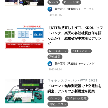
MVNO
ローカル5G
藤井宏治（IT通信ジャーナリスト）
2024.02.15
【NTT法見直し】NTT、KDDI、ソフ
トバンク、楽天の各社社長は何を語
ったか？ 総務省が事業者ヒアリン
グ
NTTグループ
NTT法見直し
通信政策
藤井宏治（IT通信ジャーナリスト）
2023.09.14
ワイヤレスジャパン×WTP 2023
ドローン＋無線測定器で上空電波を
調査、アンリツが新用途を提案
ドローン
ワイヤレス給電
測定／テスト