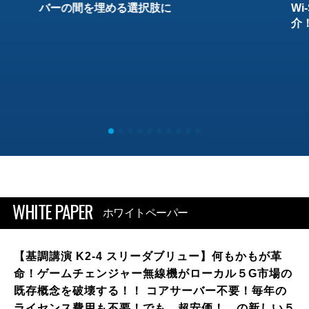
バーの間を埋める選択肢に
W
介
WHITE PAPER
ホワイトペーパー
【基調講演 K2-4 スリーダブリュー】何もかもが革
命！ゲームチェンジャー無線機がローカル５G市場の
既存概念を破壊する！！ コアサーバー不要！毎年の
ライセンス費用も不要！でも、超安価！ の新しい５