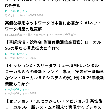
Gモデル
ローカル5Gサミット
ワイヤレスジャパン×WTP 2026
高価な専用ネットワークは本当に必要か？ AIネット
ワーク構築の現実解
SB C&S株式会社／日本ヒューレット・パッカード合同会社
【基調講演・総務省 佐藤移動通信企画官】ローカル
5Gの更なる普及拡大に向けて
ローカル5Gサミット
ローカル5Gサミット2025
【セッション2・スリーダブリュー/SMFLレンタル】
ローカル５Ｇの最新トレンド 導入・実装が一番簡単
なシン・ローカル５Ｇシステムの実用例 25-26年最新
機能もご紹介
ローカル5Gサミット
ローカル5Gサミット2025
【セッション3・京セラみらいエンビジョン】高性能
ローカル5G：新システムと端末で実現するビジネス