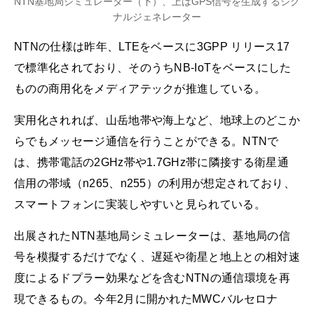
NTN基地局シミュレーター（下）、上はGPS信号を生成するシグ
ナルジェネレーター
NTNの仕様は昨年、LTEをベースに3GPP リリース17
で標準化されており、そのうちNB-IoTをベースにした
ものの商用化をメディアテックが推進している。
実用化されれば、山岳地帯や海上など、地球上のどこか
らでもメッセージ通信を行うことができる。NTNで
は、携帯電話の2GHz帯や1.7GHz帯に隣接する衛星通
信用の帯域（n265、n255）の利用が想定されており、
スマートフォンに実装しやすいと見られている。
出展されたNTN基地局シミュレーターは、基地局の信
号を模擬するだけでなく、遅延や衛星と地上との相対速
度によるドプラー効果などを含むNTNの通信環境を再
現できるもの。今年2月に開かれたMWCバルセロナ