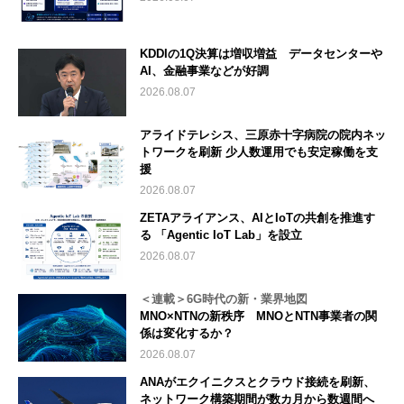
KDDIの1Q決算は増収増益 データセンターや
AI、金融事業などが好調
2026.08.07
アライドテレシス、三原赤十字病院の院内ネッ
トワークを刷新 少人数運用でも安定稼働を支
援
2026.08.07
ZETAアライアンス、AIとIoTの共創を推進す
る 「Agentic IoT Lab」を設立
2026.08.07
＜連載＞6G時代の新・業界地図
MNO×NTNの新秩序 MNOとNTN事業者の関
係は変化するか？
2026.08.07
ANAがエクイニクスとクラウド接続を刷新、
ネットワーク構築期間が数カ月から数週間へ