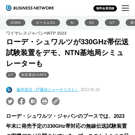
無料会員登録
IOWN
ローカル5G
AI
6G
IoT
通
ワイヤレスジャパン×WTP 2023
ローデ・シュワルツが330GHz帯伝送
試験装置をデモ、NTN基地局シミュ
レーターも
IoT
衛星通信/HAPS
藤井宏治（IT通信ジャーナリスト）
2023.05.25
ローデ・シュワルツ・ジャパンのブースでは、2023
年末に発売予定の330GHz帯対応の無線伝送試験装置