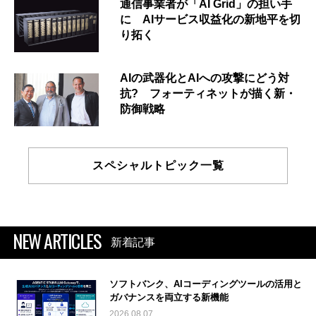
通信事業者が「AI Grid」の担い手
に AIサービス収益化の新地平を切
り拓く
AIの武器化とAIへの攻撃にどう対
抗? フォーティネットが描く新・
防御戦略
スペシャルトピック一覧
NEW ARTICLES
新着記事
ソフトバンク、AIコーディングツールの活用と
ガバナンスを両立する新機能
2026.08.07