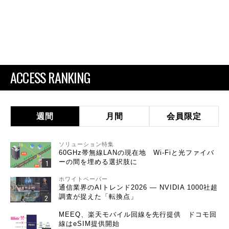
ACCESS RANKING
週間
月間
会員限定
ソリューション特集
60GHz帯無線LANの現在地 Wi-Fiと光ファイバ
ーの間を埋める選択肢に
ホワイトペーパー
通信業界のAIトレンド2026 ― NVIDIA 1000社超
調査が捉えた「転換点」
MEEQ、楽天モバイル回線を先行提供 ドコモ回
線はeSIM提供開始