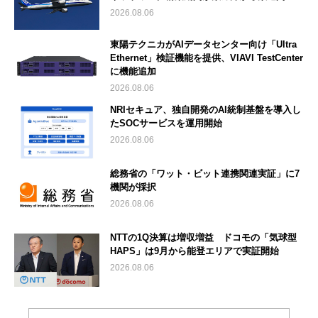
2026.08.06
東陽テクニカがAIデータセンター向け「Ultra
Ethernet」検証機能を提供、VIAVI TestCenter
に機能追加
2026.08.06
NRIセキュア、独自開発のAI統制基盤を導入し
たSOCサービスを運用開始
2026.08.06
総務省の「ワット・ビット連携関連実証」に7
機関が採択
2026.08.06
NTTの1Q決算は増収増益 ドコモの「気球型
HAPS」は9月から能登エリアで実証開始
2026.08.06