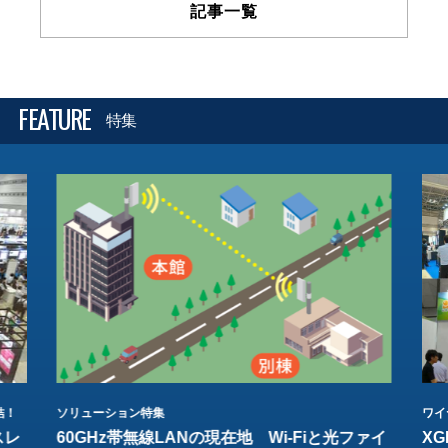
記事一覧
FEATURE
特集
結！
ソリューション特集
ワイ
スレ
60GHz帯無線LANの現在地 Wi-Fiと光ファイ
XG