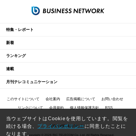
特集・レポート
新着
ランキング
連載
月刊テレコミュニケーション
このサイトについて
会社案内
広告掲載について
お問い合わせ
リンクについて
会員規約
個人情報保護方針
RSS
当ウェブサイトはCookieを使用しています。閲覧を
続ける場合、
プライバシポリシー
に同意したことに
記事の無断転載を禁じます
なります。
Copyright © 2026 RIC TELECOM Co.,Ltd. All Rights Reserved.