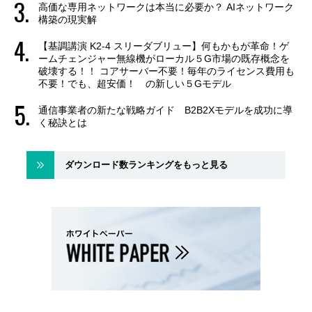
高価な専用ネットワークは本当に必要か？ AIネットワーク
構築の現実解
【基調講演 K2-4 スリーダブリュー】何もかもが革命！ゲ
ームチェンジャー無線機がローカル５G市場の既存概念を
破壊する！！ コアサーバー不要！毎年のライセンス費用も
不要！でも、超安価！ の新しい５Gモデル
通信事業者の新たな戦略ガイド B2B2Xモデルを成功に導
く秘訣とは
ダウンロード数ランキングをもっと見る