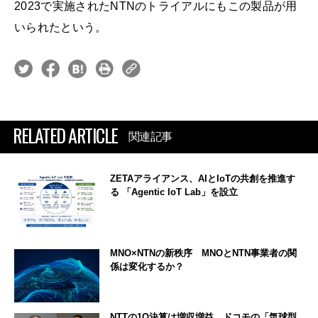
2023で実施されたNTNのトライアルにもこの製品が用
いられたという。
RELATED ARTICLE
関連記事
ZETAアライアンス、AIとIoTの共創を推進す
る 「Agentic IoT Lab」を設立
MNO×NTNの新秩序 MNOとNTN事業者の関
係は変化するか？
NTTの1Q決算は増収増益 ドコモの「気球型