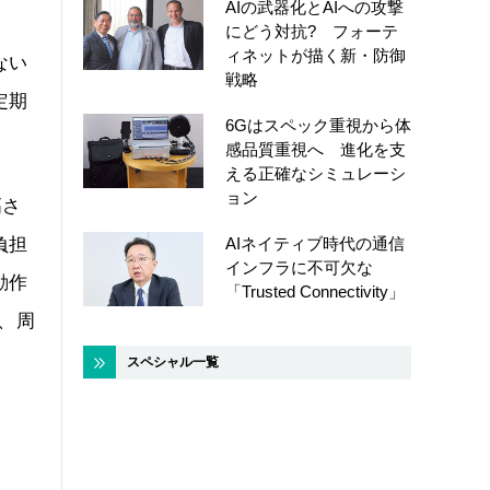
AIの武器化とAIへの攻撃
にどう対抗? フォーテ
ィネットが描く新・防御
ない
戦略
定期
6Gはスペック重視から体
感品質重視へ 進化を支
える正確なシミュレーシ
ョン
高さ
負担
AIネイティブ時代の通信
インフラに不可欠な
動作
「Trusted Connectivity」
、周
スペシャル一覧