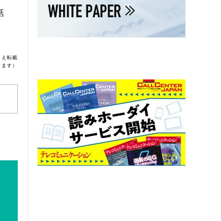
話
うえ転載
ります）