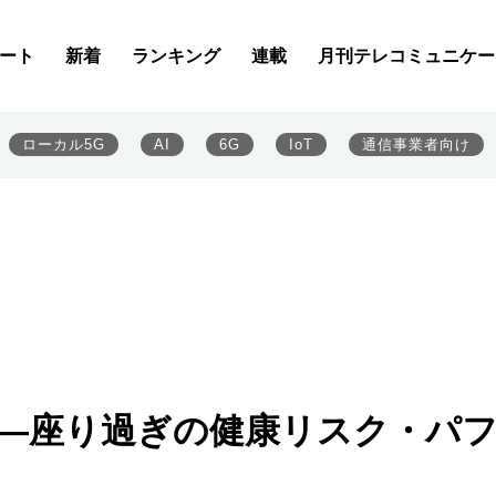
ート
新着
ランキング
連載
月刊テレコミュニケー
ローカル5G
AI
6G
IoT
通信事業者向け
――座り過ぎの健康リスク・パ