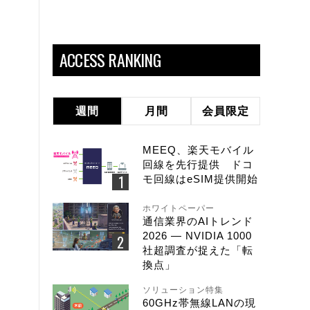
ACCESS RANKING
週間
月間
会員限定
MEEQ、楽天モバイル
回線を先行提供 ドコ
モ回線はeSIM提供開始
ホワイトペーパー
通信業界のAIトレンド
2026 ― NVIDIA 1000
社超調査が捉えた「転
換点」
ソリューション特集
60GHz帯無線LANの現