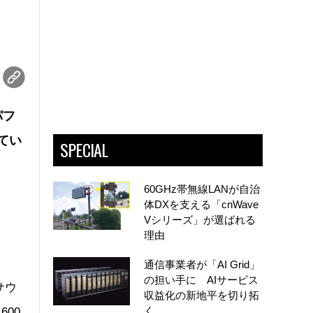
パフ
てい
SPECIAL
60GHz帯無線LANが自治
体DXを支える「cnWave
Vシリーズ」が選ばれる
理由
通信事業者が「AI Grid」
の担い手に AIサービス
サウ
収益化の新地平を切り拓
く
00