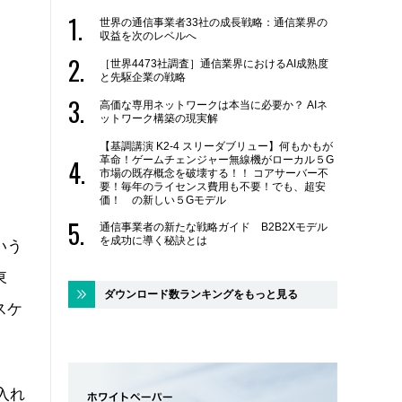
世界の通信事業者33社の成長戦略：通信業界の
収益を次のレベルへ
［世界4473社調査］通信業界におけるAI成熟度
と先駆企業の戦略
高価な専用ネットワークは本当に必要か？ AIネ
ットワーク構築の現実解
【基調講演 K2-4 スリーダブリュー】何もかもが
革命！ゲームチェンジャー無線機がローカル５G
市場の既存概念を破壊する！！ コアサーバー不
要！毎年のライセンス費用も不要！でも、超安
価！ の新しい５Gモデル
通信事業者の新たな戦略ガイド B2B2Xモデル
を成功に導く秘訣とは
いう
東
ダウンロード数ランキングをもっと見る
スケ
入れ