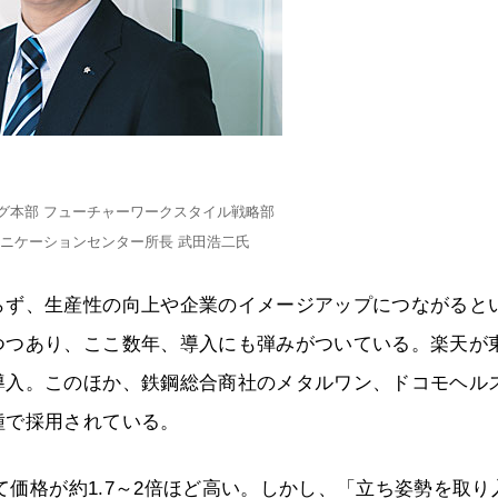
グ本部 フューチャーワークスタイル戦略部
ニケーションセンター所長 武田浩二氏
らず、生産性の向上や企業のイメージアップにつながると
つつあり、ここ数年、導入にも弾みがついている。楽天が
導入。このほか、鉄鋼総合商社のメタルワン、ドコモヘル
種で採用されている。
べて価格が約1.7～2倍ほど高い。しかし、「立ち姿勢を取り