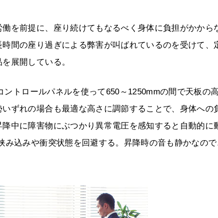
労働を前提に、座り続けてもなるべく身体に負担がかから
長時間の座り過ぎによる弊害が叫ばれているのを受けて、
品を展開している。
コントロールパネルを使って650～1250mmの間で天板の
勢いずれの場合も最適な高さに調節することで、身体への
昇降中に障害物にぶつかり異常電圧を感知すると自動的に
て挟み込みや衝突状態を回避する。昇降時の音も静かなので