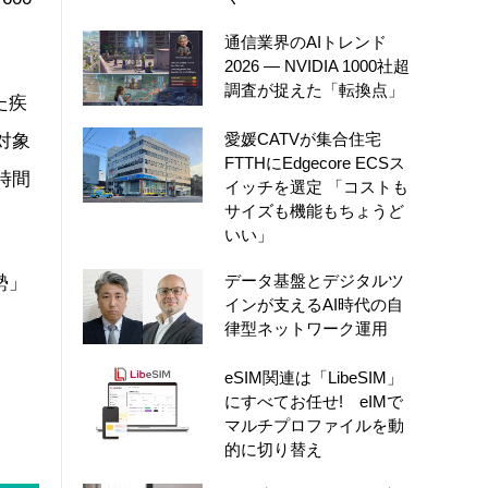
通信業界のAIトレンド
2026 ― NVIDIA 1000社超
調査が捉えた「転換点」
た疾
愛媛CATVが集合住宅
対象
FTTHにEdgecore ECSス
時間
イッチを選定 「コストも
サイズも機能もちょうど
いい」
データ基盤とデジタルツ
勢」
インが支えるAI時代の自
律型ネットワーク運用
eSIM関連は「LibeSIM」
にすべてお任せ! eIMで
マルチプロファイルを動
的に切り替え