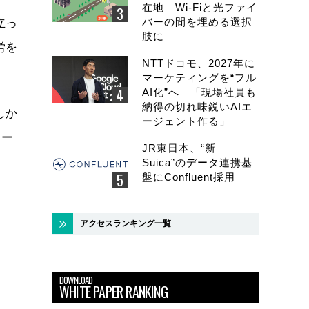
在地 Wi-Fiと光ファイ
バーの間を埋める選択
立っ
肢に
労を
NTTドコモ、2027年に
マーケティングを“フル
AI化”へ 「現場社員も
納得の切れ味鋭いAIエ
しか
ージェント作る」
ュー
JR東日本、“新
Suica”のデータ連携基
盤にConfluent採用
アクセスランキング一覧
DOWNLOAD
WHITE PAPER RANKING