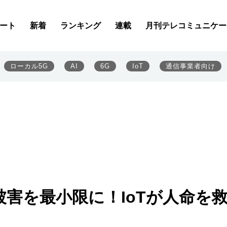
ート
新着
ランキング
連載
月刊テレコミュニケー
ローカル5G
AI
6G
IoT
通信事業者向け
被害を最小限に！IoTが人命を