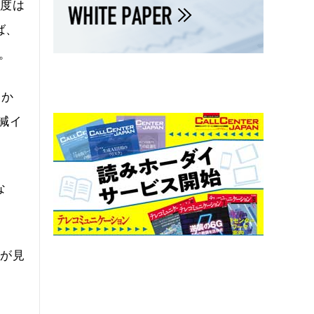
精度は
ば、
。
細か
減イ
な
きが見