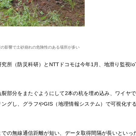
震の影響で土砂崩れの危険性のある場所が多い
所（防災科研）とNTTドコモは今年1月、地滑り監視Io
亀裂部分をまたぐようにして2本の杭を埋め込み、ワイヤ
ングし、グラフやGIS（地理情報システム）で可視化す
までの無線通信距離が短い、データ取得間隔が長いといっ