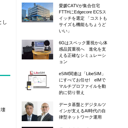
愛媛CATVが集合住宅
FTTHにEdgecore ECSス
イッチを選定 「コストも
とし
サイズも機能もちょうど
いい」
6Gはスペック重視から体
感品質重視へ 進化を支
える正確なシミュレーシ
ョン
eSIM関連は「LibeSIM」
にすべてお任せ! eIMで
マルチプロファイルを動
的に切り替え
データ基盤とデジタルツ
崩壊
インが支えるAI時代の自
律型ネットワーク運用