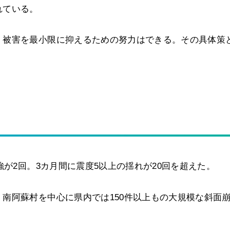
れている。
、被害を最小限に抑えるための努力はできる。その具体策
強が2回。3カ月間に震度5以上の揺れが20回を超えた。
南阿蘇村を中心に県内では150件以上もの大規模な斜面