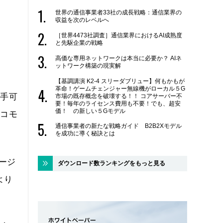
世界の通信事業者33社の成長戦略：通信業界の
収益を次のレベルへ
［世界4473社調査］通信業界におけるAI成熟度
と先駆企業の戦略
高価な専用ネットワークは本当に必要か？ AIネ
ットワーク構築の現実解
【基調講演 K2-4 スリーダブリュー】何もかもが
革命！ゲームチェンジャー無線機がローカル５G
入手可
市場の既存概念を破壊する！！ コアサーバー不
要！毎年のライセンス費用も不要！でも、超安
価！ の新しい５Gモデル
ドコモ
通信事業者の新たな戦略ガイド B2B2Xモデル
を成功に導く秘訣とは
ージ
ダウンロード数ランキングをもっと見る
より