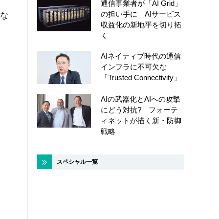
通信事業者が「AI Grid」
の担い手に AIサービス
くな
収益化の新地平を切り拓
く
AIネイティブ時代の通信
インフラに不可欠な
「Trusted Connectivity」
AIの武器化とAIへの攻撃
にどう対抗? フォーテ
ィネットが描く新・防御
戦略
スペシャル一覧