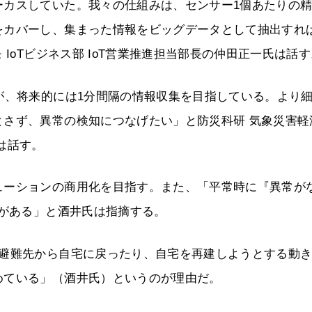
ーカスしていた。我々の仕組みは、センサー1個あたりの
をカバーし、集まった情報をビッグデータとして抽出すれ
IoTビジネス部 IoT営業推進担当部長の仲田正一氏は話す
が、将来的には1分間隔の情報収集を目指している。より
とさず、異常の検知につなげたい」と防災科研 気象災害軽
は話す。
ューションの商用化を目指す。また、「平常時に『異常が
味がある」と酒井氏は指摘する。
、避難先から自宅に戻ったり、自宅を再建しようとする動
めている」（酒井氏）というのが理由だ。