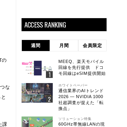
ACCESS RANKING
週間
月間
会員限定
Tの
MEEQ、楽天モバイル
回線を先行提供 ドコ
モ回線はeSIM提供開始
ホワイトペーパー
でつな
通信業界のAIトレンド
2026 ― NVIDIA 1000
ると
社超調査が捉えた「転
換点」
ソリューション特集
た課
60GHz帯無線LANの現