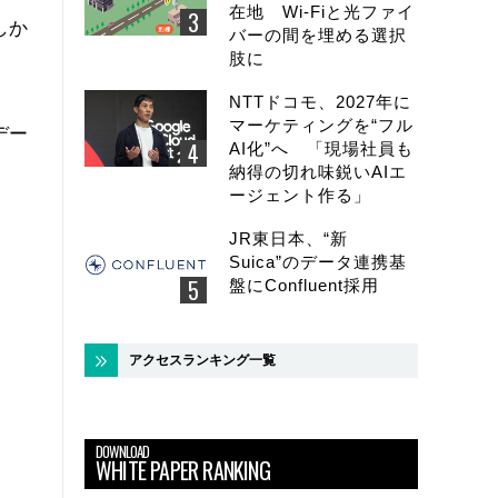
在地 Wi-Fiと光ファイ
しか
バーの間を埋める選択
肢に
NTTドコモ、2027年に
マーケティングを“フル
デー
AI化”へ 「現場社員も
納得の切れ味鋭いAIエ
ージェント作る」
JR東日本、“新
Suica”のデータ連携基
盤にConfluent採用
アクセスランキング一覧
DOWNLOAD
WHITE PAPER RANKING